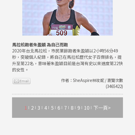
馬拉松跑者朱盈穎 為自己而跑
2020年台北馬拉松，市民業餘跑者朱盈穎以2小時56分49
秒，突破個人紀錄，將自己在馬拉松歷代女子百傑排名，提
升至第22名，意味著朱盈穎目前是台灣有史以來速度第22快
的女性。
作者：SheAspire林玫妮 / 瀏覽次數
(3465422)
1
2
3
4
5
6
7
8
9
10
下一頁>