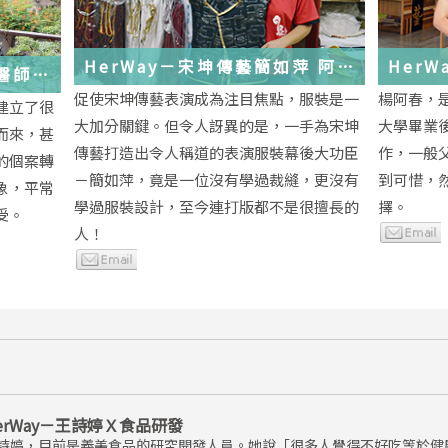
HerWay－宋坤傳藝簡如萍 阿
HerWay
馨醫師
萍ㄟ服裝
念
促使宋坤傳藝表演成為注目焦點，服裝是一
楊阿春，
建立了很
大加分關鍵。但令人訝異的是，一手為宋坤
大學畢業
而來，甚
傳藝打造出令人稱道的表演服裝幕後大功臣
作，一般
的個案轉
－簡如萍，竟是一位沒有學過裁縫，更沒有
到可惜，
象，平常
學過服裝設計，至今連打版都不是很擅長的
擇。
受。
人！
erWay－王詩婷Ｘ食品研發
詩婷，目前是義美食品的研究開發人員。她說「很多人覺得不好吃等於健