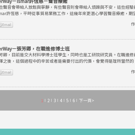
erWay－Ismar許恆慈－聲音療癒
些聲音會帶給人放鬆與寧靜，有些聲音則會帶給人煩躁與不安，這些經驗
smar許恆慈，平時從事貿易業務工作，這幾年來更潛心學習聲音療癒，
作
erWay－張芳卿，在職進修博士班
芳卿，目前是交大材料學博士班學生，同時也是工研院研究員。在職進修
擇之後，這個過程中的辛苦或者是需要付出的代價，會覺得是理所當然的
作
1
2
3
4
5
6
下一頁>