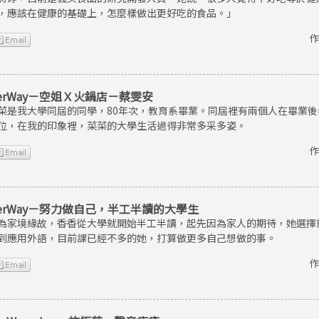
，應該在健康的基礎上，怎麼樣做出更好吃的食品。」
作
erWay－空姐Ｘ火鍋店－蔡雯安
菜是我大學同屆的同學，80年次，教育系畢業。同屆裡有兩個人在畢業
位，在我的印象裡，菜菜的大學生活過得非常多采多姿。
作
erWay－努力做自己，半工半讀的大學生
為家境緣故，香香從大學就開始半工半讀，起先因為家人的期待，她選擇
到應用外語，目前課已經不多的她，打算做更多自己想做的事。
作