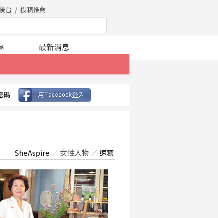
後台
投稿推薦
區
最新消息
密碼
SheAspire
／
女性人物
／
速寫