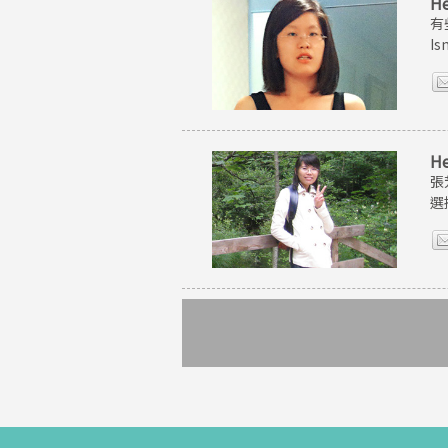
H
有
I
H
張
選