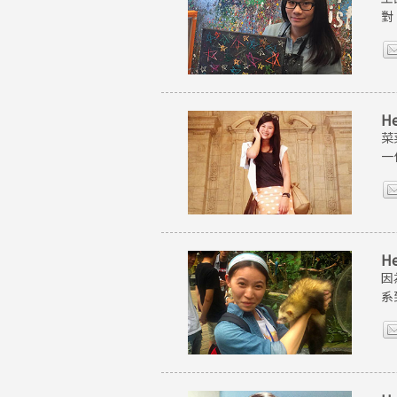
對
H
菜
一
H
因
系