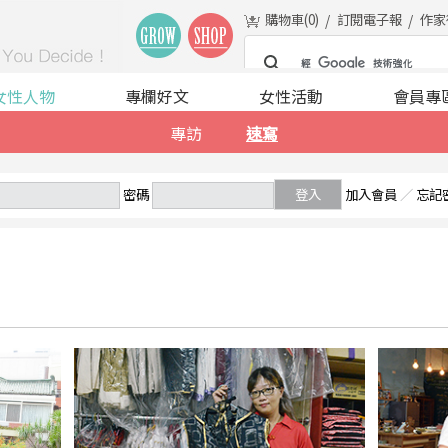
購物車(
0
)
訂閱電子報
作家
女性人物
專欄好文
女性活動
會員專
專訪
速寫
密碼
登入
加入會員
／
忘記