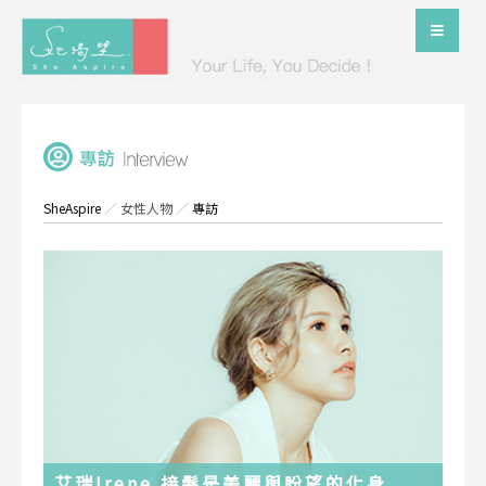
SheAspire
／
女性人物
／
專訪
艾瑞Irene 接髮是美麗與盼望的化身