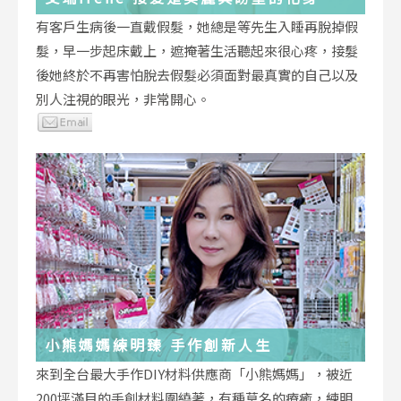
有客戶生病後一直戴假髮，她總是等先生入睡再脫掉假
髮，早一步起床戴上，遮掩著生活聽起來很心疼，接髮
後她終於不再害怕脫去假髮必須面對最真實的自己以及
別人注視的眼光，非常開心。
小熊媽媽練明臻 手作創新人生
來到全台最大手作DIY材料供應商「小熊媽媽」，被近
200坪滿目的手創材料圍繞著，有種莫名的療癒，練明