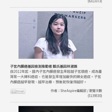
(6313373)
子宮內膜癌基因檢測推動者 酷氏基因林淑娟
自2012年起，國內子宮內膜癌發生率超越子宮頸癌，成為臺
灣第一大婦科癌症，也是發生率增加最快的婦女癌症。子宮
內膜癌越早發現、越早治療，預後就恢復得越好。
作者：SheAspire編輯部 / 瀏覽次數
(5139530)