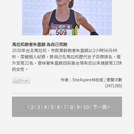
馬拉松跑者朱盈穎 為自己而跑
2020年台北馬拉松，市民業餘跑者朱盈穎以2小時56分49
秒，突破個人紀錄，將自己在馬拉松歷代女子百傑排名，提
升至第22名，意味著朱盈穎目前是台灣有史以來速度第22快
的女性。
作者：SheAspire林玫妮 / 瀏覽次數
(3471365)
1
2
3
4
5
6
7
8
9
10
下一頁>