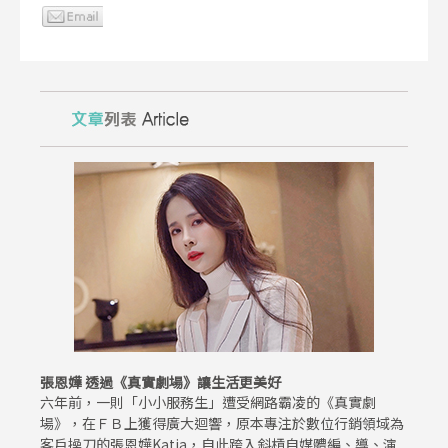
張恩嬅 透過《真實劇場》讓生活更美好
六年前，一則「小小服務生」遭受網路霸凌的《真實劇
場》，在ＦＢ上獲得廣大迴響，原本專注於數位行銷領域為
客戶操刀的張恩嬅Katia，自此跨入斜槓自媒體編、導、演