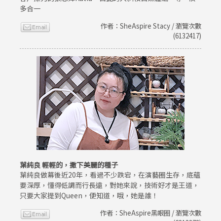
多合一
作者：SheAspire Stacy / 瀏覽次數
(6132417)
葉純良 輕輕的，撒下美麗的種子
葉純良做幕後近20年，看過不少跌宕，在演藝圈生存，底蘊
要深厚，懂得低調而行長遠，對她來說，技術好才是王道，
只要大家提到Queen，便知道，哦，她是誰！
作者：SheAspire黑眼圈 / 瀏覽次數