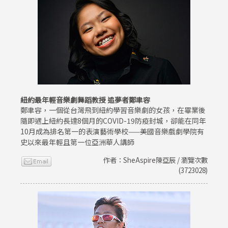
紐約最年輕音樂劇舞蹈教授 追夢者鄭聿容
鄭聿容，一個從台灣飛到紐約學習音樂劇的女孩，在畢業後
隨即遇上紐約長達8個月的COVID-19防疫封城，卻能在同年
10月成為排名第一的表演藝術學校——美國音樂戲劇學院有
史以來最年輕且第一位亞洲華人講師
作者：SheAspire陳亞辰 / 瀏覽次數
(3723028)