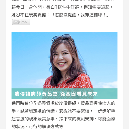
臻今日一身休閒，長白T搭件牛仔褲，得知需要錄影，
她忍不住玩笑責備：「怎麼沒提醒，我穿這樣耶！」
遺傳諮詢師黃品嘉 從基因看見未來
進門時這位孕婦整個處於崩潰邊緣，黃品嘉握住病人的
手，試著穩定她的情緒，安慰她不要緊張，一步步解釋
超音波的現象及其意畢、接下來的檢測安排、可能面臨
的狀況、可行的解決方式等