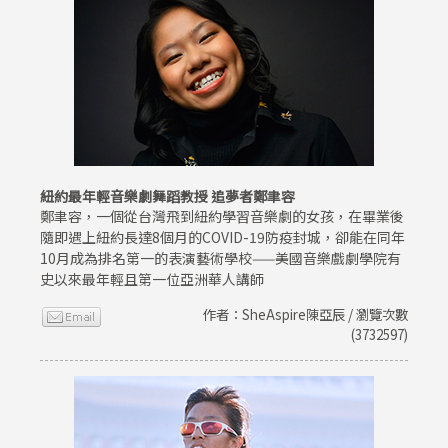
紐約最年輕音樂劇舞蹈教授 追夢者鄭聿容
鄭聿容，一個從台灣飛到紐約學習音樂劇的女孩，在畢業後
隨即遇上紐約長達8個月的COVID-19防疫封城，卻能在同年
10月成為排名第一的表演藝術學校——美國音樂戲劇學院有
史以來最年輕且第一位亞洲華人講師
作者：SheAspire陳亞辰 / 瀏覽次數
(3732597)