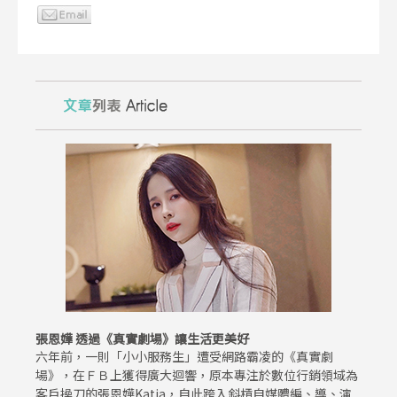
張恩嬅 透過《真實劇場》讓生活更美好
六年前，一則「小小服務生」遭受網路霸凌的《真實劇
場》，在ＦＢ上獲得廣大迴響，原本專注於數位行銷領域為
客戶操刀的張恩嬅Katia，自此跨入斜槓自媒體編、導、演