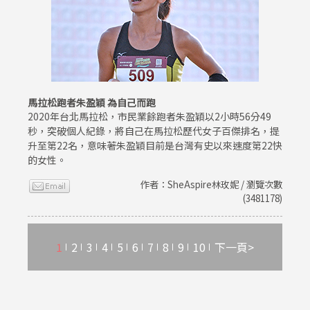
馬拉松跑者朱盈穎 為自己而跑
2020年台北馬拉松，市民業餘跑者朱盈穎以2小時56分49
秒，突破個人紀錄，將自己在馬拉松歷代女子百傑排名，提
升至第22名，意味著朱盈穎目前是台灣有史以來速度第22快
的女性。
作者：SheAspire林玫妮 / 瀏覽次數
(3481178)
1
2
3
4
5
6
7
8
9
10
下一頁>