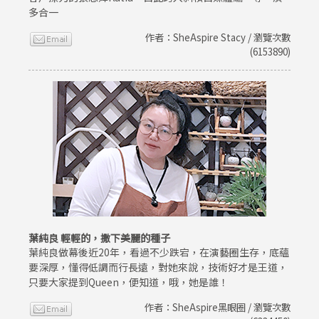
多合一
作者：SheAspire Stacy / 瀏覽次數
(6153890)
葉純良 輕輕的，撒下美麗的種子
葉純良做幕後近20年，看過不少跌宕，在演藝圈生存，底蘊
要深厚，懂得低調而行長遠，對她來說，技術好才是王道，
只要大家提到Queen，便知道，哦，她是誰！
作者：SheAspire黑眼圈 / 瀏覽次數