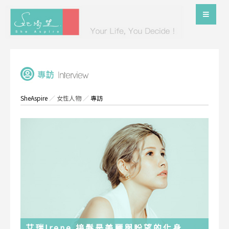
SheAspire
／
女性人物
／
專訪
艾瑞Irene 接髮是美麗與盼望的化身