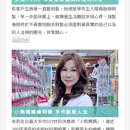
有客戶生病後一直戴假髮，她總是等先生入睡再脫掉假
髮，早一步起床戴上，遮掩著生活聽起來很心疼，接髮
後她終於不再害怕脫去假髮必須面對最真實的自己以及
別人注視的眼光，非常開心。
小熊媽媽練明臻 手作創新人生
來到全台最大手作DIY材料供應商「小熊媽媽」，被近
200坪滿目的手創材料圍繞著，有種莫名的療癒，練明