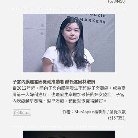
(6334450)
子宮內膜癌基因檢測推動者 酷氏基因林淑娟
自2012年起，國內子宮內膜癌發生率超越子宮頸癌，成為臺
灣第一大婦科癌症，也是發生率增加最快的婦女癌症。子宮
內膜癌越早發現、越早治療，預後就恢復得越好。
作者：SheAspire編輯部 / 瀏覽次數
(5157353)