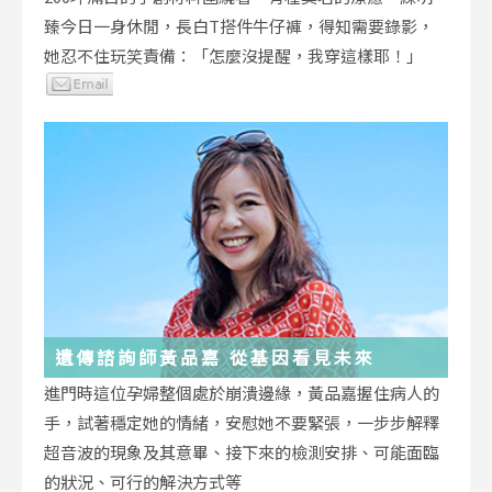
臻今日一身休閒，長白T搭件牛仔褲，得知需要錄影，
她忍不住玩笑責備：「怎麼沒提醒，我穿這樣耶！」
遺傳諮詢師黃品嘉 從基因看見未來
進門時這位孕婦整個處於崩潰邊緣，黃品嘉握住病人的
手，試著穩定她的情緒，安慰她不要緊張，一步步解釋
超音波的現象及其意畢、接下來的檢測安排、可能面臨
的狀況、可行的解決方式等