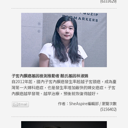
(6333629)
子宮內膜癌基因檢測推動者 酷氏基因林淑娟
自2012年起，國內子宮內膜癌發生率超越子宮頸癌，成為臺
灣第一大婦科癌症，也是發生率增加最快的婦女癌症。子宮
內膜癌越早發現、越早治療，預後就恢復得越好。
作者：SheAspire編輯部 / 瀏覽次數
(5156402)