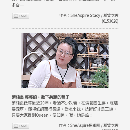
多合一
作者：SheAspire Stacy / 瀏覽次數
(6153028)
葉純良 輕輕的，撒下美麗的種子
葉純良做幕後近20年，看過不少跌宕，在演藝圈生存，底蘊
要深厚，懂得低調而行長遠，對她來說，技術好才是王道，
只要大家提到Queen，便知道，哦，她是誰！
作者：SheAspire黑眼圈 / 瀏覽次數