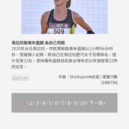
馬拉松跑者朱盈穎 為自己而跑
2020年台北馬拉松，市民業餘跑者朱盈穎以2小時56分49
秒，突破個人紀錄，將自己在馬拉松歷代女子百傑排名，提
升至第22名，意味著朱盈穎目前是台灣有史以來速度第22快
的女性。
作者：SheAspire林玫妮 / 瀏覽次數
(3480736)
1
2
3
4
5
6
7
8
9
10
下一頁>