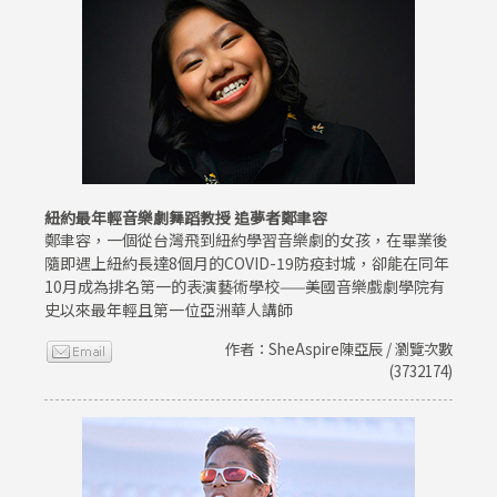
紐約最年輕音樂劇舞蹈教授 追夢者鄭聿容
鄭聿容，一個從台灣飛到紐約學習音樂劇的女孩，在畢業後
隨即遇上紐約長達8個月的COVID-19防疫封城，卻能在同年
10月成為排名第一的表演藝術學校——美國音樂戲劇學院有
史以來最年輕且第一位亞洲華人講師
作者：SheAspire陳亞辰 / 瀏覽次數
(3732174)