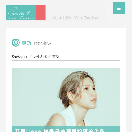
SheAspire
／
女性人物
／
專訪
艾瑞Irene 接髮是美麗與盼望的化身