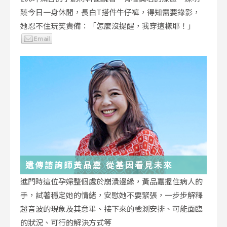
臻今日一身休閒，長白T搭件牛仔褲，得知需要錄影，
她忍不住玩笑責備：「怎麼沒提醒，我穿這樣耶！」
遺傳諮詢師黃品嘉 從基因看見未來
進門時這位孕婦整個處於崩潰邊緣，黃品嘉握住病人的
手，試著穩定她的情緒，安慰她不要緊張，一步步解釋
超音波的現象及其意畢、接下來的檢測安排、可能面臨
的狀況、可行的解決方式等