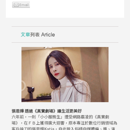
張恩嬅 透過《真實劇場》讓生活更美好
六年前，一則「小小服務生」遭受網路霸凌的《真實劇
場》，在ＦＢ上獲得廣大迴響，原本專注於數位行銷領域為
客戶操刀的張恩嬅Katia，自此跨入斜槓自媒體編、導、演