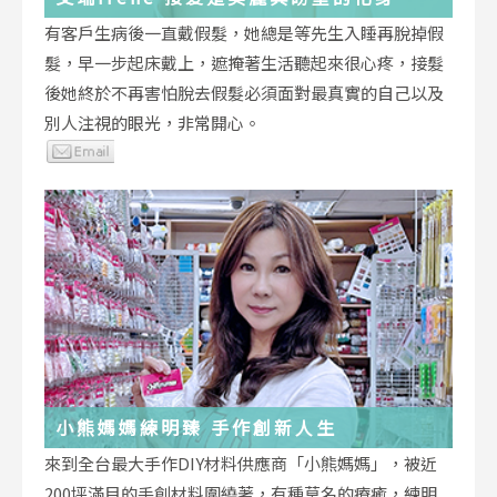
有客戶生病後一直戴假髮，她總是等先生入睡再脫掉假
髮，早一步起床戴上，遮掩著生活聽起來很心疼，接髮
後她終於不再害怕脫去假髮必須面對最真實的自己以及
別人注視的眼光，非常開心。
小熊媽媽練明臻 手作創新人生
來到全台最大手作DIY材料供應商「小熊媽媽」，被近
200坪滿目的手創材料圍繞著，有種莫名的療癒，練明