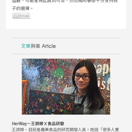
值觀，可能會為此感到可惜，然而楊阿春卻十分支持孩
子的選擇。
HerWay－王詩婷Ｘ食品研發
王詩婷，目前是義美食品的研究開發人員。她說「很多人覺