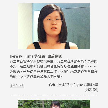
HerWay－Ismar許恆慈－聲音療癒
有些聲音會帶給人放鬆與寧靜，有些聲音則會帶給人煩躁與
不安，這些經驗都反應出聲音能夠對身體產生影響。Ismar
許恆慈，平時從事貿易業務工作，這幾年來更潛心學習聲音
療癒，期望透過聲音帶給人們幸福。
作者：她渴望SheAspire / 瀏覽次數
(2620406)