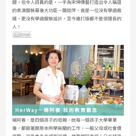
鍵。但令人訝異的是，一手為宋坤傳藝打造出令人稱道
的表演服裝幕後大功臣－簡如萍，竟是一位沒有學過裁
縫，更沒有學過服裝設計，至今連打版都不是很擅長的
人！
HerWay－楊阿春 我的教育觀念
楊阿春，是四個孩子的母親，她每一個孩子大學畢業
後，都做著跟原本所學無關的工作，一般父母或社會價