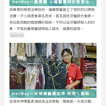
HerWay－嚴雯馨 小確馨醫師的根管治療
小確幸
因專業的根管治療技術，讓嚴雯馨建立了很好的口碑與
信譽，不少病患會慕名而來，甚至其他牙醫師也會將一
些比較挑戰的個案轉診給她。不同以往牙醫師給人的印
象，平常的嚴雯馨總帶給人陽光、健康的感受。
HerWay－宋坤傳藝簡如萍 阿萍ㄟ服裝
促使宋坤傳藝表演成為注目焦點，服裝是一大加分關