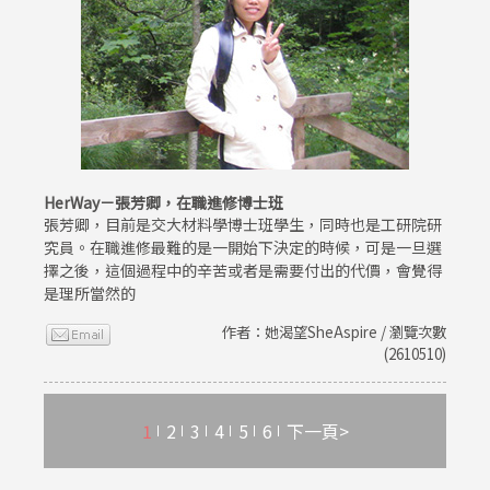
HerWay－張芳卿，在職進修博士班
張芳卿，目前是交大材料學博士班學生，同時也是工研院研
究員。在職進修最難的是一開始下決定的時候，可是一旦選
擇之後，這個過程中的辛苦或者是需要付出的代價，會覺得
是理所當然的
作者：她渴望SheAspire / 瀏覽次數
(2610510)
1
2
3
4
5
6
下一頁>