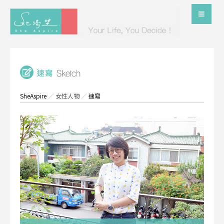
SheAspire
／
女性人物
／
速寫