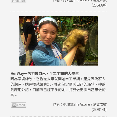
(2664394)
HerWay－努力做自己，半工半讀的大學生
因為家境緣故，香香從大學就開始半工半讀，起先因為家人
的期待，她選擇就讀資訊，後來決定順著自己的渴望，轉系
到應用外語，目前課已經不多的她，打算做更多自己想做的
事。
作者：她渴望SheAspire / 瀏覽次數
(2589141)