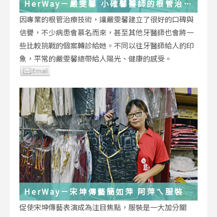
HerWay－嚴雯馨 小確馨醫師的根管治療
小確幸
因專業的根管治療技術，讓嚴雯馨建立了很好的口碑與
信譽，不少病患會慕名而來，甚至其他牙醫師也會將一
些比較挑戰的個案轉診給她。不同以往牙醫師給人的印
象，平常的嚴雯馨總帶給人陽光、健康的感受。
HerWay－宋坤傳藝簡如萍 阿萍ㄟ服裝
促使宋坤傳藝表演成為注目焦點，服裝是一大加分關