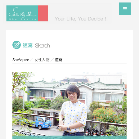
SheAspire
／
女性人物
／
速寫