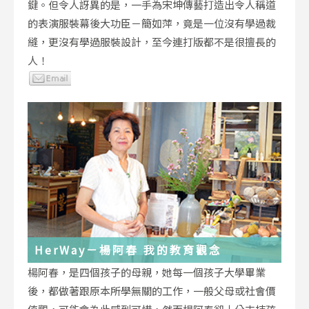
鍵。但令人訝異的是，一手為宋坤傳藝打造出令人稱道
的表演服裝幕後大功臣－簡如萍，竟是一位沒有學過裁
縫，更沒有學過服裝設計，至今連打版都不是很擅長的
人！
HerWay－楊阿春 我的教育觀念
楊阿春，是四個孩子的母親，她每一個孩子大學畢業
後，都做著跟原本所學無關的工作，一般父母或社會價