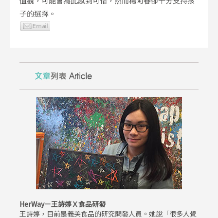
值觀，可能會為此感到可惜，然而楊阿春卻十分支持孩
子的選擇。
HerWay－王詩婷Ｘ食品研發
王詩婷，目前是義美食品的研究開發人員。她說「很多人覺