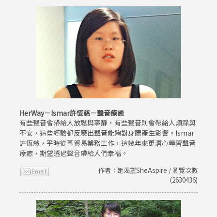
HerWay－Ismar許恆慈－聲音療癒
有些聲音會帶給人放鬆與寧靜，有些聲音則會帶給人煩躁與
不安，這些經驗都反應出聲音能夠對身體產生影響。Ismar
許恆慈，平時從事貿易業務工作，這幾年來更潛心學習聲音
療癒，期望透過聲音帶給人們幸福。
作者：她渴望SheAspire / 瀏覽次數
(2630436)