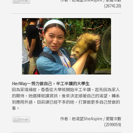
(2674120)
HerWay－努力做自己，半工半讀的大學生
因為家境緣故，香香從大學就開始半工半讀，起先因為家人
的期待，她選擇就讀資訊，後來決定順著自己的渴望，轉系
到應用外語，目前課已經不多的她，打算做更多自己想做的
事。
作者：她渴望SheAspire / 瀏覽次數
(2599059)