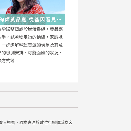
詢師黃品嘉 從基因看見
位孕婦整個處於崩潰邊緣，黃品嘉
的手，試著穩定她的情緒，安慰她
，一步步解釋超音波的現象及其意
來的檢測安排、可能面臨的狀況、
決方式等
廣大迴響，原本專注於數位行銷領域為客