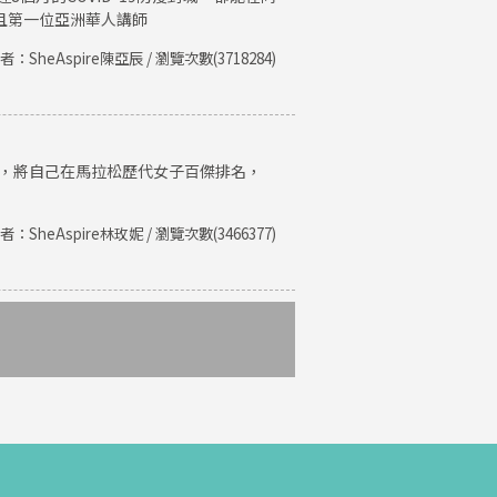
且第一位亞洲華人講師
者：SheAspire陳亞辰 / 瀏覽次數(3718284)
紀錄，將自己在馬拉松歷代女子百傑排名，
者：SheAspire林玫妮 / 瀏覽次數(3466377)