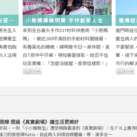
與盼望的
小熊媽媽練明臻 手作創新人生
遺傳諮
未來
等先生入
來到全台最大手作DIY材料供應商「小熊媽
進門時這
遮掩著生
媽」，被近200坪滿目的手創材料圍繞著，
握住病人
再害怕脫
有種莫名的療癒，練明臻今日一身休閒，長
不要緊張
別人注視
白T搭件牛仔褲，得知需要錄影，她忍不住
畢、接下
玩笑責備：「怎麼沒提醒，我穿這樣耶！」
可行的解
恩嬅 透過《真實劇場》讓生活更美好
年前，一則「小小服務生」遭受網路霸凌的《真實劇場》，在ＦＢ上獲得
操刀的張恩嬅Katia，自此跨入斜槓自媒體編、導、演多合一