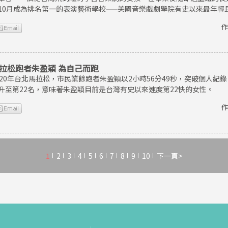
10月成為排名第一的表演藝術學校——美國音樂戲劇學院有史以來最年輕
作
拉松跑者朱盈穎 為自己而跑
020年台北馬拉松，市民業餘跑者朱盈穎以2小時56分49秒，突破個人
升至第22名，意味著朱盈穎目前是台灣有史以來速度第22快的女性。
作
1
2
3
4
5
6
7
8
9
10
下一頁>