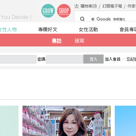
購物車(
0
)
訂閱電子報
作家
女性人物
專欄好文
女性活動
會員專
專訪
速寫
密碼
登入
加入會員
／
忘記