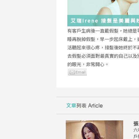
艾瑞Irene 接髮是美麗
化身
有客戶生病後一直戴假髮，她總是
睡再脫掉假髮，早一步起床戴上，
活聽起來很心疼，接髮後她終於不
去假髮必須面對最真實的自己以及
的眼光，非常開心。
張
六
戶