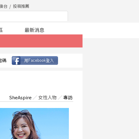
後台
投稿推薦
區
最新消息
密碼
SheAspire
／
女性人物
／
專訪