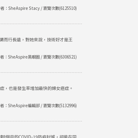
者：SheAspire Stacy / 瀏覽次數(6125510)
低調而行長遠，對她來說，技術好才是王
者：SheAspire黑眼圈 / 瀏覽次數(6306521)
癌症，也是發生率增加最快的婦女癌症。
者：SheAspire編輯部 / 瀏覽次數(5132996)
個月的COVID-19防疫封城，卻能在同