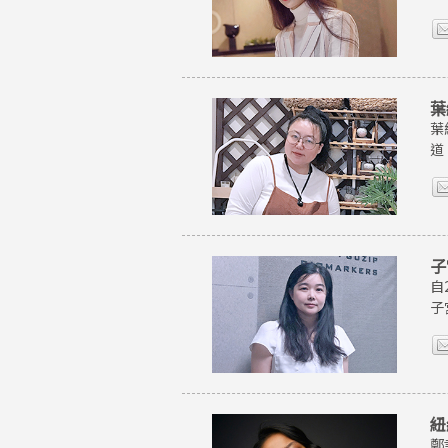
葉
葉
道
子
自
子
紐
鄭