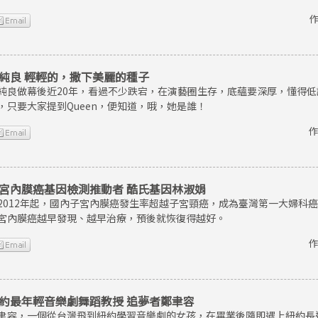
作
純良 輕輕的，撒下美麗的種子
純良做幕後近20年，看過不少跌宕，在演藝圈生存，底蘊要深厚，懂得
，只要大家提到Queen，便知道，哦，她是誰！
作
宮內膜癌基因檢測推動者 酷氏基因林淑娟
2012年起，國內子宮內膜癌發生率超越子宮頸癌，成為臺灣第一大婦科
宮內膜癌越早發現、越早治療，預後就恢復得越好。
作
約最年輕音樂劇舞蹈教授 追夢者鄭聿容
聿容，一個從台灣飛到紐約學習音樂劇的女孩，在畢業後隨即遇上紐約長達8