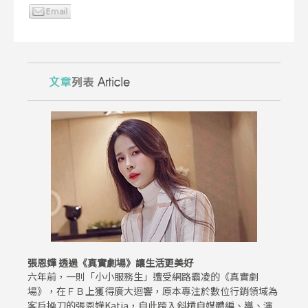
張恩嬅 透過《真實劇場》讓生活更美好
六年前，一則「小小服務生」遭受網路霸凌的《真實劇
場》，在ＦＢ上獲得廣大迴響，原本專注於數位行銷領域為
客戶操刀的張恩嬅Katia，自此跨入斜槓自媒體編、導、演