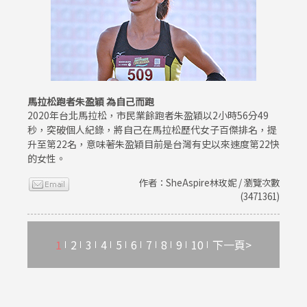
馬拉松跑者朱盈穎 為自己而跑
2020年台北馬拉松，市民業餘跑者朱盈穎以2小時56分49
秒，突破個人紀錄，將自己在馬拉松歷代女子百傑排名，提
升至第22名，意味著朱盈穎目前是台灣有史以來速度第22快
的女性。
作者：SheAspire林玫妮 / 瀏覽次數
(3471361)
1
2
3
4
5
6
7
8
9
10
下一頁>