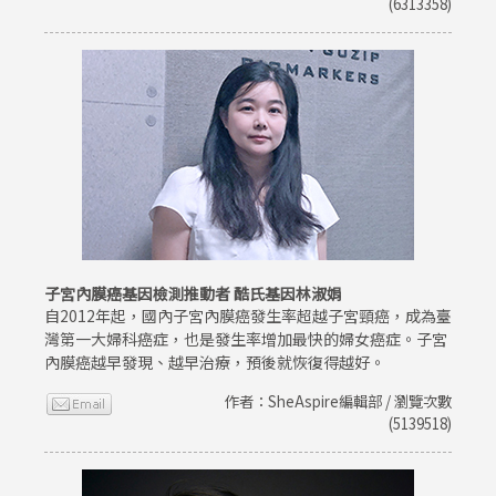
(6313358)
子宮內膜癌基因檢測推動者 酷氏基因林淑娟
自2012年起，國內子宮內膜癌發生率超越子宮頸癌，成為臺
灣第一大婦科癌症，也是發生率增加最快的婦女癌症。子宮
內膜癌越早發現、越早治療，預後就恢復得越好。
作者：SheAspire編輯部 / 瀏覽次數
(5139518)