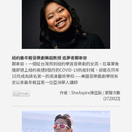
紐約最年輕音樂劇舞蹈教授 追夢者鄭聿容
鄭聿容，一個從台灣飛到紐約學習音樂劇的女孩，在畢業後
隨即遇上紐約長達8個月的COVID-19防疫封城，卻能在同年
10月成為排名第一的表演藝術學校——美國音樂戲劇學院有
史以來最年輕且第一位亞洲華人講師
作者：SheAspire陳亞辰 / 瀏覽次數
(3723022)