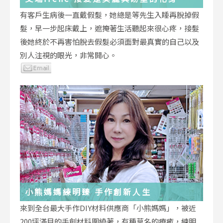
有客戶生病後一直戴假髮，她總是等先生入睡再脫掉假
髮，早一步起床戴上，遮掩著生活聽起來很心疼，接髮
後她終於不再害怕脫去假髮必須面對最真實的自己以及
別人注視的眼光，非常開心。
小熊媽媽練明臻 手作創新人生
來到全台最大手作DIY材料供應商「小熊媽媽」，被近
200坪滿目的手創材料圍繞著，有種莫名的療癒，練明