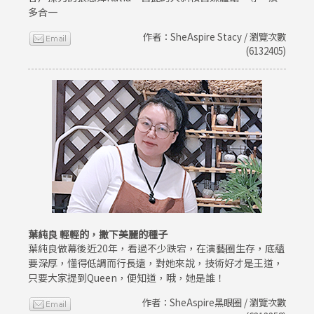
多合一
作者：SheAspire Stacy / 瀏覽次數
(6132405)
葉純良 輕輕的，撒下美麗的種子
葉純良做幕後近20年，看過不少跌宕，在演藝圈生存，底蘊
要深厚，懂得低調而行長遠，對她來說，技術好才是王道，
只要大家提到Queen，便知道，哦，她是誰！
作者：SheAspire黑眼圈 / 瀏覽次數