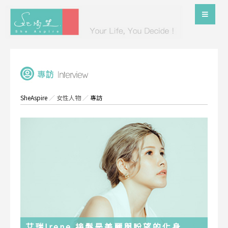
SheAspire
／
女性人物
／
專訪
艾瑞Irene 接髮是美麗與盼望的化身