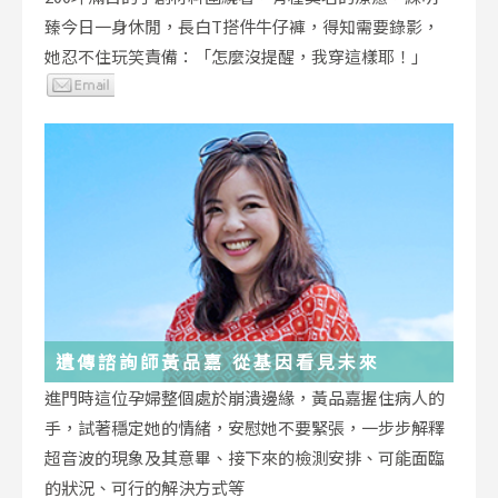
臻今日一身休閒，長白T搭件牛仔褲，得知需要錄影，
她忍不住玩笑責備：「怎麼沒提醒，我穿這樣耶！」
遺傳諮詢師黃品嘉 從基因看見未來
進門時這位孕婦整個處於崩潰邊緣，黃品嘉握住病人的
手，試著穩定她的情緒，安慰她不要緊張，一步步解釋
超音波的現象及其意畢、接下來的檢測安排、可能面臨
的狀況、可行的解決方式等