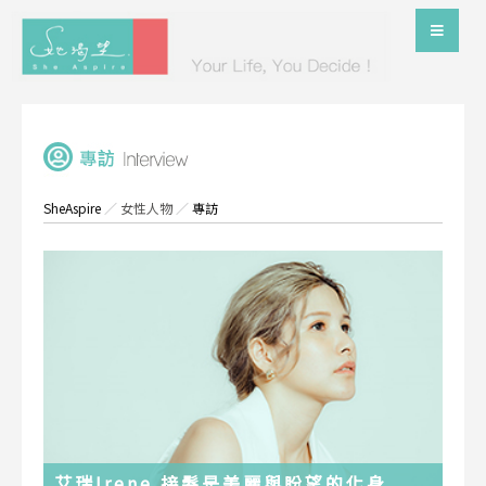
SheAspire
／
女性人物
／
專訪
艾瑞Irene 接髮是美麗與盼望的化身