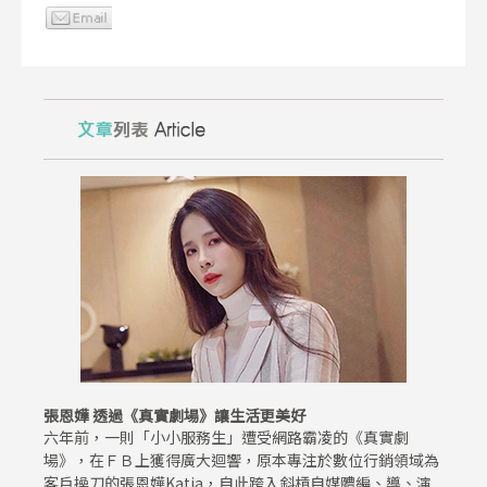
張恩嬅 透過《真實劇場》讓生活更美好
六年前，一則「小小服務生」遭受網路霸凌的《真實劇
場》，在ＦＢ上獲得廣大迴響，原本專注於數位行銷領域為
客戶操刀的張恩嬅Katia，自此跨入斜槓自媒體編、導、演