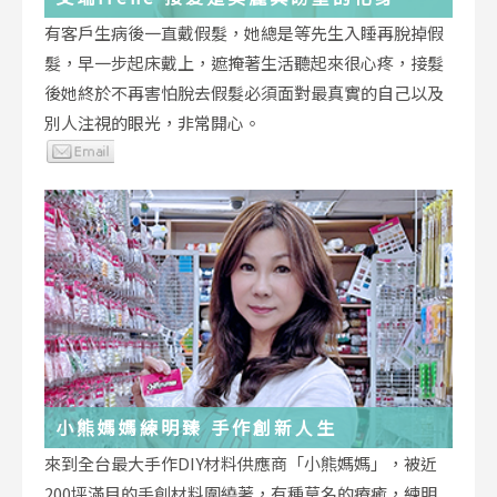
有客戶生病後一直戴假髮，她總是等先生入睡再脫掉假
髮，早一步起床戴上，遮掩著生活聽起來很心疼，接髮
後她終於不再害怕脫去假髮必須面對最真實的自己以及
別人注視的眼光，非常開心。
小熊媽媽練明臻 手作創新人生
來到全台最大手作DIY材料供應商「小熊媽媽」，被近
200坪滿目的手創材料圍繞著，有種莫名的療癒，練明