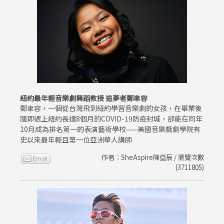
紐約最年輕音樂劇舞蹈教授 追夢者鄭聿容
鄭聿容，一個從台灣飛到紐約學習音樂劇的女孩，在畢業後
隨即遇上紐約長達8個月的COVID-19防疫封城，卻能在同年
10月成為排名第一的表演藝術學校——美國音樂戲劇學院有
史以來最年輕且第一位亞洲華人講師
作者：SheAspire陳亞辰 / 瀏覽次數
(3711805)