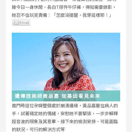
臻今日一身休閒，長白T搭件牛仔褲，得知需要錄影，
她忍不住玩笑責備：「怎麼沒提醒，我穿這樣耶！」
遺傳諮詢師黃品嘉 從基因看見未來
進門時這位孕婦整個處於崩潰邊緣，黃品嘉握住病人的
手，試著穩定她的情緒，安慰她不要緊張，一步步解釋
超音波的現象及其意畢、接下來的檢測安排、可能面臨
的狀況、可行的解決方式等