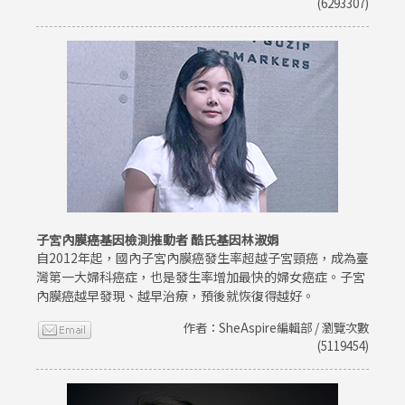
(6293307)
子宮內膜癌基因檢測推動者 酷氏基因林淑娟
自2012年起，國內子宮內膜癌發生率超越子宮頸癌，成為臺
灣第一大婦科癌症，也是發生率增加最快的婦女癌症。子宮
內膜癌越早發現、越早治療，預後就恢復得越好。
作者：SheAspire編輯部 / 瀏覽次數
(5119454)