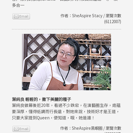
多合一
作者：SheAspire Stacy / 瀏覽次數
(6112007)
葉純良 輕輕的，撒下美麗的種子
葉純良做幕後近20年，看過不少跌宕，在演藝圈生存，底蘊
要深厚，懂得低調而行長遠，對她來說，技術好才是王道，
只要大家提到Queen，便知道，哦，她是誰！
作者：SheAspire黑眼圈 / 瀏覽次數