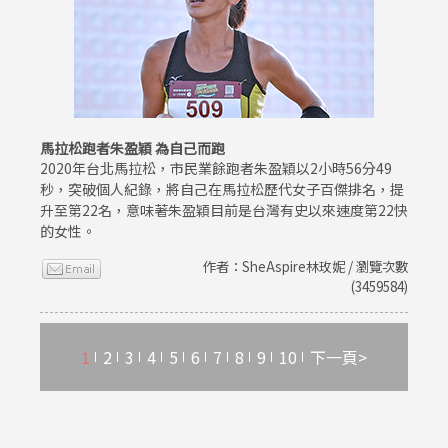
馬拉松跑者朱盈穎 為自己而跑
2020年台北馬拉松，市民業餘跑者朱盈穎以2小時56分49
秒，突破個人紀錄，將自己在馬拉松歷代女子百傑排名，提
升至第22名，意味著朱盈穎目前是台灣有史以來速度第22快
的女性。
作者：SheAspire林玫妮 / 瀏覽次數
(3459584)
1
2
3
4
5
6
7
8
9
10
下一頁>