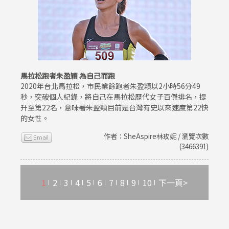
馬拉松跑者朱盈穎 為自己而跑
2020年台北馬拉松，市民業餘跑者朱盈穎以2小時56分49
秒，突破個人紀錄，將自己在馬拉松歷代女子百傑排名，提
升至第22名，意味著朱盈穎目前是台灣有史以來速度第22快
的女性。
作者：SheAspire林玫妮 / 瀏覽次數
(3466391)
1
2
3
4
5
6
7
8
9
10
下一頁>