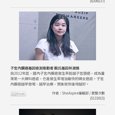
(6306537)
子宮內膜癌基因檢測推動者 酷氏基因林淑娟
自2012年起，國內子宮內膜癌發生率超越子宮頸癌，成為臺
灣第一大婦科癌症，也是發生率增加最快的婦女癌症。子宮
內膜癌越早發現、越早治療，預後就恢復得越好。
作者：SheAspire編輯部 / 瀏覽次數
(5133015)