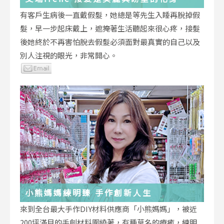
有客戶生病後一直戴假髮，她總是等先生入睡再脫掉假
髮，早一步起床戴上，遮掩著生活聽起來很心疼，接髮
後她終於不再害怕脫去假髮必須面對最真實的自己以及
別人注視的眼光，非常開心。
小熊媽媽練明臻 手作創新人生
來到全台最大手作DIY材料供應商「小熊媽媽」，被近
200坪滿目的手創材料圍繞著，有種莫名的療癒，練明