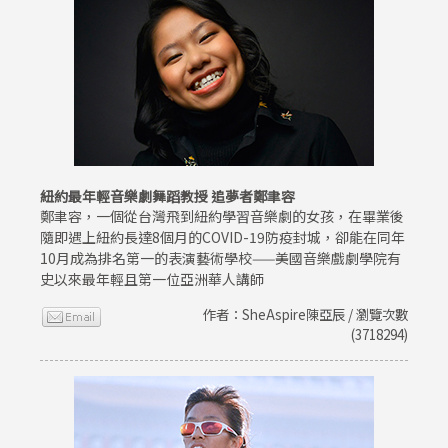
紐約最年輕音樂劇舞蹈教授 追夢者鄭聿容
鄭聿容，一個從台灣飛到紐約學習音樂劇的女孩，在畢業後
隨即遇上紐約長達8個月的COVID-19防疫封城，卻能在同年
10月成為排名第一的表演藝術學校——美國音樂戲劇學院有
史以來最年輕且第一位亞洲華人講師
作者：SheAspire陳亞辰 / 瀏覽次數
(3718294)