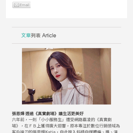
張恩嬅 透過《真實劇場》讓生活更美好
六年前，一則「小小服務生」遭受網路霸凌的《真實劇
場》，在ＦＢ上獲得廣大迴響，原本專注於數位行銷領域為
客戶操刀的張恩嬅Katia，自此跨入斜槓自媒體編、導、演