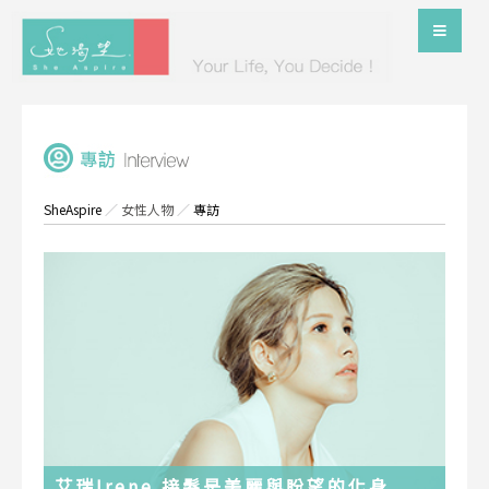
SheAspire
／
女性人物
／
專訪
艾瑞Irene 接髮是美麗與盼望的化身