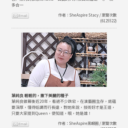
多合一
作者：SheAspire Stacy / 瀏覽次數
(6125522)
葉純良 輕輕的，撒下美麗的種子
葉純良做幕後近20年，看過不少跌宕，在演藝圈生存，底蘊
要深厚，懂得低調而行長遠，對她來說，技術好才是王道，
只要大家提到Queen，便知道，哦，她是誰！
作者：SheAspire黑眼圈 / 瀏覽次數