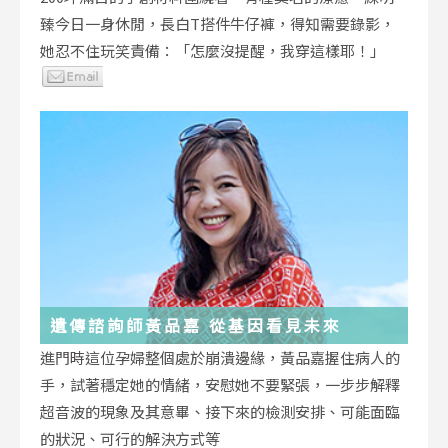
臻今日一身休閒，長白T搭件牛仔褲，得知需要錄影，
她忍不住玩笑責備：「怎麼沒提醒，我穿這樣耶！」
遺傳諮詢師黃品嘉 從基因看見未來
進門時這位孕婦整個處於崩潰邊緣，黃品嘉握住病人的
手，試著穩定她的情緒，安慰她不要緊張，一步步解釋
超音波的現象及其意畢、接下來的檢測安排、可能面臨
的狀況、可行的解決方式等