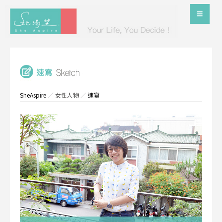
SheAspire
／
女性人物
／
速寫