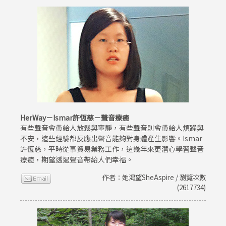
HerWay－Ismar許恆慈－聲音療癒
有些聲音會帶給人放鬆與寧靜，有些聲音則會帶給人煩躁與
不安，這些經驗都反應出聲音能夠對身體產生影響。Ismar
許恆慈，平時從事貿易業務工作，這幾年來更潛心學習聲音
療癒，期望透過聲音帶給人們幸福。
作者：她渴望SheAspire / 瀏覽次數
(2617734)