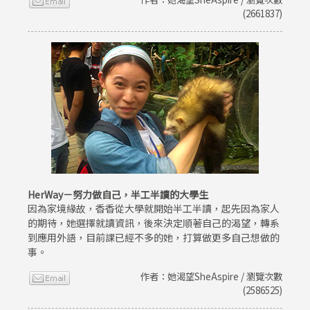
(2661837)
HerWay－努力做自己，半工半讀的大學生
因為家境緣故，香香從大學就開始半工半讀，起先因為家人
的期待，她選擇就讀資訊，後來決定順著自己的渴望，轉系
到應用外語，目前課已經不多的她，打算做更多自己想做的
事。
作者：她渴望SheAspire / 瀏覽次數
(2586525)