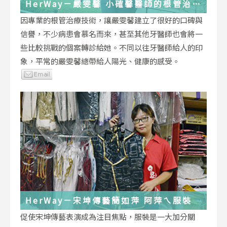
HerWay－嚴雯馨 小確馨醫師的根管治療
小確幸
因專業的根管治療技術，讓嚴雯馨建立了很好的口碑與
信譽，不少病患會慕名而來，甚至其他牙醫師也會將一
些比較挑戰的個案轉診給她。不同以往牙醫師給人的印
象，平常的嚴雯馨總帶給人陽光、健康的感受。
HerWay－宋坤傳藝簡如萍 阿萍ㄟ服裝
促使宋坤傳藝表演成為注目焦點，服裝是一大加分關