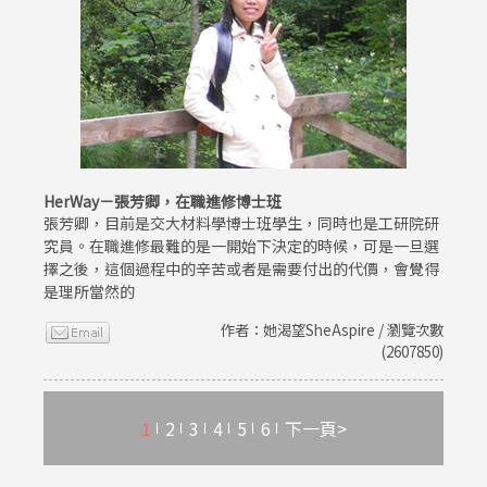
HerWay－張芳卿，在職進修博士班
張芳卿，目前是交大材料學博士班學生，同時也是工研院研
究員。在職進修最難的是一開始下決定的時候，可是一旦選
擇之後，這個過程中的辛苦或者是需要付出的代價，會覺得
是理所當然的
作者：她渴望SheAspire / 瀏覽次數
(2607850)
1
2
3
4
5
6
下一頁>