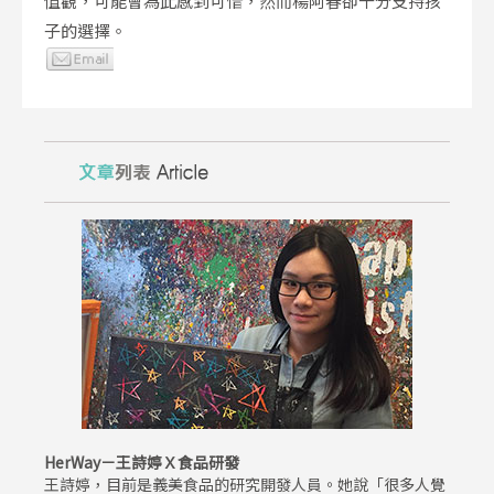
值觀，可能會為此感到可惜，然而楊阿春卻十分支持孩
子的選擇。
HerWay－王詩婷Ｘ食品研發
王詩婷，目前是義美食品的研究開發人員。她說「很多人覺