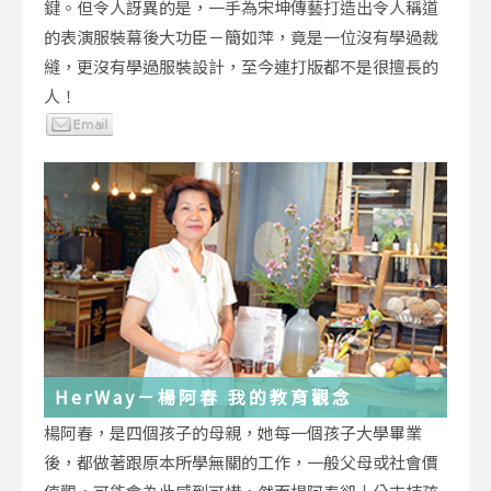
鍵。但令人訝異的是，一手為宋坤傳藝打造出令人稱道
的表演服裝幕後大功臣－簡如萍，竟是一位沒有學過裁
縫，更沒有學過服裝設計，至今連打版都不是很擅長的
人！
HerWay－楊阿春 我的教育觀念
楊阿春，是四個孩子的母親，她每一個孩子大學畢業
後，都做著跟原本所學無關的工作，一般父母或社會價