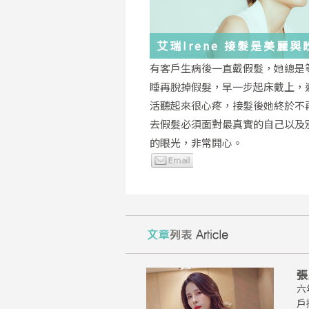
艾瑞Irene 接髮是美麗
化身
有客戶生病後一直戴假髮，她總是
睡再脫掉假髮，早一步起床戴上，
活聽起來很心疼，接髮後她終於不
去假髮必須面對最真實的自己以及
的眼光，非常開心。
張
六
戶