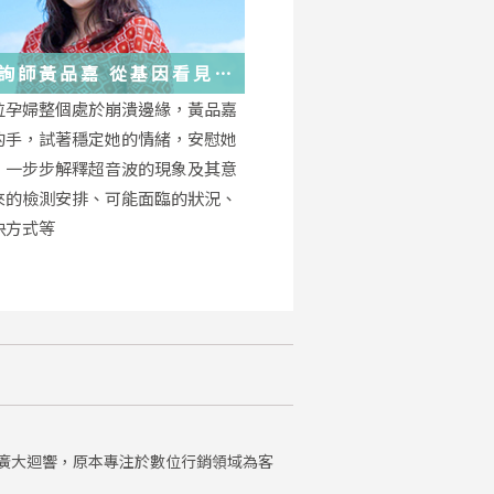
詢師黃品嘉 從基因看見
位孕婦整個處於崩潰邊緣，黃品嘉
的手，試著穩定她的情緒，安慰她
，一步步解釋超音波的現象及其意
來的檢測安排、可能面臨的狀況、
決方式等
廣大迴響，原本專注於數位行銷領域為客