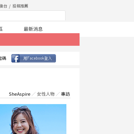
後台
投稿推薦
區
最新消息
密碼
SheAspire
／
女性人物
／
專訪