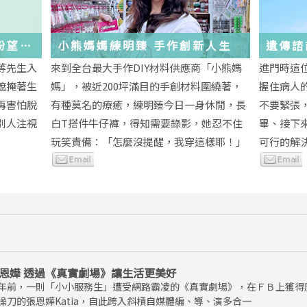
與盼望的
小熊媽媽練明臻 手作創新人生
遺傳諮
未來
等先生入
來到全台最大手作DIY材料供應商「小熊媽
進門時這
遮掩著生
媽」，被近200坪滿目的手創材料圍繞著，
握住病人
再害怕脫
有種莫名的療癒，練明臻今日一身休閒，長
不要緊張
別人注視
白T搭件牛仔褲，得知需要錄影，她忍不住
畢、接下
玩笑責備：「怎麼沒提醒，我穿這樣耶！」
可行的解
恩嬅 透過《真實劇場》讓生活更美好
年前，一則「小小服務生」遭受網路霸凌的《真實劇場》，在ＦＢ上獲得
操刀的張恩嬅Katia，自此跨入斜槓自媒體編、導、演多合一