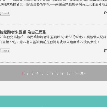
10月成為排名第一的表演藝術學校——美國音樂戲劇學院有史以來最年輕
作
拉松跑者朱盈穎 為自己而跑
020年台北馬拉松，市民業餘跑者朱盈穎以2小時56分49秒，突破個人
升至第22名，意味著朱盈穎目前是台灣有史以來速度第22快的女性。
作
1
2
3
4
5
6
7
8
9
10
下一頁>