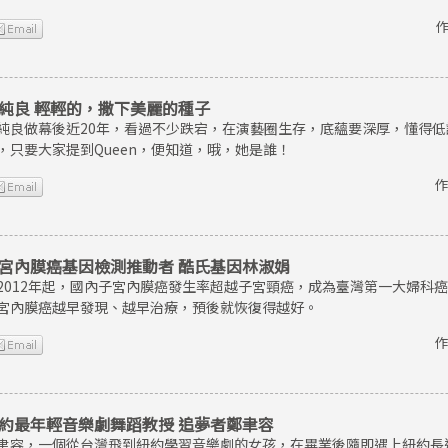
作
純良 輕輕的，撒下美麗的種子
純良做幕後近20年，看過不少跌宕，在演藝圈生存，底蘊要深厚，懂得
，只要大家提到Queen，便知道，哦，她是誰！
作
宮內膜癌基因檢測推動者 酷氏基因林淑娟
2012年起，國內子宮內膜癌發生率超越子宮頸癌，成為臺灣第一大婦科
宮內膜癌越早發現、越早治療，預後就恢復得越好。
作
約最年輕音樂劇舞蹈教授 追夢者鄭聿容
聿容，一個從台灣飛到紐約學習音樂劇的女孩，在畢業後隨即遇上紐約長達8