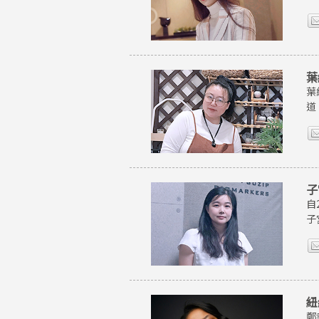
葉
葉
道
子
自
子
紐
鄭