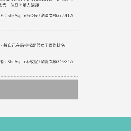
且第一位亞洲華人講師
者：SheAspire陳亞辰 / 瀏覽次數(3720112)
紀錄，將自己在馬拉松歷代女子百傑排名，
者：SheAspire林玫妮 / 瀏覽次數(3468347)