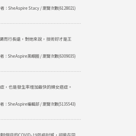
者：SheAspire Stacy / 瀏覽次數(6128021)
低調而行長遠，對她來說，技術好才是王
者：SheAspire黑眼圈 / 瀏覽次數(6309035)
癌症，也是發生率增加最快的婦女癌症。
者：SheAspire編輯部 / 瀏覽次數(5135543)
個月的COVID-19防疫封城，卻能在同