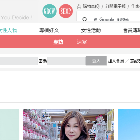
購物車(
0
)
訂閱電子報
作家
女性人物
專欄好文
女性活動
會員專
專訪
速寫
密碼
登入
加入會員
／
忘記