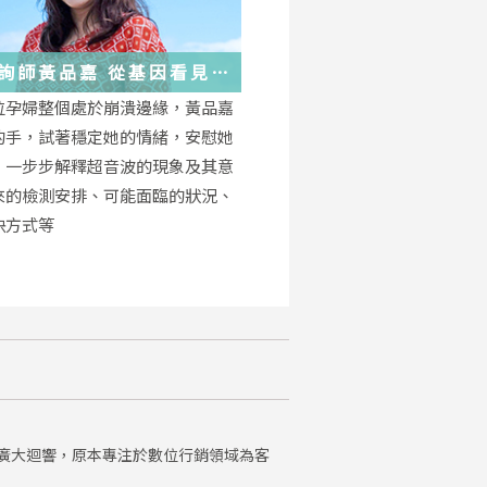
詢師黃品嘉 從基因看見
位孕婦整個處於崩潰邊緣，黃品嘉
的手，試著穩定她的情緒，安慰她
，一步步解釋超音波的現象及其意
來的檢測安排、可能面臨的狀況、
決方式等
廣大迴響，原本專注於數位行銷領域為客