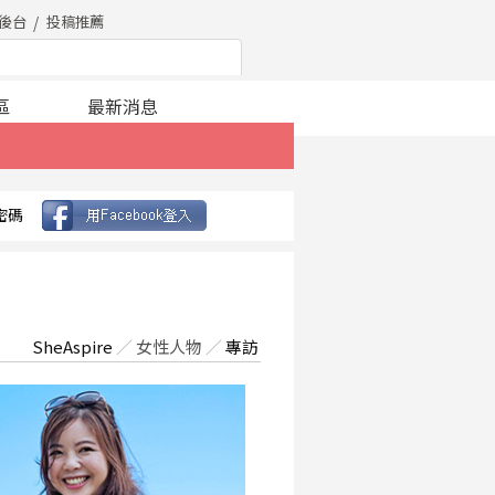
後台
投稿推薦
區
最新消息
密碼
SheAspire
／
女性人物
／
專訪