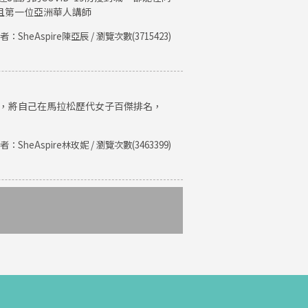
且第一位亞洲華人講師
者：SheAspire陳亞辰 / 瀏覽次數(3715423)
紀錄，將自己在馬拉松歷代女子百傑排名，
者：SheAspire林玫妮 / 瀏覽次數(3463399)