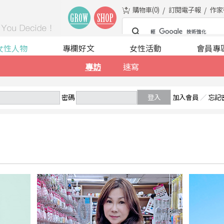
購物車(
0
)
訂閱電子報
作家
女性人物
專欄好文
女性活動
會員專
專訪
速寫
密碼
登入
加入會員
／
忘記