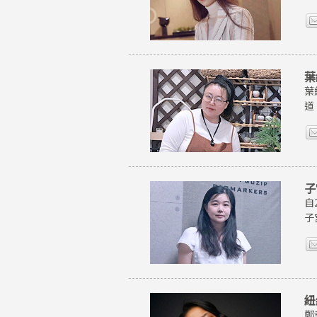
葉
葉
道
子
自
子
紐
鄭