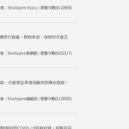
者：SheAspire Stacy / 瀏覽次數(6120956)
低調而行長遠，對她來說，技術好才是王
者：SheAspire黑眼圈 / 瀏覽次數(6302117)
癌症，也是發生率增加最快的婦女癌症。
者：SheAspire編輯部 / 瀏覽次數(5128381)
個月的COVID-19防疫封城，卻能在同