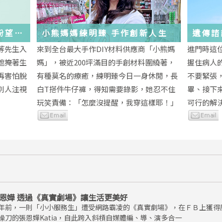
與盼望的
小熊媽媽練明臻 手作創新人生
遺傳諮
未來
等先生入
來到全台最大手作DIY材料供應商「小熊媽
進門時這
遮掩著生
媽」，被近200坪滿目的手創材料圍繞著，
握住病人
再害怕脫
有種莫名的療癒，練明臻今日一身休閒，長
不要緊張
別人注視
白T搭件牛仔褲，得知需要錄影，她忍不住
畢、接下
玩笑責備：「怎麼沒提醒，我穿這樣耶！」
可行的解
恩嬅 透過《真實劇場》讓生活更美好
年前，一則「小小服務生」遭受網路霸凌的《真實劇場》，在ＦＢ上獲得
操刀的張恩嬅Katia，自此跨入斜槓自媒體編、導、演多合一