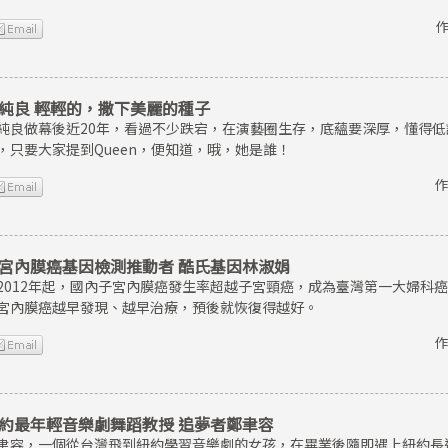
作
純良 輕輕的，撒下美麗的種子
純良做幕後近20年，看過不少跌宕，在演藝圈生存，底蘊要深厚，懂得
，只要大家提到Queen，便知道，哦，她是誰！
作
宮內膜癌基因檢測推動者 酷氏基因林淑娟
2012年起，國內子宮內膜癌發生率超越子宮頸癌，成為臺灣第一大婦科
宮內膜癌越早發現、越早治療，預後就恢復得越好。
作
約最年輕音樂劇舞蹈教授 追夢者鄭聿容
聿容，一個從台灣飛到紐約學習音樂劇的女孩，在畢業後隨即遇上紐約長達8