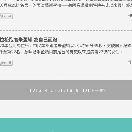
10月成為排名第一的表演藝術學校——美國音樂戲劇學院有史以來最年輕
作
拉松跑者朱盈穎 為自己而跑
020年台北馬拉松，市民業餘跑者朱盈穎以2小時56分49秒，突破個人
升至第22名，意味著朱盈穎目前是台灣有史以來速度第22快的女性。
作
1
2
3
4
5
6
7
8
9
10
下一頁>