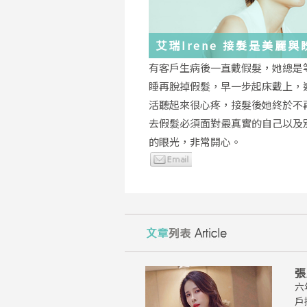
艾瑞Irene 接髮是美麗
化身
有客戶生病後一直戴假髮，她總是
睡再脫掉假髮，早一步起床戴上，
活聽起來很心疼，接髮後她終於不
去假髮必須面對最真實的自己以及
的眼光，非常開心。
張
六
戶