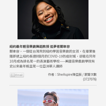
紐約最年輕音樂劇舞蹈教授 追夢者鄭聿容
鄭聿容，一個從台灣飛到紐約學習音樂劇的女孩，在畢業後
隨即遇上紐約長達8個月的COVID-19防疫封城，卻能在同年
10月成為排名第一的表演藝術學校——美國音樂戲劇學院有
史以來最年輕且第一位亞洲華人講師
作者：SheAspire陳亞辰 / 瀏覽次數
(3727076)