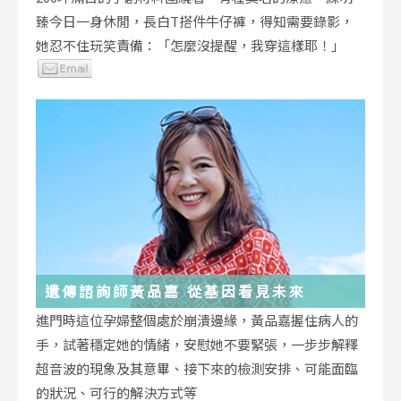
臻今日一身休閒，長白T搭件牛仔褲，得知需要錄影，
她忍不住玩笑責備：「怎麼沒提醒，我穿這樣耶！」
遺傳諮詢師黃品嘉 從基因看見未來
進門時這位孕婦整個處於崩潰邊緣，黃品嘉握住病人的
手，試著穩定她的情緒，安慰她不要緊張，一步步解釋
超音波的現象及其意畢、接下來的檢測安排、可能面臨
的狀況、可行的解決方式等