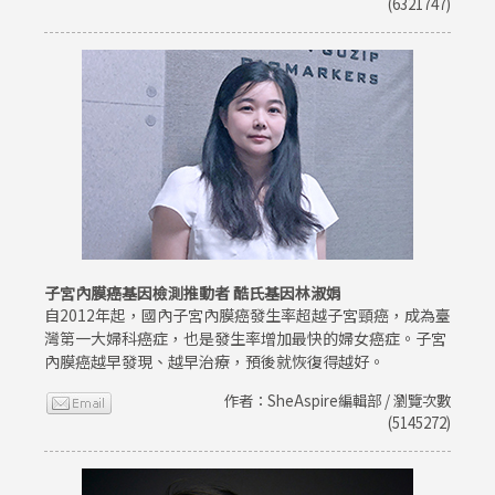
(6321747)
子宮內膜癌基因檢測推動者 酷氏基因林淑娟
自2012年起，國內子宮內膜癌發生率超越子宮頸癌，成為臺
灣第一大婦科癌症，也是發生率增加最快的婦女癌症。子宮
內膜癌越早發現、越早治療，預後就恢復得越好。
作者：SheAspire編輯部 / 瀏覽次數
(5145272)