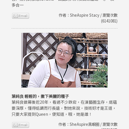
多合一
作者：SheAspire Stacy / 瀏覽次數
(6141081)
葉純良 輕輕的，撒下美麗的種子
葉純良做幕後近20年，看過不少跌宕，在演藝圈生存，底蘊
要深厚，懂得低調而行長遠，對她來說，技術好才是王道，
只要大家提到Queen，便知道，哦，她是誰！
作者：SheAspire黑眼圈 / 瀏覽次數