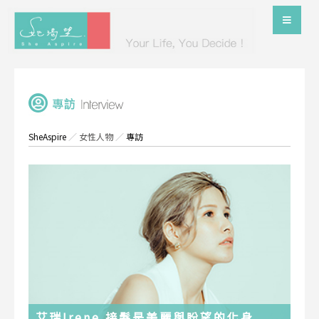
SheAspire
／
女性人物
／
專訪
艾瑞Irene 接髮是美麗與盼望的化身