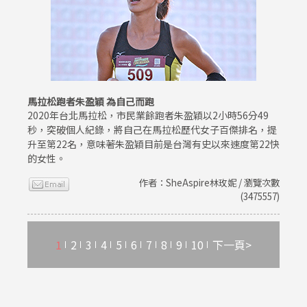
馬拉松跑者朱盈穎 為自己而跑
2020年台北馬拉松，市民業餘跑者朱盈穎以2小時56分49
秒，突破個人紀錄，將自己在馬拉松歷代女子百傑排名，提
升至第22名，意味著朱盈穎目前是台灣有史以來速度第22快
的女性。
作者：SheAspire林玫妮 / 瀏覽次數
(3475557)
1
2
3
4
5
6
7
8
9
10
下一頁>