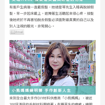
有客戶生病後一直戴假髮，她總是等先生入睡再脫掉假
髮，早一步起床戴上，遮掩著生活聽起來很心疼，接髮
後她終於不再害怕脫去假髮必須面對最真實的自己以及
別人注視的眼光，非常開心。
小熊媽媽練明臻 手作創新人生
來到全台最大手作DIY材料供應商「小熊媽媽」，被近
200坪滿目的手創材料圍繞著，有種莫名的療癒，練明