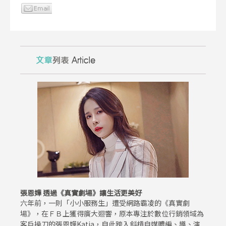
張恩嬅 透過《真實劇場》讓生活更美好
六年前，一則「小小服務生」遭受網路霸凌的《真實劇
場》，在ＦＢ上獲得廣大迴響，原本專注於數位行銷領域為
客戶操刀的張恩嬅Katia，自此跨入斜槓自媒體編、導、演