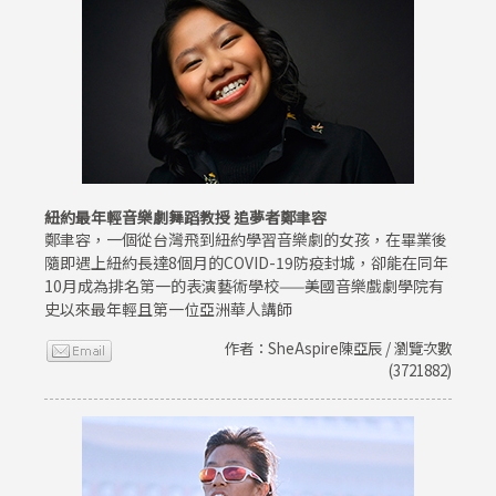
紐約最年輕音樂劇舞蹈教授 追夢者鄭聿容
鄭聿容，一個從台灣飛到紐約學習音樂劇的女孩，在畢業後
隨即遇上紐約長達8個月的COVID-19防疫封城，卻能在同年
10月成為排名第一的表演藝術學校——美國音樂戲劇學院有
史以來最年輕且第一位亞洲華人講師
作者：SheAspire陳亞辰 / 瀏覽次數
(3721882)