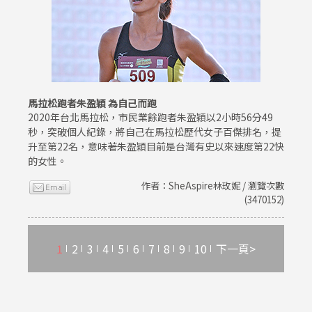
馬拉松跑者朱盈穎 為自己而跑
2020年台北馬拉松，市民業餘跑者朱盈穎以2小時56分49
秒，突破個人紀錄，將自己在馬拉松歷代女子百傑排名，提
升至第22名，意味著朱盈穎目前是台灣有史以來速度第22快
的女性。
作者：SheAspire林玫妮 / 瀏覽次數
(3470152)
1
2
3
4
5
6
7
8
9
10
下一頁>