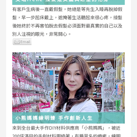
有客戶生病後一直戴假髮，她總是等先生入睡再脫掉假
髮，早一步起床戴上，遮掩著生活聽起來很心疼，接髮
後她終於不再害怕脫去假髮必須面對最真實的自己以及
別人注視的眼光，非常開心。
小熊媽媽練明臻 手作創新人生
來到全台最大手作DIY材料供應商「小熊媽媽」，被近
200坪滿目的手創材料圍繞著，有種莫名的療癒，練明