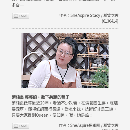
多合一
作者：SheAspire Stacy / 瀏覽次數
(6130414)
葉純良 輕輕的，撒下美麗的種子
葉純良做幕後近20年，看過不少跌宕，在演藝圈生存，底蘊
要深厚，懂得低調而行長遠，對她來說，技術好才是王道，
只要大家提到Queen，便知道，哦，她是誰！
作者：SheAspire黑眼圈 / 瀏覽次數