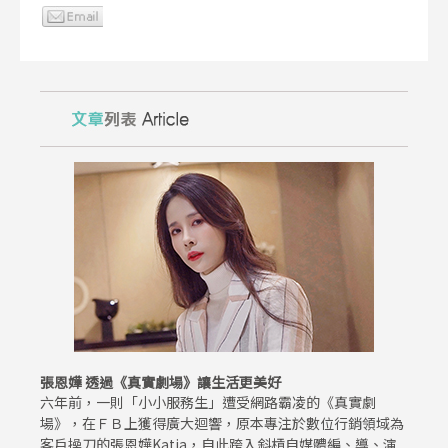
張恩嬅 透過《真實劇場》讓生活更美好
六年前，一則「小小服務生」遭受網路霸凌的《真實劇
場》，在ＦＢ上獲得廣大迴響，原本專注於數位行銷領域為
客戶操刀的張恩嬅Katia，自此跨入斜槓自媒體編、導、演