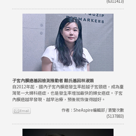
(6311413)
子宮內膜癌基因檢測推動者 酷氏基因林淑娟
自2012年起，國內子宮內膜癌發生率超越子宮頸癌，成為臺
灣第一大婦科癌症，也是發生率增加最快的婦女癌症。子宮
內膜癌越早發現、越早治療，預後就恢復得越好。
作者：SheAspire編輯部 / 瀏覽次數
(5137883)