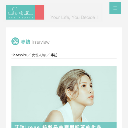
SheAspire
／
女性人物
／
專訪
艾瑞Irene 接髮是美麗與盼望的化身