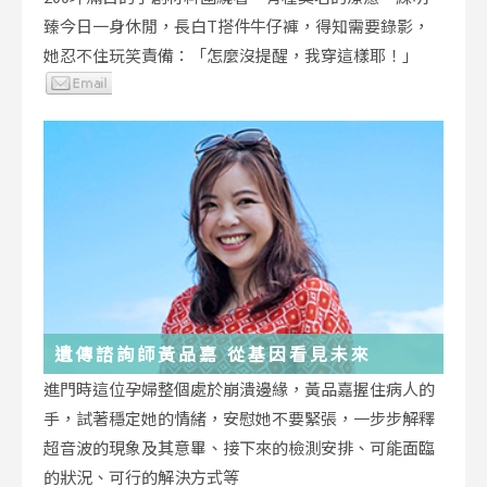
臻今日一身休閒，長白T搭件牛仔褲，得知需要錄影，
她忍不住玩笑責備：「怎麼沒提醒，我穿這樣耶！」
遺傳諮詢師黃品嘉 從基因看見未來
進門時這位孕婦整個處於崩潰邊緣，黃品嘉握住病人的
手，試著穩定她的情緒，安慰她不要緊張，一步步解釋
超音波的現象及其意畢、接下來的檢測安排、可能面臨
的狀況、可行的解決方式等