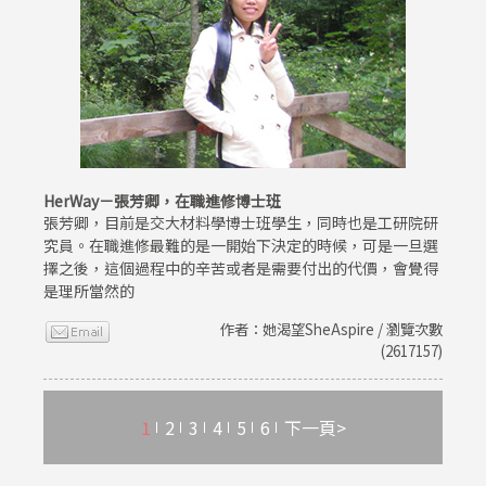
HerWay－張芳卿，在職進修博士班
張芳卿，目前是交大材料學博士班學生，同時也是工研院研
究員。在職進修最難的是一開始下決定的時候，可是一旦選
擇之後，這個過程中的辛苦或者是需要付出的代價，會覺得
是理所當然的
作者：她渴望SheAspire / 瀏覽次數
(2617157)
1
2
3
4
5
6
下一頁>