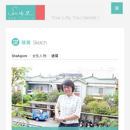
SheAspire
／
女性人物
／
速寫