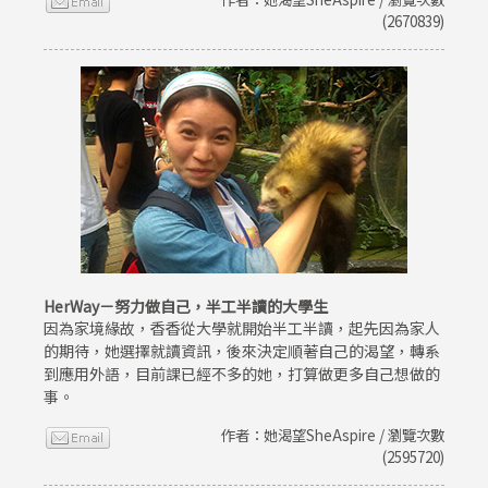
(2670839)
HerWay－努力做自己，半工半讀的大學生
因為家境緣故，香香從大學就開始半工半讀，起先因為家人
的期待，她選擇就讀資訊，後來決定順著自己的渴望，轉系
到應用外語，目前課已經不多的她，打算做更多自己想做的
事。
作者：她渴望SheAspire / 瀏覽次數
(2595720)