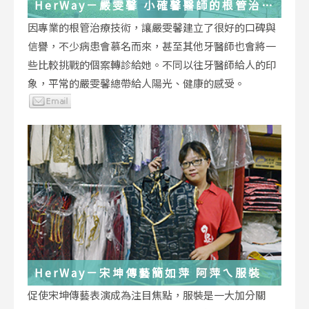
HerWay－嚴雯馨 小確馨醫師的根管治療
小確幸
因專業的根管治療技術，讓嚴雯馨建立了很好的口碑與
信譽，不少病患會慕名而來，甚至其他牙醫師也會將一
些比較挑戰的個案轉診給她。不同以往牙醫師給人的印
象，平常的嚴雯馨總帶給人陽光、健康的感受。
HerWay－宋坤傳藝簡如萍 阿萍ㄟ服裝
促使宋坤傳藝表演成為注目焦點，服裝是一大加分關