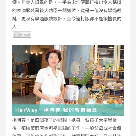
鍵。但令人訝異的是，一手為宋坤傳藝打造出令人稱道
的表演服裝幕後大功臣－簡如萍，竟是一位沒有學過裁
縫，更沒有學過服裝設計，至今連打版都不是很擅長的
人！
HerWay－楊阿春 我的教育觀念
楊阿春，是四個孩子的母親，她每一個孩子大學畢業
後，都做著跟原本所學無關的工作，一般父母或社會價