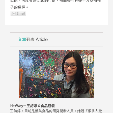
值觀，可能會為此感到可惜，然而楊阿春卻十分支持孩
子的選擇。
HerWay－王詩婷Ｘ食品研發
王詩婷，目前是義美食品的研究開發人員。她說「很多人覺