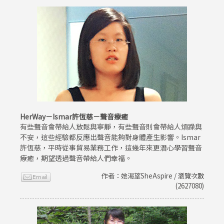
HerWay－Ismar許恆慈－聲音療癒
有些聲音會帶給人放鬆與寧靜，有些聲音則會帶給人煩躁與
不安，這些經驗都反應出聲音能夠對身體產生影響。Ismar
許恆慈，平時從事貿易業務工作，這幾年來更潛心學習聲音
療癒，期望透過聲音帶給人們幸福。
作者：她渴望SheAspire / 瀏覽次數
(2627080)