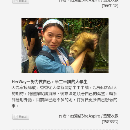
(2663128)
HerWay－努力做自己，半工半讀的大學生
因為家境緣故，香香從大學就開始半工半讀，起先因為家人
的期待，她選擇就讀資訊，後來決定順著自己的渴望，轉系
到應用外語，目前課已經不多的她，打算做更多自己想做的
事。
作者：她渴望SheAspire / 瀏覽次數
(2587882)