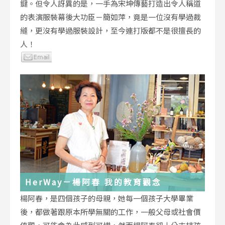
鍵。但令人訝異的是，一手為宋坤傳藝打造出令人稱道
的表演服裝幕後大功臣－簡如萍，竟是一位沒有學過裁
縫，更沒有學過服裝設計，至今連打版都不是很擅長的
人！
HerWay－楊阿春 我的教育觀念
楊阿春，是四個孩子的母親，她每一個孩子大學畢業
後，都做著跟原本所學無關的工作，一般父母或社會價