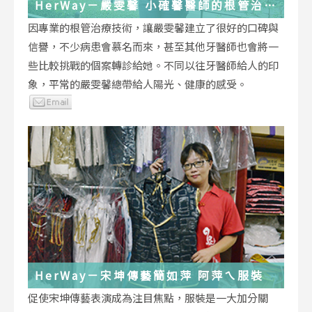
HerWay－嚴雯馨 小確馨醫師的根管治療
小確幸
因專業的根管治療技術，讓嚴雯馨建立了很好的口碑與
信譽，不少病患會慕名而來，甚至其他牙醫師也會將一
些比較挑戰的個案轉診給她。不同以往牙醫師給人的印
象，平常的嚴雯馨總帶給人陽光、健康的感受。
HerWay－宋坤傳藝簡如萍 阿萍ㄟ服裝
促使宋坤傳藝表演成為注目焦點，服裝是一大加分關