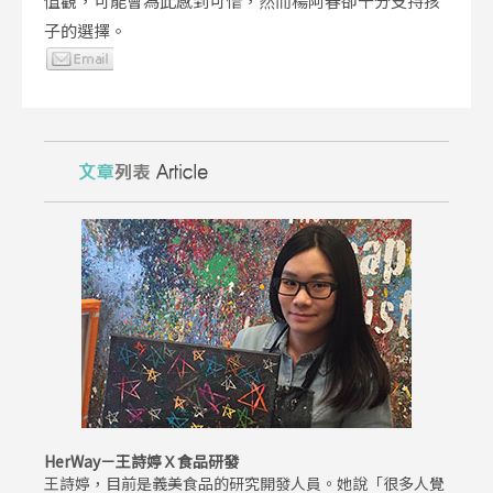
值觀，可能會為此感到可惜，然而楊阿春卻十分支持孩
子的選擇。
HerWay－王詩婷Ｘ食品研發
王詩婷，目前是義美食品的研究開發人員。她說「很多人覺