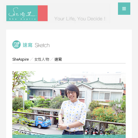
SheAspire
／
女性人物
／
速寫