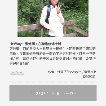
HerWay－張芳卿，在職進修博士班
張芳卿，目前是交大材料學博士班學生，同時也是工研院研
究員。在職進修最難的是一開始下決定的時候，可是一旦選
擇之後，這個過程中的辛苦或者是需要付出的代價，會覺得
是理所當然的
作者：她渴望SheAspire / 瀏覽次數
(2609231)
1
2
3
4
5
6
下一頁>