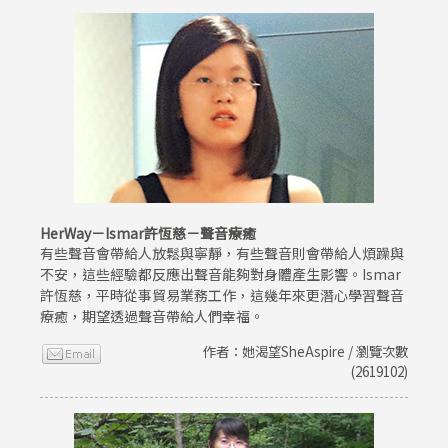
HerWay－Ismar許恆慈－聲音療癒
有些聲音會帶給人放鬆與寧靜，有些聲音則會帶給人煩躁與
不安，這些經驗都反應出聲音能夠對身體產生影響。Ismar
許恆慈，平時從事貿易業務工作，這幾年來更潛心學習聲音
療癒，期望透過聲音帶給人們幸福。
作者：她渴望SheAspire / 瀏覽次數
(2619102)