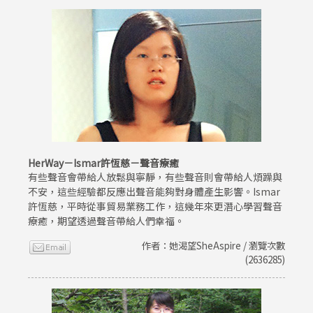
HerWay－Ismar許恆慈－聲音療癒
有些聲音會帶給人放鬆與寧靜，有些聲音則會帶給人煩躁與
不安，這些經驗都反應出聲音能夠對身體產生影響。Ismar
許恆慈，平時從事貿易業務工作，這幾年來更潛心學習聲音
療癒，期望透過聲音帶給人們幸福。
作者：她渴望SheAspire / 瀏覽次數
(2636285)