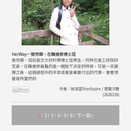
HerWay－張芳卿，在職進修博士班
張芳卿，目前是交大材料學博士班學生，同時也是工研院研
究員。在職進修最難的是一開始下決定的時候，可是一旦選
擇之後，這個過程中的辛苦或者是需要付出的代價，會覺得
是理所當然的
作者：她渴望SheAspire / 瀏覽次數
(2626326)
1
2
3
4
5
6
下一頁>