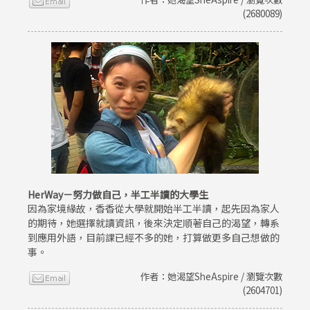
(2680089)
HerWay－努力做自己，半工半讀的大學生
因為家境緣故，香香從大學就開始半工半讀，起先因為家人
的期待，她選擇就讀資訊，後來決定順著自己的渴望，轉系
到應用外語，目前課已經不多的她，打算做更多自己想做的
事。
作者：她渴望SheAspire / 瀏覽次數
(2604701)