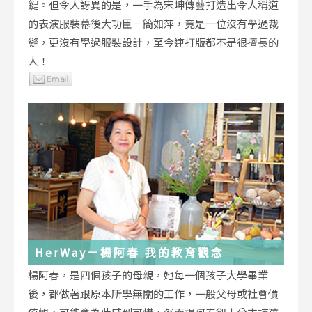
鍵。但令人訝異的是，一手為宋坤傳藝打造出令人稱道
的表演服裝幕後大功臣－簡如萍，竟是一位沒有學過裁
縫，更沒有學過服裝設計，至今連打版都不是很擅長的
人！
HerWay－楊阿春 我的教育觀念
楊阿春，是四個孩子的母親，她每一個孩子大學畢業
後，都做著跟原本所學無關的工作，一般父母或社會價