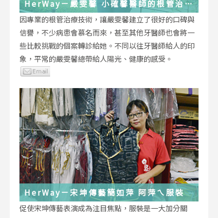
HerWay－嚴雯馨 小確馨醫師的根管治療
小確幸
因專業的根管治療技術，讓嚴雯馨建立了很好的口碑與
信譽，不少病患會慕名而來，甚至其他牙醫師也會將一
些比較挑戰的個案轉診給她。不同以往牙醫師給人的印
象，平常的嚴雯馨總帶給人陽光、健康的感受。
HerWay－宋坤傳藝簡如萍 阿萍ㄟ服裝
促使宋坤傳藝表演成為注目焦點，服裝是一大加分關