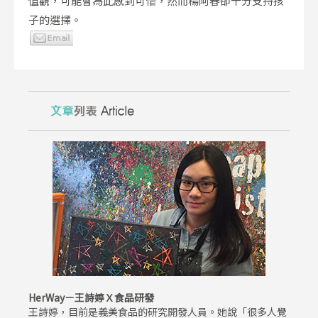
值觀，可能會為此感到可惜，然而楊阿春卻十分支持孩
子的選擇。
HerWay－王詩婷Ｘ食品研發
王詩婷，目前是義美食品的研究開發人員。她說「很多人覺