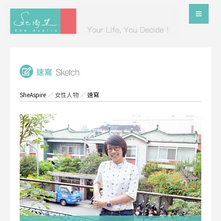
SheAspire
／
女性人物
／
速寫