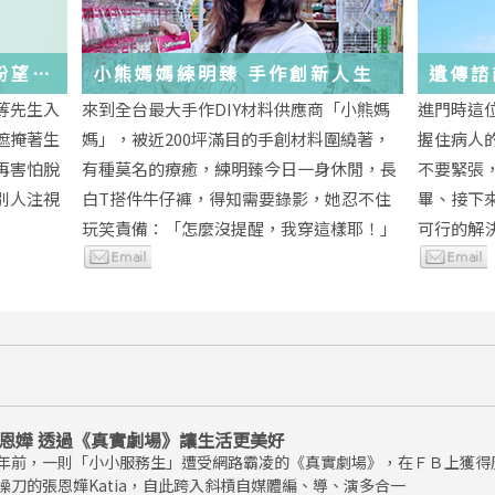
與盼望的
小熊媽媽練明臻 手作創新人生
遺傳諮
未來
等先生入
來到全台最大手作DIY材料供應商「小熊媽
進門時這
遮掩著生
媽」，被近200坪滿目的手創材料圍繞著，
握住病人
再害怕脫
有種莫名的療癒，練明臻今日一身休閒，長
不要緊張
別人注視
白T搭件牛仔褲，得知需要錄影，她忍不住
畢、接下
玩笑責備：「怎麼沒提醒，我穿這樣耶！」
可行的解
恩嬅 透過《真實劇場》讓生活更美好
年前，一則「小小服務生」遭受網路霸凌的《真實劇場》，在ＦＢ上獲得
操刀的張恩嬅Katia，自此跨入斜槓自媒體編、導、演多合一