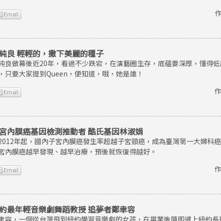
作
純良 輕輕的，撒下美麗的種子
純良做幕後近20年，看過不少跌宕，在演藝圈生存，底蘊要深厚，懂得
，只要大家提到Queen，便知道，哦，她是誰！
作
宮內膜癌基因檢測推動者 酷氏基因林淑娟
2012年起，國內子宮內膜癌發生率超越子宮頸癌，成為臺灣第一大婦科
宮內膜癌越早發現、越早治療，預後就恢復得越好。
作
約最年輕音樂劇舞蹈教授 追夢者鄭聿容
聿容，一個從台灣飛到紐約學習音樂劇的女孩，在畢業後隨即遇上紐約長達8