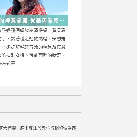
詢師黃品嘉 從基因看見
位孕婦整個處於崩潰邊緣，黃品嘉
的手，試著穩定她的情緒，安慰她
，一步步解釋超音波的現象及其意
來的檢測安排、可能面臨的狀況、
決方式等
廣大迴響，原本專注於數位行銷領域為客