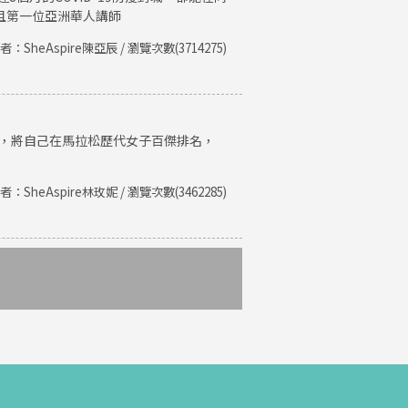
且第一位亞洲華人講師
者：SheAspire陳亞辰 / 瀏覽次數(3714275)
紀錄，將自己在馬拉松歷代女子百傑排名，
者：SheAspire林玫妮 / 瀏覽次數(3462285)