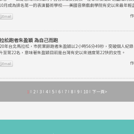
10月成為排名第一的表演藝術學校——美國音樂戲劇學院有史以來最年輕
作
拉松跑者朱盈穎 為自己而跑
020年台北馬拉松，市民業餘跑者朱盈穎以2小時56分49秒，突破個人
升至第22名，意味著朱盈穎目前是台灣有史以來速度第22快的女性。
作
1
2
3
4
5
6
7
8
9
10
下一頁>