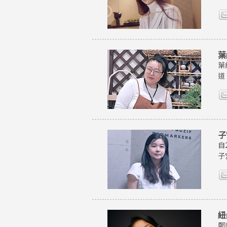
葉
葉
道
子
自
子
紐
鄭