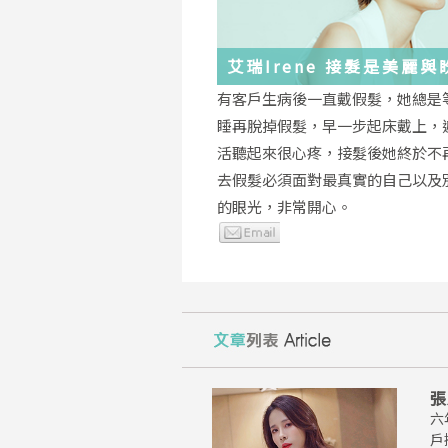
艾瑞Irene 接髮是美麗
化身
有客戶生病後一直戴假髮，她總是
睡再脫掉假髮，早一步起床戴上，
活聽起來很心疼，接髮後她終於不
去假髮必須面對最真實的自己以及
的眼光，非常開心。
張
六
戶