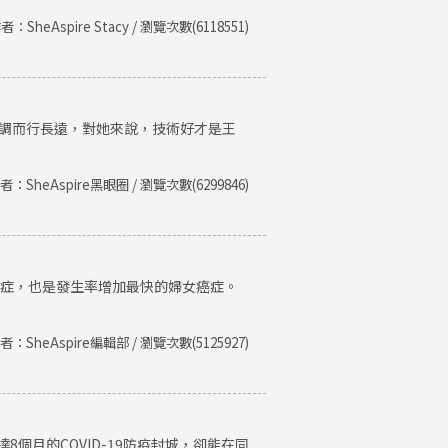
者：SheAspire Stacy / 瀏覽次數(6118551)
低調而行長遠，對她來說，技術好才是王
者：SheAspire黑眼圈 / 瀏覽次數(6299846)
癌症，也是發生率增加最快的婦女癌症。
者：SheAspire編輯部 / 瀏覽次數(5125927)
個月的COVID-19防疫封城，卻能在同