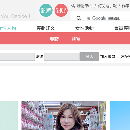
購物車(
0
)
訂閱電子報
作家
女性人物
專欄好文
女性活動
會員專
專訪
速寫
密碼
登入
加入會員
／
忘記