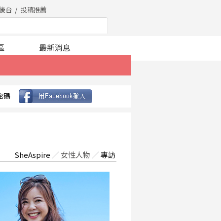
後台
投稿推薦
區
最新消息
密碼
SheAspire
／
女性人物
／
專訪