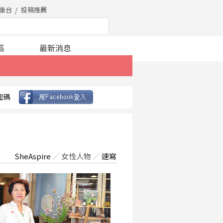
後台
投稿推薦
區
最新消息
密碼
SheAspire
／
女性人物
／
速寫