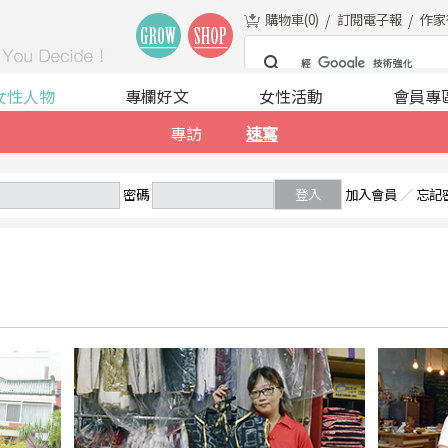
購物車(
0
)
訂閱電子報
作家
女性人物
專欄好文
女性活動
會員專
專訪
速寫
密碼
登入
加入會員
／
忘記