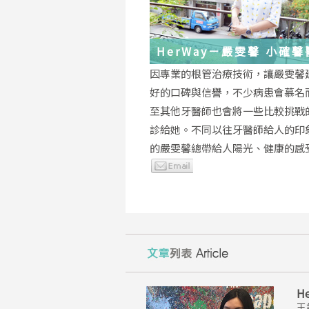
HerWay－嚴雯馨 小確
的根管治療小確幸
因專業的根管治療技術，讓嚴雯馨
好的口碑與信譽，不少病患會慕名
至其他牙醫師也會將一些比較挑戰
診給她。不同以往牙醫師給人的印
的嚴雯馨總帶給人陽光、健康的感
H
王