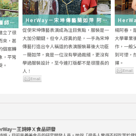
HerWay－宋坤傳藝簡如萍 阿
HerWay
馨醫師
萍ㄟ服裝
念
促使宋坤傳藝表演成為注目焦點，服裝是一
楊阿春，
建立了很
大加分關鍵。但令人訝異的是，一手為宋坤
大學畢業
而來，甚
傳藝打造出令人稱道的表演服裝幕後大功臣
作，一般
的個案轉
－簡如萍，竟是一位沒有學過裁縫，更沒有
到可惜，
象，平常
學過服裝設計，至今連打版都不是很擅長的
擇。
受。
人！
erWay－王詩婷Ｘ食品研發
詩婷，目前是義美食品的研究開發人員。她說「很多人覺得不好吃等於健