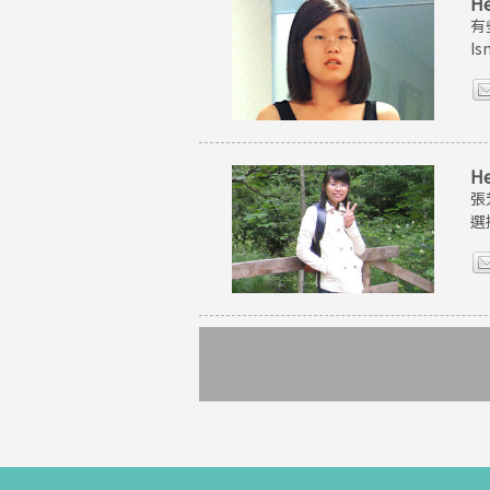
H
有
I
H
張
選