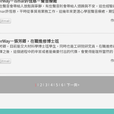
erWay－Ismar許恆慈－聲音療癒
些聲音會帶給人放鬆與寧靜，有些聲音則會帶給人煩躁與不安，這些經驗
smar許恆慈，平時從事貿易業務工作，這幾年來更潛心學習聲音療癒，
作
erWay－張芳卿，在職進修博士班
芳卿，目前是交大材料學博士班學生，同時也是工研院研究員。在職進修
擇之後，這個過程中的辛苦或者是需要付出的代價，會覺得是理所當然的
作
1
2
3
4
5
6
下一頁>