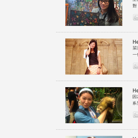
對
H
菜
一
H
因
系