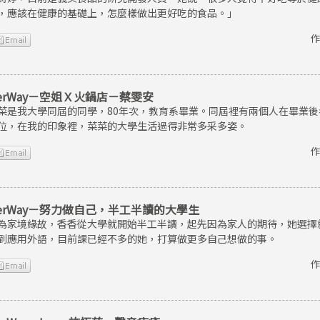
，應該在健康的基礎上，怎麼樣做出更好吃的食品。」
作
erWay－空姐Ｘ火鍋店－蔡雯安
菜是我大學同屆的同學，80年次，教育系畢業。同屆裡有兩個人在畢業
位，在我的印象裡，菜菜的大學生活過得非常多采多姿。
作
erWay－努力做自己，半工半讀的大學生
為家境緣故，香香從大學就開始半工半讀，起先因為家人的期待，她選擇
到應用外語，目前課已經不多的她，打算做更多自己想做的事。
作