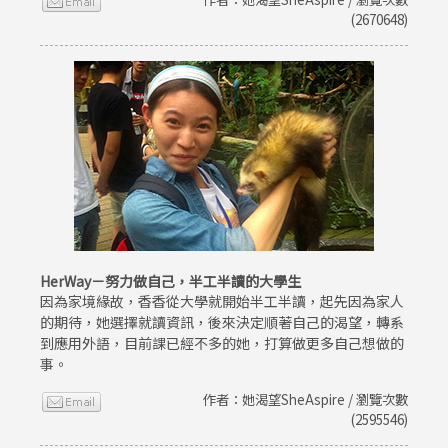
(2670648)
HerWay－努力做自己，半工半讀的大學生
因為家境緣故，香香從大學就開始半工半讀，起先因為家人
的期待，她選擇就讀資訊，後來決定順著自己的渴望，轉系
到應用外語，目前課已經不多的她，打算做更多自己想做的
事。
作者：她渴望SheAspire / 瀏覽次數
(2595546)