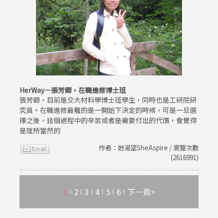
HerWay－張芳卿，在職進修博士班
張芳卿，目前是交大材料學博士班學生，同時也是工研院研
究員。在職進修最難的是一開始下決定的時候，可是一旦選
擇之後，這個過程中的辛苦或者是需要付出的代價，會覺得
是理所當然的
作者：她渴望SheAspire / 瀏覽次數
(2616991)
1
2
3
4
5
6
下一頁>