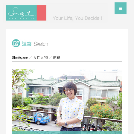
SheAspire
／
女性人物
／
速寫