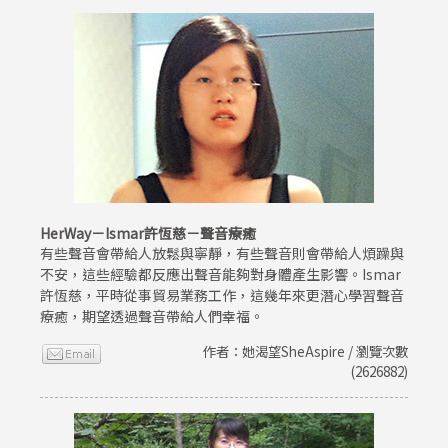
HerWay－Ismar許恆慈－聲音療癒
有些聲音會帶給人放鬆與寧靜，有些聲音則會帶給人煩躁與
不安，這些經驗都反應出聲音能夠對身體產生影響。Ismar
許恆慈，平時從事貿易業務工作，這幾年來更潛心學習聲音
療癒，期望透過聲音帶給人們幸福。
作者：她渴望SheAspire / 瀏覽次數
(2626882)