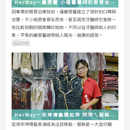
HerWay－嚴雯馨 小確馨醫師的根管治療
小確幸
因專業的根管治療技術，讓嚴雯馨建立了很好的口碑與
信譽，不少病患會慕名而來，甚至其他牙醫師也會將一
些比較挑戰的個案轉診給她。不同以往牙醫師給人的印
象，平常的嚴雯馨總帶給人陽光、健康的感受。
HerWay－宋坤傳藝簡如萍 阿萍ㄟ服裝
促使宋坤傳藝表演成為注目焦點，服裝是一大加分關