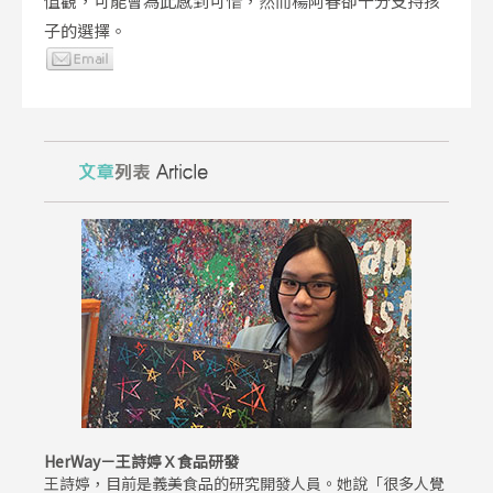
值觀，可能會為此感到可惜，然而楊阿春卻十分支持孩
子的選擇。
HerWay－王詩婷Ｘ食品研發
王詩婷，目前是義美食品的研究開發人員。她說「很多人覺