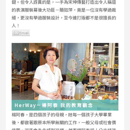
鍵。但令人訝異的是，一手為宋坤傳藝打造出令人稱道
的表演服裝幕後大功臣－簡如萍，竟是一位沒有學過裁
縫，更沒有學過服裝設計，至今連打版都不是很擅長的
人！
HerWay－楊阿春 我的教育觀念
楊阿春，是四個孩子的母親，她每一個孩子大學畢業
後，都做著跟原本所學無關的工作，一般父母或社會價