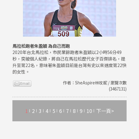
馬拉松跑者朱盈穎 為自己而跑
2020年台北馬拉松，市民業餘跑者朱盈穎以2小時56分49
秒，突破個人紀錄，將自己在馬拉松歷代女子百傑排名，提
升至第22名，意味著朱盈穎目前是台灣有史以來速度第22快
的女性。
作者：SheAspire林玫妮 / 瀏覽次數
(3467131)
1
2
3
4
5
6
7
8
9
10
下一頁>