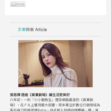
張恩嬅 透過《真實劇場》讓生活更美好
六年前，一則「小小服務生」遭受網路霸凌的《真實劇
場》，在ＦＢ上獲得廣大迴響，原本專注於數位行銷領域為
客戶操刀的張恩嬅Katia，自此跨入斜槓自媒體編、導、演