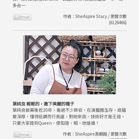
多合一
作者：SheAspire Stacy / 瀏覽次數
(6126466)
葉純良 輕輕的，撒下美麗的種子
葉純良做幕後近20年，看過不少跌宕，在演藝圈生存，底蘊
要深厚，懂得低調而行長遠，對她來說，技術好才是王道，
只要大家提到Queen，便知道，哦，她是誰！
作者：SheAspire黑眼圈 / 瀏覽次數