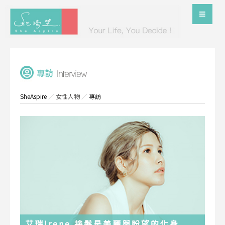
SheAspire
／
女性人物
／
專訪
艾瑞Irene 接髮是美麗與盼望的化身