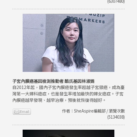
(6307480)
子宮內膜癌基因檢測推動者 酷氏基因林淑娟
自2012年起，國內子宮內膜癌發生率超越子宮頸癌，成為臺
灣第一大婦科癌症，也是發生率增加最快的婦女癌症。子宮
內膜癌越早發現、越早治療，預後就恢復得越好。
作者：SheAspire編輯部 / 瀏覽次數
(5134038)