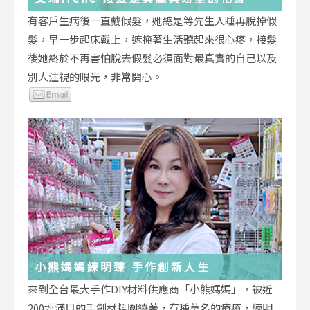
有客戶生病後一直戴假髮，她總是等先生入睡再脫掉假
髮，早一步起床戴上，遮掩著生活聽起來很心疼，接髮
後她終於不再害怕脫去假髮必須面對最真實的自己以及
別人注視的眼光，非常開心。
小熊媽媽練明臻 手作創新人生
來到全台最大手作DIY材料供應商「小熊媽媽」，被近
200坪滿目的手創材料圍繞著，有種莫名的療癒，練明