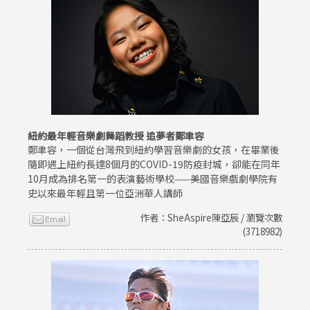
紐約最年輕音樂劇舞蹈教授 追夢者鄭聿容
鄭聿容，一個從台灣飛到紐約學習音樂劇的女孩，在畢業後
隨即遇上紐約長達8個月的COVID-19防疫封城，卻能在同年
10月成為排名第一的表演藝術學校——美國音樂戲劇學院有
史以來最年輕且第一位亞洲華人講師
作者：SheAspire陳亞辰 / 瀏覽次數
(3718982)