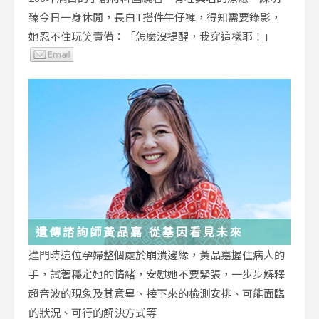
臻今日一身休閒，長白T搭件牛仔褲，得知需要錄影，
她忍不住玩笑責備：「怎麼沒提醒，我穿這樣耶！」
遺傳諮詢師黃品嘉 從基因看見未來
進門時這位孕婦整個處於崩潰邊緣，黃品嘉握住病人的
手，試著穩定她的情緒，安慰她不要緊張，一步步解釋
超音波的現象及其意畢、接下來的檢測安排、可能面臨
的狀況、可行的解決方式等