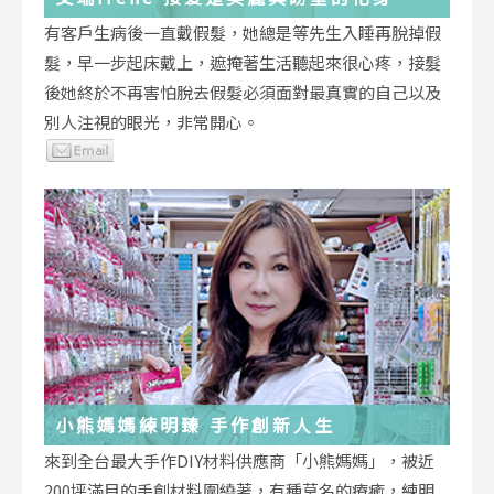
有客戶生病後一直戴假髮，她總是等先生入睡再脫掉假
髮，早一步起床戴上，遮掩著生活聽起來很心疼，接髮
後她終於不再害怕脫去假髮必須面對最真實的自己以及
別人注視的眼光，非常開心。
小熊媽媽練明臻 手作創新人生
來到全台最大手作DIY材料供應商「小熊媽媽」，被近
200坪滿目的手創材料圍繞著，有種莫名的療癒，練明