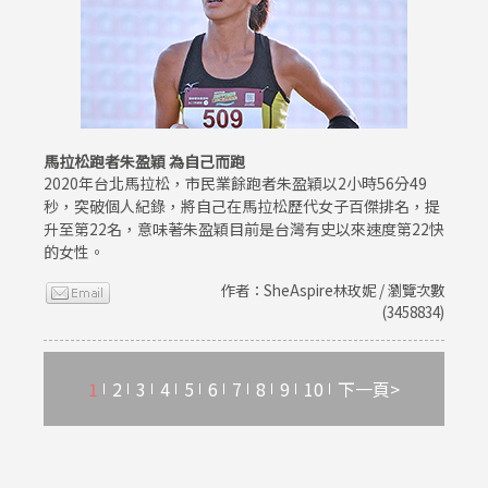
馬拉松跑者朱盈穎 為自己而跑
2020年台北馬拉松，市民業餘跑者朱盈穎以2小時56分49
秒，突破個人紀錄，將自己在馬拉松歷代女子百傑排名，提
升至第22名，意味著朱盈穎目前是台灣有史以來速度第22快
的女性。
作者：SheAspire林玫妮 / 瀏覽次數
(3458834)
1
2
3
4
5
6
7
8
9
10
下一頁>