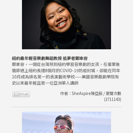
紐約最年輕音樂劇舞蹈教授 追夢者鄭聿容
鄭聿容，一個從台灣飛到紐約學習音樂劇的女孩，在畢業後
隨即遇上紐約長達8個月的COVID-19防疫封城，卻能在同年
10月成為排名第一的表演藝術學校——美國音樂戲劇學院有
史以來最年輕且第一位亞洲華人講師
作者：SheAspire陳亞辰 / 瀏覽次數
(3711143)