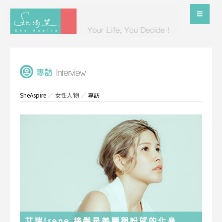
SheAspire
／
女性人物
／
專訪
艾瑞Irene 接髮是美麗與盼望的化身