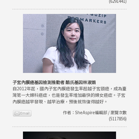
(6291441)
子宮內膜癌基因檢測推動者 酷氏基因林淑娟
自2012年起，國內子宮內膜癌發生率超越子宮頸癌，成為臺
灣第一大婦科癌症，也是發生率增加最快的婦女癌症。子宮
內膜癌越早發現、越早治療，預後就恢復得越好。
作者：SheAspire編輯部 / 瀏覽次數
(5117856)