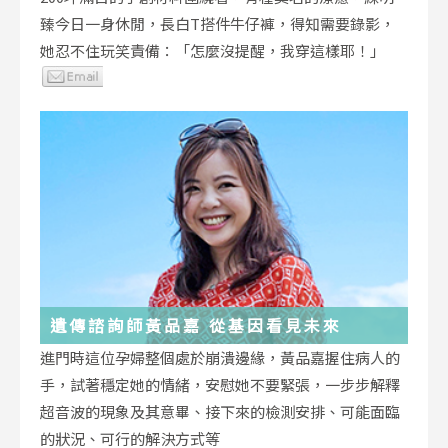
臻今日一身休閒，長白T搭件牛仔褲，得知需要錄影，
她忍不住玩笑責備：「怎麼沒提醒，我穿這樣耶！」
遺傳諮詢師黃品嘉 從基因看見未來
進門時這位孕婦整個處於崩潰邊緣，黃品嘉握住病人的
手，試著穩定她的情緒，安慰她不要緊張，一步步解釋
超音波的現象及其意畢、接下來的檢測安排、可能面臨
的狀況、可行的解決方式等