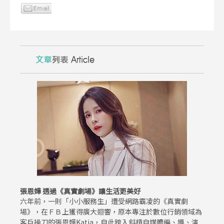
張恩嬅 透過《真實劇場》讓生活更美好
六年前，一則「小小服務生」遭受網路霸凌的《真實劇
場》，在ＦＢ上獲得廣大迴響，原本專注於數位行銷領域為
客戶操刀的張恩嬅Katia，自此跨入斜槓自媒體編、導、演