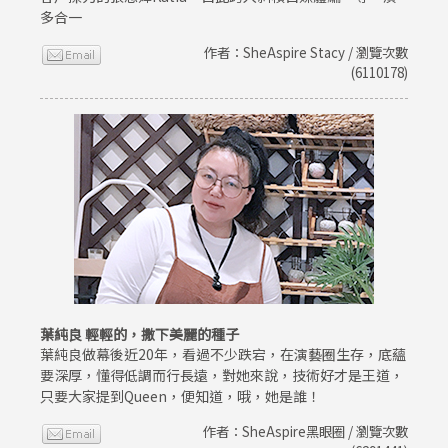
多合一
作者：SheAspire Stacy / 瀏覽次數
(6110178)
葉純良 輕輕的，撒下美麗的種子
葉純良做幕後近20年，看過不少跌宕，在演藝圈生存，底蘊
要深厚，懂得低調而行長遠，對她來說，技術好才是王道，
只要大家提到Queen，便知道，哦，她是誰！
作者：SheAspire黑眼圈 / 瀏覽次數