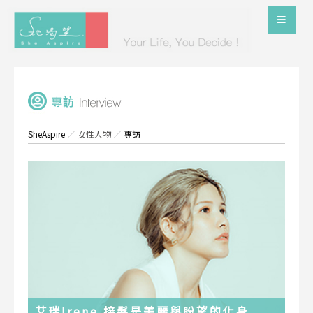
SheAspire
／
女性人物
／
專訪
艾瑞Irene 接髮是美麗與盼望的化身