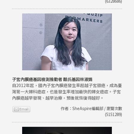
(6328686)
子宮內膜癌基因檢測推動者 酷氏基因林淑娟
自2012年起，國內子宮內膜癌發生率超越子宮頸癌，成為臺
灣第一大婦科癌症，也是發生率增加最快的婦女癌症。子宮
內膜癌越早發現、越早治療，預後就恢復得越好。
作者：SheAspire編輯部 / 瀏覽次數
(5151289)