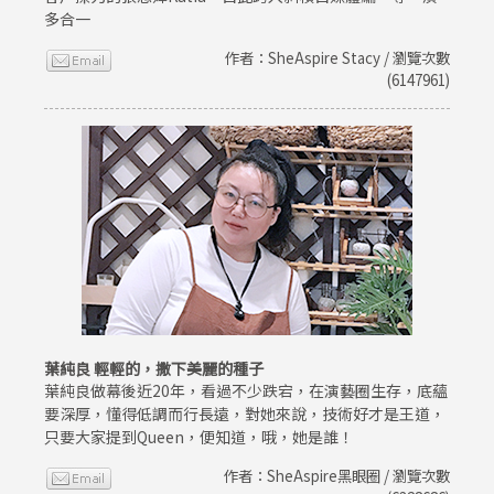
多合一
作者：SheAspire Stacy / 瀏覽次數
(6147961)
葉純良 輕輕的，撒下美麗的種子
葉純良做幕後近20年，看過不少跌宕，在演藝圈生存，底蘊
要深厚，懂得低調而行長遠，對她來說，技術好才是王道，
只要大家提到Queen，便知道，哦，她是誰！
作者：SheAspire黑眼圈 / 瀏覽次數