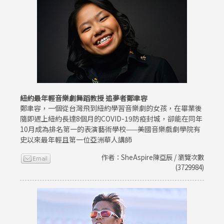
紐約最年輕音樂劇舞蹈教授 追夢者鄭聿容
鄭聿容，一個從台灣飛到紐約學習音樂劇的女孩，在畢業後
隨即遇上紐約長達8個月的COVID-19防疫封城，卻能在同年
10月成為排名第一的表演藝術學校——美國音樂戲劇學院有
史以來最年輕且第一位亞洲華人講師
作者：SheAspire陳亞辰 / 瀏覽次數
(3729984)