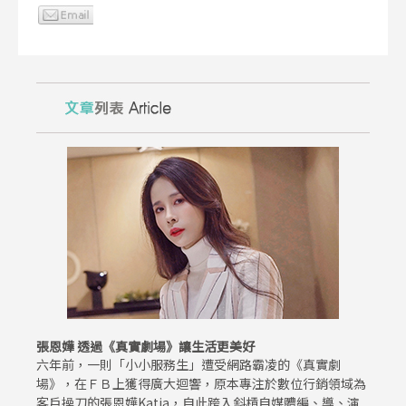
張恩嬅 透過《真實劇場》讓生活更美好
六年前，一則「小小服務生」遭受網路霸凌的《真實劇
場》，在ＦＢ上獲得廣大迴響，原本專注於數位行銷領域為
客戶操刀的張恩嬅Katia，自此跨入斜槓自媒體編、導、演