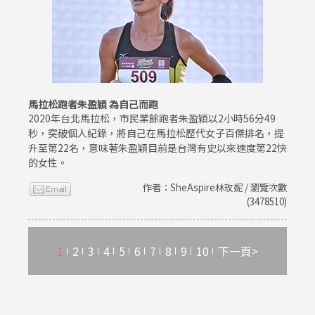
馬拉松跑者朱盈穎 為自己而跑
2020年台北馬拉松，市民業餘跑者朱盈穎以2小時56分49
秒，突破個人紀錄，將自己在馬拉松歷代女子百傑排名，提
升至第22名，意味著朱盈穎目前是台灣有史以來速度第22快
的女性。
作者：SheAspire林玫妮 / 瀏覽次數
(3478510)
1
2
3
4
5
6
7
8
9
10
下一頁>