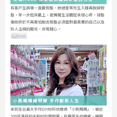
有客戶生病後一直戴假髮，她總是等先生入睡再脫掉假
髮，早一步起床戴上，遮掩著生活聽起來很心疼，接髮
後她終於不再害怕脫去假髮必須面對最真實的自己以及
別人注視的眼光，非常開心。
小熊媽媽練明臻 手作創新人生
來到全台最大手作DIY材料供應商「小熊媽媽」，被近
200坪滿目的手創材料圍繞著，有種莫名的療癒，練明