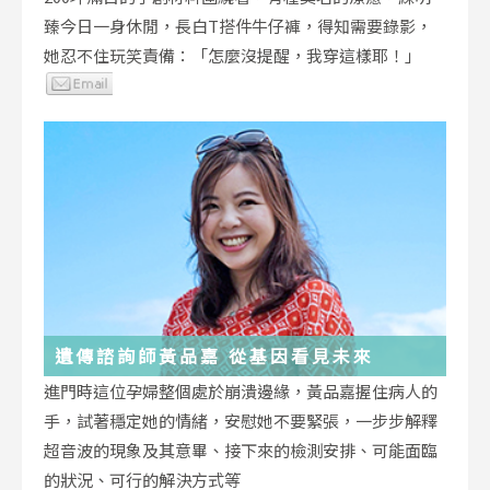
臻今日一身休閒，長白T搭件牛仔褲，得知需要錄影，
她忍不住玩笑責備：「怎麼沒提醒，我穿這樣耶！」
遺傳諮詢師黃品嘉 從基因看見未來
進門時這位孕婦整個處於崩潰邊緣，黃品嘉握住病人的
手，試著穩定她的情緒，安慰她不要緊張，一步步解釋
超音波的現象及其意畢、接下來的檢測安排、可能面臨
的狀況、可行的解決方式等