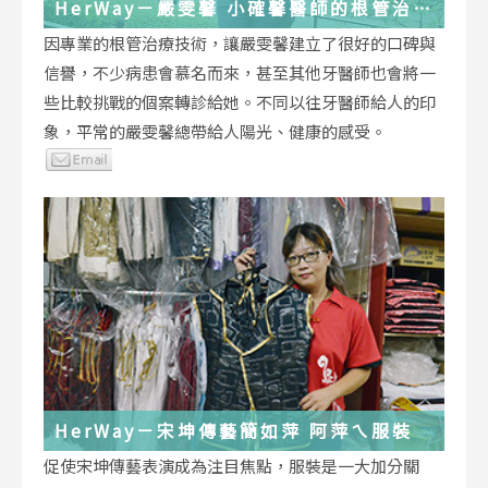
HerWay－嚴雯馨 小確馨醫師的根管治療
小確幸
因專業的根管治療技術，讓嚴雯馨建立了很好的口碑與
信譽，不少病患會慕名而來，甚至其他牙醫師也會將一
些比較挑戰的個案轉診給她。不同以往牙醫師給人的印
象，平常的嚴雯馨總帶給人陽光、健康的感受。
HerWay－宋坤傳藝簡如萍 阿萍ㄟ服裝
促使宋坤傳藝表演成為注目焦點，服裝是一大加分關