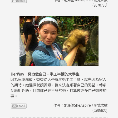
(2670730)
HerWay－努力做自己，半工半讀的大學生
因為家境緣故，香香從大學就開始半工半讀，起先因為家人
的期待，她選擇就讀資訊，後來決定順著自己的渴望，轉系
到應用外語，目前課已經不多的她，打算做更多自己想做的
事。
作者：她渴望SheAspire / 瀏覽次數
(2595622)