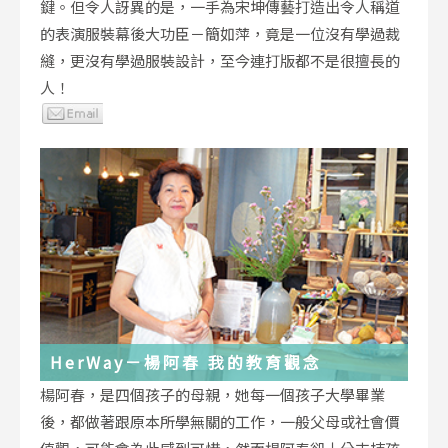
鍵。但令人訝異的是，一手為宋坤傳藝打造出令人稱道
的表演服裝幕後大功臣－簡如萍，竟是一位沒有學過裁
縫，更沒有學過服裝設計，至今連打版都不是很擅長的
人！
HerWay－楊阿春 我的教育觀念
楊阿春，是四個孩子的母親，她每一個孩子大學畢業
後，都做著跟原本所學無關的工作，一般父母或社會價