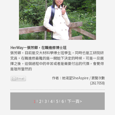
HerWay－張芳卿，在職進修博士班
張芳卿，目前是交大材料學博士班學生，同時也是工研院研
究員。在職進修最難的是一開始下決定的時候，可是一旦選
擇之後，這個過程中的辛苦或者是需要付出的代價，會覺得
是理所當然的
作者：她渴望SheAspire / 瀏覽次數
(2617058)
1
2
3
4
5
6
下一頁>