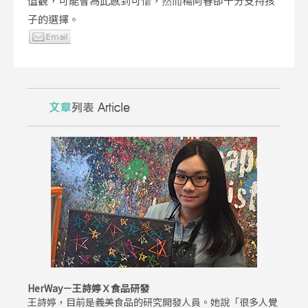
值觀，可能會為此感到可惜，然而楊阿春卻十分支持孩
子的選擇。
HerWay－王詩婷Ｘ食品研發
王詩婷，目前是義美食品的研究開發人員。她說「很多人覺