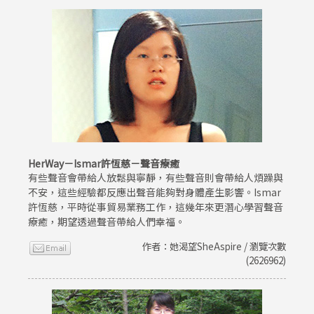
HerWay－Ismar許恆慈－聲音療癒
有些聲音會帶給人放鬆與寧靜，有些聲音則會帶給人煩躁與
不安，這些經驗都反應出聲音能夠對身體產生影響。Ismar
許恆慈，平時從事貿易業務工作，這幾年來更潛心學習聲音
療癒，期望透過聲音帶給人們幸福。
作者：她渴望SheAspire / 瀏覽次數
(2626962)