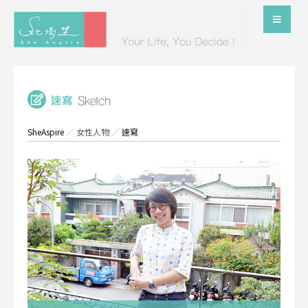
SheAspire
／
女性人物
／
速寫