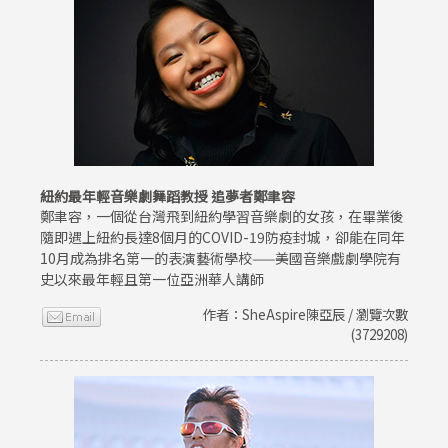
紐約最年輕音樂劇舞蹈教授 追夢者鄭聿容
鄭聿容，一個從台灣飛到紐約學習音樂劇的女孩，在畢業後
隨即遇上紐約長達8個月的COVID-19防疫封城，卻能在同年
10月成為排名第一的表演藝術學校——美國音樂戲劇學院有
史以來最年輕且第一位亞洲華人講師
作者：SheAspire陳亞辰 / 瀏覽次數
(3729208)