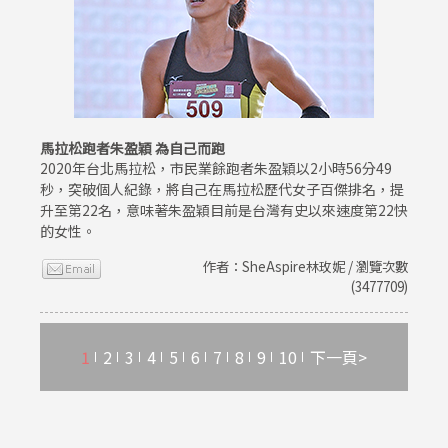
馬拉松跑者朱盈穎 為自己而跑
2020年台北馬拉松，市民業餘跑者朱盈穎以2小時56分49
秒，突破個人紀錄，將自己在馬拉松歷代女子百傑排名，提
升至第22名，意味著朱盈穎目前是台灣有史以來速度第22快
的女性。
作者：SheAspire林玫妮 / 瀏覽次數
(3477709)
1
2
3
4
5
6
7
8
9
10
下一頁>