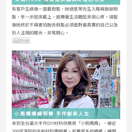
有客戶生病後一直戴假髮，她總是等先生入睡再脫掉假
髮，早一步起床戴上，遮掩著生活聽起來很心疼，接髮
後她終於不再害怕脫去假髮必須面對最真實的自己以及
別人注視的眼光，非常開心。
小熊媽媽練明臻 手作創新人生
來到全台最大手作DIY材料供應商「小熊媽媽」，被近
200坪滿目的手創材料圍繞著，有種莫名的療癒，練明