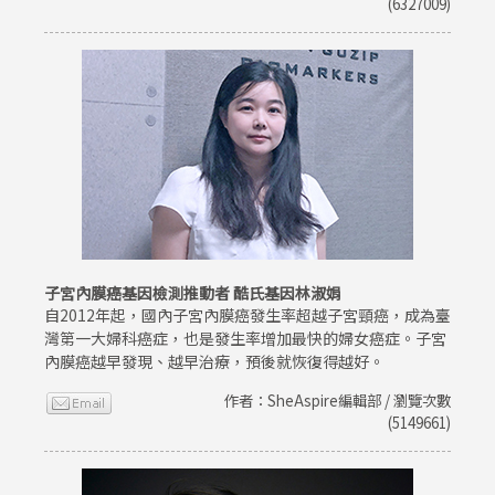
(6327009)
子宮內膜癌基因檢測推動者 酷氏基因林淑娟
自2012年起，國內子宮內膜癌發生率超越子宮頸癌，成為臺
灣第一大婦科癌症，也是發生率增加最快的婦女癌症。子宮
內膜癌越早發現、越早治療，預後就恢復得越好。
作者：SheAspire編輯部 / 瀏覽次數
(5149661)