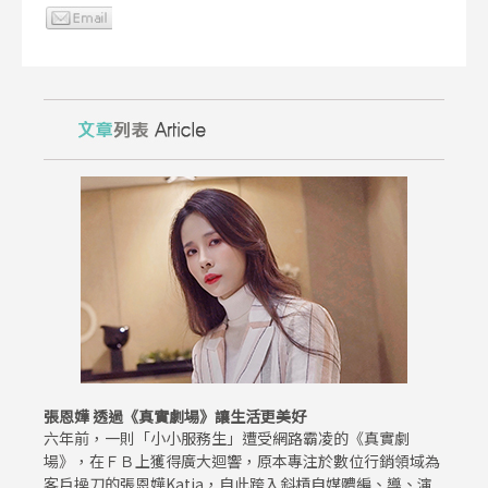
張恩嬅 透過《真實劇場》讓生活更美好
六年前，一則「小小服務生」遭受網路霸凌的《真實劇
場》，在ＦＢ上獲得廣大迴響，原本專注於數位行銷領域為
客戶操刀的張恩嬅Katia，自此跨入斜槓自媒體編、導、演