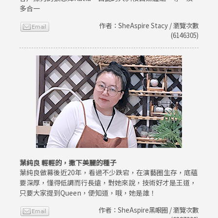
多合一
作者：SheAspire Stacy / 瀏覽次數
(6146305)
葉純良 輕輕的，撒下美麗的種子
葉純良做幕後近20年，看過不少跌宕，在演藝圈生存，底蘊
要深厚，懂得低調而行長遠，對她來說，技術好才是王道，
只要大家提到Queen，便知道，哦，她是誰！
作者：SheAspire黑眼圈 / 瀏覽次數