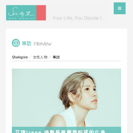
SheAspire
／
女性人物
／
專訪
艾瑞Irene 接髮是美麗與盼望的化身