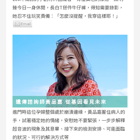
臻今日一身休閒，長白T搭件牛仔褲，得知需要錄影，
她忍不住玩笑責備：「怎麼沒提醒，我穿這樣耶！」
遺傳諮詢師黃品嘉 從基因看見未來
進門時這位孕婦整個處於崩潰邊緣，黃品嘉握住病人的
手，試著穩定她的情緒，安慰她不要緊張，一步步解釋
超音波的現象及其意畢、接下來的檢測安排、可能面臨
的狀況、可行的解決方式等