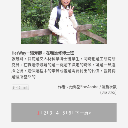
HerWay－張芳卿，在職進修博士班
張芳卿，目前是交大材料學博士班學生，同時也是工研院研
究員。在職進修最難的是一開始下決定的時候，可是一旦選
擇之後，這個過程中的辛苦或者是需要付出的代價，會覺得
是理所當然的
作者：她渴望SheAspire / 瀏覽次數
(2632085)
1
2
3
4
5
6
下一頁>