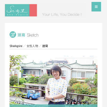
SheAspire
／
女性人物
／
速寫