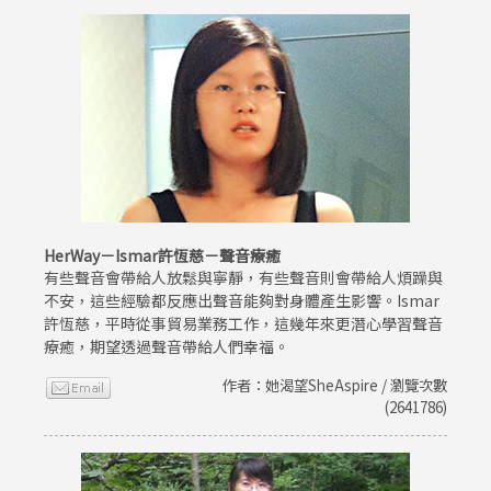
HerWay－Ismar許恆慈－聲音療癒
有些聲音會帶給人放鬆與寧靜，有些聲音則會帶給人煩躁與
不安，這些經驗都反應出聲音能夠對身體產生影響。Ismar
許恆慈，平時從事貿易業務工作，這幾年來更潛心學習聲音
療癒，期望透過聲音帶給人們幸福。
作者：她渴望SheAspire / 瀏覽次數
(2641786)