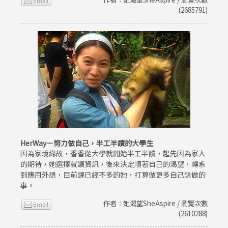
(2685791)
HerWay－努力做自己，半工半讀的大學生
因為家境緣故，香香從大學就開始半工半讀，起先因為家人
的期待，她選擇就讀資訊，後來決定順著自己的渴望，轉系
到應用外語，目前課已經不多的她，打算做更多自己想做的
事。
作者：她渴望SheAspire / 瀏覽次數
(2610288)