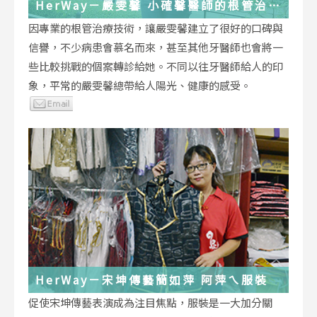
HerWay－嚴雯馨 小確馨醫師的根管治療
小確幸
因專業的根管治療技術，讓嚴雯馨建立了很好的口碑與
信譽，不少病患會慕名而來，甚至其他牙醫師也會將一
些比較挑戰的個案轉診給她。不同以往牙醫師給人的印
象，平常的嚴雯馨總帶給人陽光、健康的感受。
HerWay－宋坤傳藝簡如萍 阿萍ㄟ服裝
促使宋坤傳藝表演成為注目焦點，服裝是一大加分關