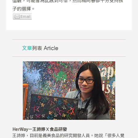
值觀，可能會為此感到可惜，然而楊阿春卻十分支持孩
子的選擇。
HerWay－王詩婷Ｘ食品研發
王詩婷，目前是義美食品的研究開發人員。她說「很多人覺