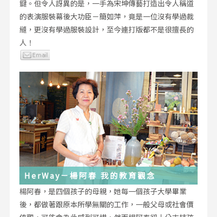
鍵。但令人訝異的是，一手為宋坤傳藝打造出令人稱道
的表演服裝幕後大功臣－簡如萍，竟是一位沒有學過裁
縫，更沒有學過服裝設計，至今連打版都不是很擅長的
人！
HerWay－楊阿春 我的教育觀念
楊阿春，是四個孩子的母親，她每一個孩子大學畢業
後，都做著跟原本所學無關的工作，一般父母或社會價