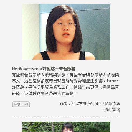
HerWay－Ismar許恆慈－聲音療癒
有些聲音會帶給人放鬆與寧靜，有些聲音則會帶給人煩躁與
不安，這些經驗都反應出聲音能夠對身體產生影響。Ismar
許恆慈，平時從事貿易業務工作，這幾年來更潛心學習聲音
療癒，期望透過聲音帶給人們幸福。
作者：她渴望SheAspire / 瀏覽次數
(2617012)