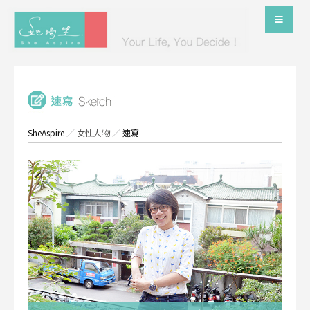
SheAspire
／
女性人物
／
速寫