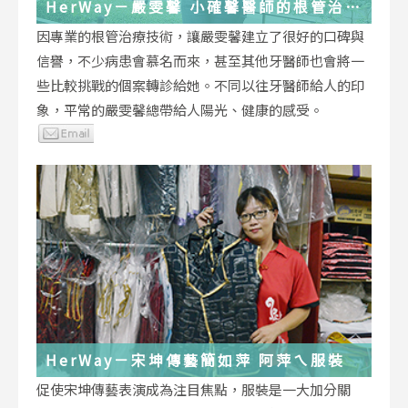
HerWay－嚴雯馨 小確馨醫師的根管治療
小確幸
因專業的根管治療技術，讓嚴雯馨建立了很好的口碑與
信譽，不少病患會慕名而來，甚至其他牙醫師也會將一
些比較挑戰的個案轉診給她。不同以往牙醫師給人的印
象，平常的嚴雯馨總帶給人陽光、健康的感受。
HerWay－宋坤傳藝簡如萍 阿萍ㄟ服裝
促使宋坤傳藝表演成為注目焦點，服裝是一大加分關