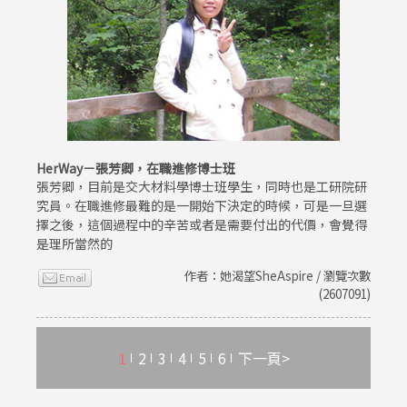
HerWay－張芳卿，在職進修博士班
張芳卿，目前是交大材料學博士班學生，同時也是工研院研
究員。在職進修最難的是一開始下決定的時候，可是一旦選
擇之後，這個過程中的辛苦或者是需要付出的代價，會覺得
是理所當然的
作者：她渴望SheAspire / 瀏覽次數
(2607091)
1
2
3
4
5
6
下一頁>