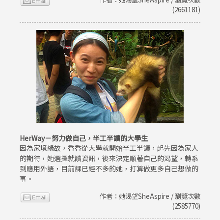
(2661181)
HerWay－努力做自己，半工半讀的大學生
因為家境緣故，香香從大學就開始半工半讀，起先因為家人
的期待，她選擇就讀資訊，後來決定順著自己的渴望，轉系
到應用外語，目前課已經不多的她，打算做更多自己想做的
事。
作者：她渴望SheAspire / 瀏覽次數
(2585770)