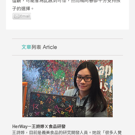
值觀，可能會為此感到可惜，然而楊阿春卻十分支持孩
子的選擇。
HerWay－王詩婷Ｘ食品研發
王詩婷，目前是義美食品的研究開發人員。她說「很多人覺