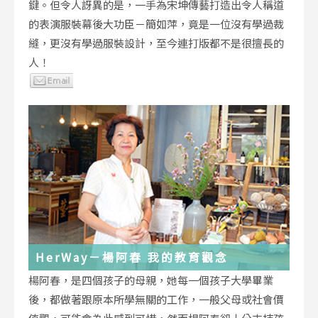
鍵。但令人訝異的是，一手為宋坤傳藝打造出令人稱道
的表演服裝幕後大功臣－簡如萍，竟是一位沒有學過裁
縫，更沒有學過服裝設計，至今連打版都不是很擅長的
人！
HerWay－楊阿春 我的教育觀念
楊阿春，是四個孩子的母親，她每一個孩子大學畢業
後，都做著跟原本所學無關的工作，一般父母或社會價