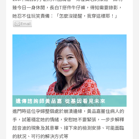
臻今日一身休閒，長白T搭件牛仔褲，得知需要錄影，
她忍不住玩笑責備：「怎麼沒提醒，我穿這樣耶！」
遺傳諮詢師黃品嘉 從基因看見未來
進門時這位孕婦整個處於崩潰邊緣，黃品嘉握住病人的
手，試著穩定她的情緒，安慰她不要緊張，一步步解釋
超音波的現象及其意畢、接下來的檢測安排、可能面臨
的狀況、可行的解決方式等