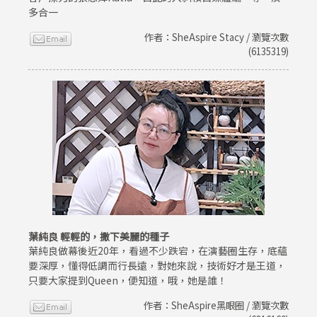
多合一
作者：SheAspire Stacy / 瀏覽次數
(6135319)
葉純良 輕輕的，撒下美麗的種子
葉純良做幕後近20年，看過不少跌宕，在演藝圈生存，底蘊
要深厚，懂得低調而行長遠，對她來說，技術好才是王道，
只要大家提到Queen，便知道，哦，她是誰！
作者：SheAspire黑眼圈 / 瀏覽次數