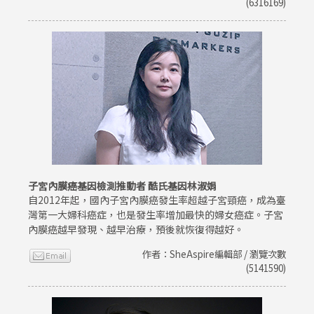
(6316169)
子宮內膜癌基因檢測推動者 酷氏基因林淑娟
自2012年起，國內子宮內膜癌發生率超越子宮頸癌，成為臺
灣第一大婦科癌症，也是發生率增加最快的婦女癌症。子宮
內膜癌越早發現、越早治療，預後就恢復得越好。
作者：SheAspire編輯部 / 瀏覽次數
(5141590)