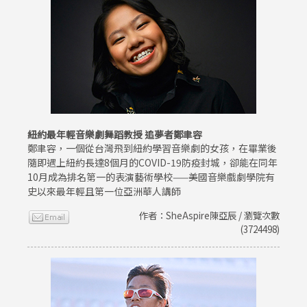
紐約最年輕音樂劇舞蹈教授 追夢者鄭聿容
鄭聿容，一個從台灣飛到紐約學習音樂劇的女孩，在畢業後
隨即遇上紐約長達8個月的COVID-19防疫封城，卻能在同年
10月成為排名第一的表演藝術學校——美國音樂戲劇學院有
史以來最年輕且第一位亞洲華人講師
作者：SheAspire陳亞辰 / 瀏覽次數
(3724498)