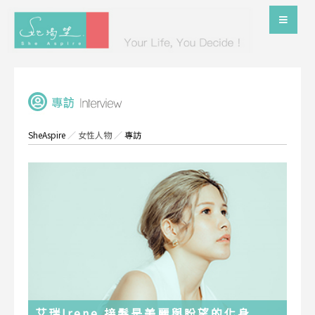
SheAspire
／
女性人物
／
專訪
艾瑞Irene 接髮是美麗與盼望的化身