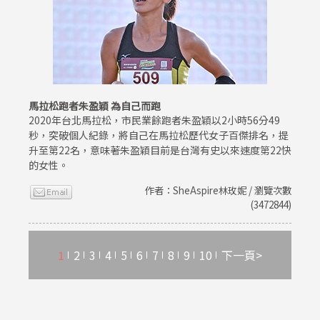
馬拉松跑者朱盈穎 為自己而跑
2020年台北馬拉松，市民業餘跑者朱盈穎以2小時56分49
秒，突破個人紀錄，將自己在馬拉松歷代女子百傑排名，提
升至第22名，意味著朱盈穎目前是台灣有史以來速度第22快
的女性。
作者：SheAspire林玫妮 / 瀏覽次數
(3472844)
1
2
3
4
5
6
7
8
9
10
下一頁>