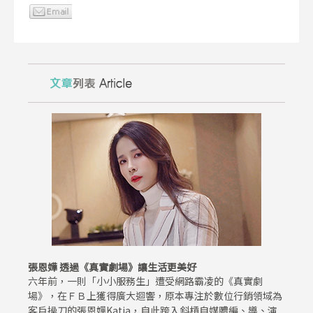
張恩嬅 透過《真實劇場》讓生活更美好
六年前，一則「小小服務生」遭受網路霸凌的《真實劇
場》，在ＦＢ上獲得廣大迴響，原本專注於數位行銷領域為
客戶操刀的張恩嬅Katia，自此跨入斜槓自媒體編、導、演