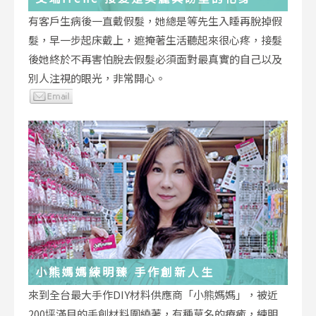
有客戶生病後一直戴假髮，她總是等先生入睡再脫掉假
髮，早一步起床戴上，遮掩著生活聽起來很心疼，接髮
後她終於不再害怕脫去假髮必須面對最真實的自己以及
別人注視的眼光，非常開心。
小熊媽媽練明臻 手作創新人生
來到全台最大手作DIY材料供應商「小熊媽媽」，被近
200坪滿目的手創材料圍繞著，有種莫名的療癒，練明