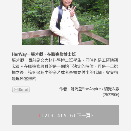
HerWay－張芳卿，在職進修博士班
張芳卿，目前是交大材料學博士班學生，同時也是工研院研
究員。在職進修最難的是一開始下決定的時候，可是一旦選
擇之後，這個過程中的辛苦或者是需要付出的代價，會覺得
是理所當然的
作者：她渴望SheAspire / 瀏覽次數
(2622906)
1
2
3
4
5
6
下一頁>