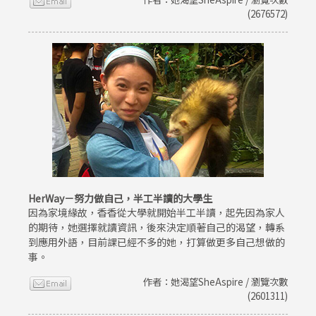
(2676572)
HerWay－努力做自己，半工半讀的大學生
因為家境緣故，香香從大學就開始半工半讀，起先因為家人
的期待，她選擇就讀資訊，後來決定順著自己的渴望，轉系
到應用外語，目前課已經不多的她，打算做更多自己想做的
事。
作者：她渴望SheAspire / 瀏覽次數
(2601311)