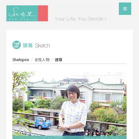
SheAspire
／
女性人物
／
速寫