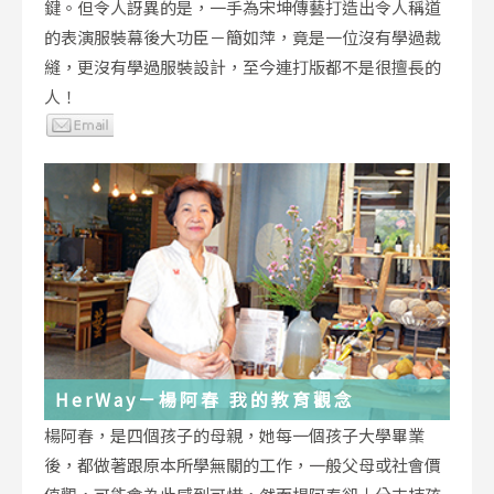
鍵。但令人訝異的是，一手為宋坤傳藝打造出令人稱道
的表演服裝幕後大功臣－簡如萍，竟是一位沒有學過裁
縫，更沒有學過服裝設計，至今連打版都不是很擅長的
人！
HerWay－楊阿春 我的教育觀念
楊阿春，是四個孩子的母親，她每一個孩子大學畢業
後，都做著跟原本所學無關的工作，一般父母或社會價