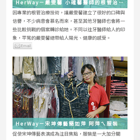
HerWay－嚴雯馨 小確馨醫師的根管治療
小確幸
因專業的根管治療技術，讓嚴雯馨建立了很好的口碑與
信譽，不少病患會慕名而來，甚至其他牙醫師也會將一
些比較挑戰的個案轉診給她。不同以往牙醫師給人的印
象，平常的嚴雯馨總帶給人陽光、健康的感受。
HerWay－宋坤傳藝簡如萍 阿萍ㄟ服裝
促使宋坤傳藝表演成為注目焦點，服裝是一大加分關