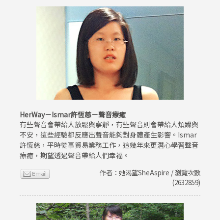
HerWay－Ismar許恆慈－聲音療癒
有些聲音會帶給人放鬆與寧靜，有些聲音則會帶給人煩躁與
不安，這些經驗都反應出聲音能夠對身體產生影響。Ismar
許恆慈，平時從事貿易業務工作，這幾年來更潛心學習聲音
療癒，期望透過聲音帶給人們幸福。
作者：她渴望SheAspire / 瀏覽次數
(2632859)