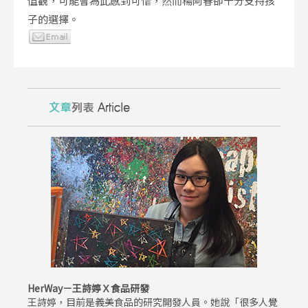
值觀，可能會為此感到可惜，然而楊阿春卻十分支持孩
子的選擇。
HerWay－王詩婷Ｘ食品研發
王詩婷，目前是義美食品的研究開發人員。她說「很多人覺