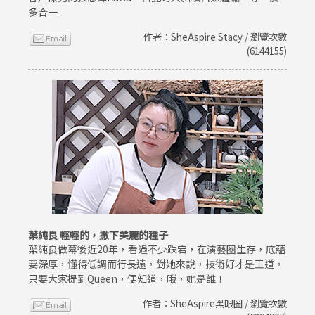
多合一
作者：SheAspire Stacy / 瀏覽次數
(6144155)
葉純良 輕輕的，撒下美麗的種子
葉純良做幕後近20年，看過不少跌宕，在演藝圈生存，底蘊
要深厚，懂得低調而行長遠，對她來說，技術好才是王道，
只要大家提到Queen，便知道，哦，她是誰！
作者：SheAspire黑眼圈 / 瀏覽次數