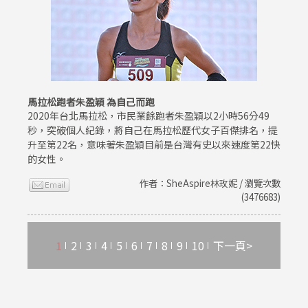
馬拉松跑者朱盈穎 為自己而跑
2020年台北馬拉松，市民業餘跑者朱盈穎以2小時56分49
秒，突破個人紀錄，將自己在馬拉松歷代女子百傑排名，提
升至第22名，意味著朱盈穎目前是台灣有史以來速度第22快
的女性。
作者：SheAspire林玫妮 / 瀏覽次數
(3476683)
1
2
3
4
5
6
7
8
9
10
下一頁>