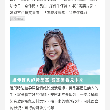
臻今日一身休閒，長白T搭件牛仔褲，得知需要錄影，
她忍不住玩笑責備：「怎麼沒提醒，我穿這樣耶！」
遺傳諮詢師黃品嘉 從基因看見未來
進門時這位孕婦整個處於崩潰邊緣，黃品嘉握住病人的
手，試著穩定她的情緒，安慰她不要緊張，一步步解釋
超音波的現象及其意畢、接下來的檢測安排、可能面臨
的狀況、可行的解決方式等