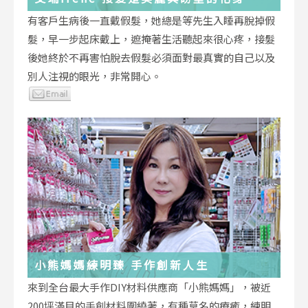
有客戶生病後一直戴假髮，她總是等先生入睡再脫掉假
髮，早一步起床戴上，遮掩著生活聽起來很心疼，接髮
後她終於不再害怕脫去假髮必須面對最真實的自己以及
別人注視的眼光，非常開心。
小熊媽媽練明臻 手作創新人生
來到全台最大手作DIY材料供應商「小熊媽媽」，被近
200坪滿目的手創材料圍繞著，有種莫名的療癒，練明