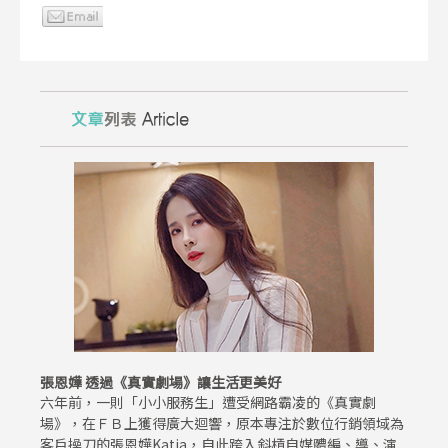
張恩嬅 透過《真實劇場》讓生活更美好
六年前，一則「小小服務生」遭受網路霸凌的《真實劇
場》，在ＦＢ上獲得廣大迴響，原本專注於數位行銷領域為
客戶操刀的張恩嬅Katia，自此跨入斜槓自媒體編、導、演