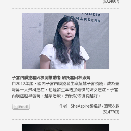
(6324807)
子宮內膜癌基因檢測推動者 酷氏基因林淑娟
自2012年起，國內子宮內膜癌發生率超越子宮頸癌，成為臺
灣第一大婦科癌症，也是發生率增加最快的婦女癌症。子宮
內膜癌越早發現、越早治療，預後就恢復得越好。
作者：SheAspire編輯部 / 瀏覽次數
(5147703)