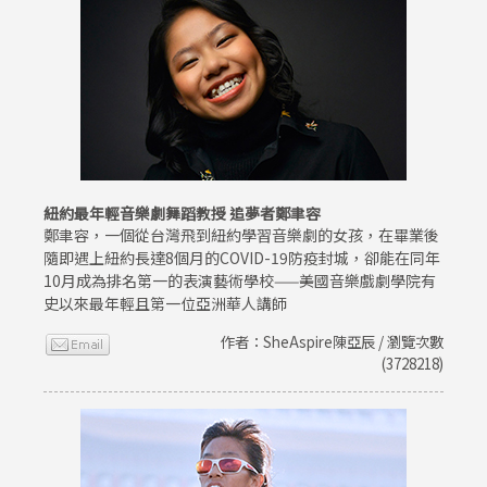
紐約最年輕音樂劇舞蹈教授 追夢者鄭聿容
鄭聿容，一個從台灣飛到紐約學習音樂劇的女孩，在畢業後
隨即遇上紐約長達8個月的COVID-19防疫封城，卻能在同年
10月成為排名第一的表演藝術學校——美國音樂戲劇學院有
史以來最年輕且第一位亞洲華人講師
作者：SheAspire陳亞辰 / 瀏覽次數
(3728218)