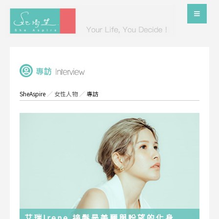
SheAspire
／
女性人物
／
專訪
艾瑞Irene 接髮是美麗與盼望的化身