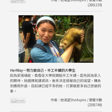
(2661159)
HerWay－努力做自己，半工半讀的大學生
因為家境緣故，香香從大學就開始半工半讀，起先因為家人
的期待，她選擇就讀資訊，後來決定順著自己的渴望，轉系
到應用外語，目前課已經不多的她，打算做更多自己想做的
事。
作者：她渴望SheAspire / 瀏覽次數
(2585749)