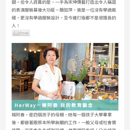
鍵。但令人訝異的是，一手為宋坤傳藝打造出令人稱道
的表演服裝幕後大功臣－簡如萍，竟是一位沒有學過裁
縫，更沒有學過服裝設計，至今連打版都不是很擅長的
人！
HerWay－楊阿春 我的教育觀念
楊阿春，是四個孩子的母親，她每一個孩子大學畢業
後，都做著跟原本所學無關的工作，一般父母或社會價