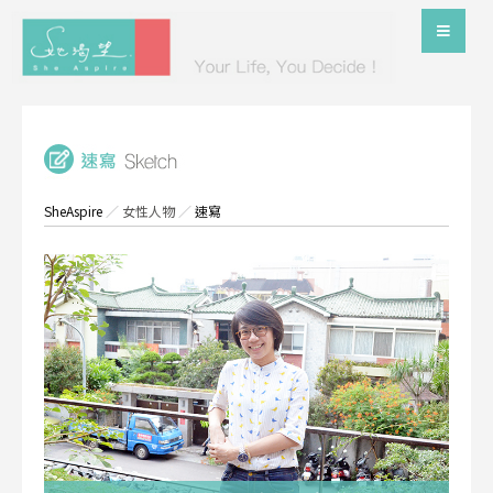
SheAspire
／
女性人物
／
速寫