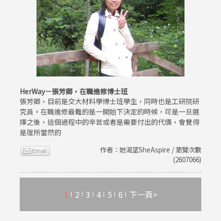
HerWay－張芳卿，在職進修博士班
張芳卿，目前是交大材料學博士班學生，同時也是工研院研
究員。在職進修最難的是一開始下決定的時候，可是一旦選
擇之後，這個過程中的辛苦或者是需要付出的代價，會覺得
是理所當然的
作者：她渴望SheAspire / 瀏覽次數
(2607066)
1
2
3
4
5
6
下一頁>