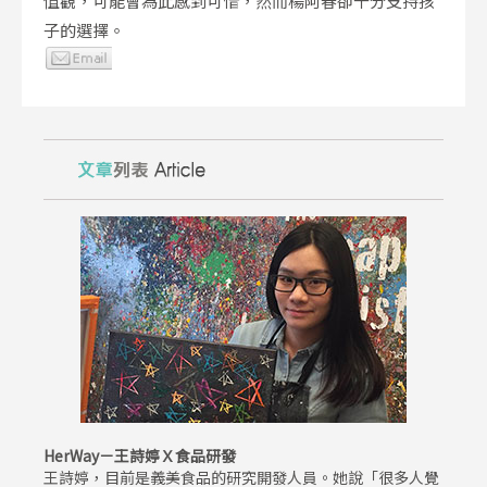
值觀，可能會為此感到可惜，然而楊阿春卻十分支持孩
子的選擇。
HerWay－王詩婷Ｘ食品研發
王詩婷，目前是義美食品的研究開發人員。她說「很多人覺