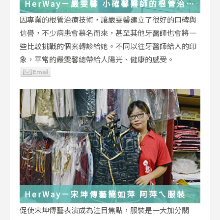
HerWay－嚴雯馨 小確馨醫師的根管治療
小確幸
因專業的根管治療技術，讓嚴雯馨建立了很好的口碑與
信譽，不少病患會慕名而來，甚至其他牙醫師也會將一
些比較挑戰的個案轉診給她。不同以往牙醫師給人的印
象，平常的嚴雯馨總帶給人陽光、健康的感受。
HerWay－宋坤傳藝簡如萍 阿萍ㄟ服裝
促使宋坤傳藝表演成為注目焦點，服裝是一大加分關