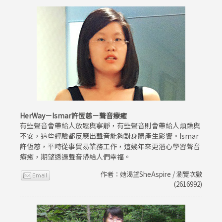
HerWay－Ismar許恆慈－聲音療癒
有些聲音會帶給人放鬆與寧靜，有些聲音則會帶給人煩躁與
不安，這些經驗都反應出聲音能夠對身體產生影響。Ismar
許恆慈，平時從事貿易業務工作，這幾年來更潛心學習聲音
療癒，期望透過聲音帶給人們幸福。
作者：她渴望SheAspire / 瀏覽次數
(2616992)