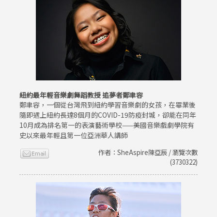
紐約最年輕音樂劇舞蹈教授 追夢者鄭聿容
鄭聿容，一個從台灣飛到紐約學習音樂劇的女孩，在畢業後
隨即遇上紐約長達8個月的COVID-19防疫封城，卻能在同年
10月成為排名第一的表演藝術學校——美國音樂戲劇學院有
史以來最年輕且第一位亞洲華人講師
作者：SheAspire陳亞辰 / 瀏覽次數
(3730322)