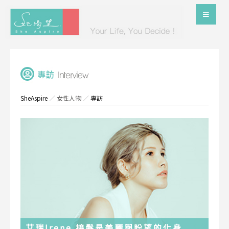
SheAspire
／
女性人物
／
專訪
艾瑞Irene 接髮是美麗與盼望的化身