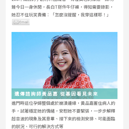
臻今日一身休閒，長白T搭件牛仔褲，得知需要錄影，
她忍不住玩笑責備：「怎麼沒提醒，我穿這樣耶！」
遺傳諮詢師黃品嘉 從基因看見未來
進門時這位孕婦整個處於崩潰邊緣，黃品嘉握住病人的
手，試著穩定她的情緒，安慰她不要緊張，一步步解釋
超音波的現象及其意畢、接下來的檢測安排、可能面臨
的狀況、可行的解決方式等