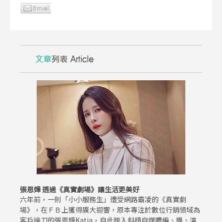
張恩嬅 透過《真實劇場》讓生活更美好
六年前，一則「小小服務生」遭受網路霸凌的《真實劇
場》，在ＦＢ上獲得廣大迴響，原本專注於數位行銷領域為
客戶操刀的張恩嬅Katia，自此跨入斜槓自媒體編、導、演