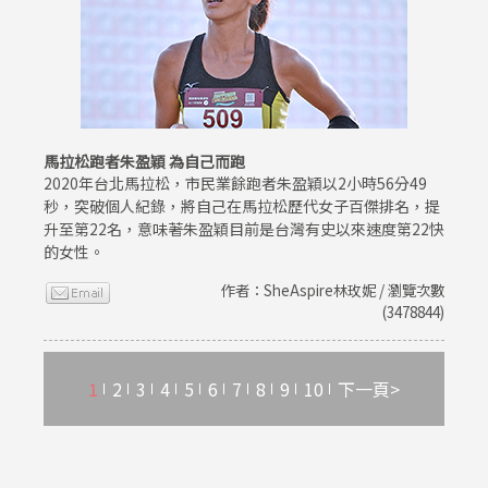
馬拉松跑者朱盈穎 為自己而跑
2020年台北馬拉松，市民業餘跑者朱盈穎以2小時56分49
秒，突破個人紀錄，將自己在馬拉松歷代女子百傑排名，提
升至第22名，意味著朱盈穎目前是台灣有史以來速度第22快
的女性。
作者：SheAspire林玫妮 / 瀏覽次數
(3478844)
1
2
3
4
5
6
7
8
9
10
下一頁>