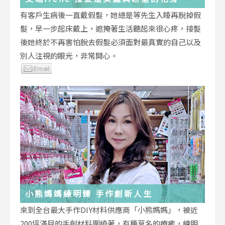
有客戶生病後一直戴假髮，她總是等先生入睡再脫掉假
髮，早一步起床戴上，遮掩著生活聽起來很心疼，接髮
後她終於不再害怕脫去假髮必須面對最真實的自己以及
別人注視的眼光，非常開心。
小熊媽媽練明臻 手作創新人生
來到全台最大手作DIY材料供應商「小熊媽媽」，被近
200坪滿目的手創材料圍繞著，有種莫名的療癒，練明