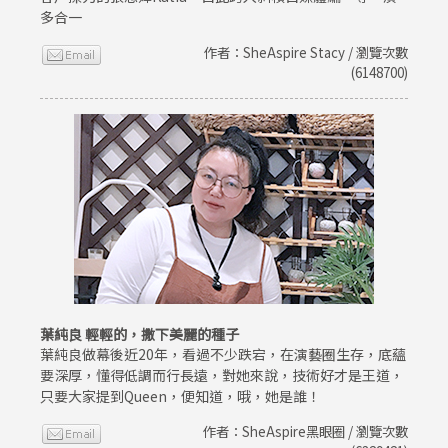
多合一
作者：SheAspire Stacy / 瀏覽次數
(6148700)
葉純良 輕輕的，撒下美麗的種子
葉純良做幕後近20年，看過不少跌宕，在演藝圈生存，底蘊
要深厚，懂得低調而行長遠，對她來說，技術好才是王道，
只要大家提到Queen，便知道，哦，她是誰！
作者：SheAspire黑眼圈 / 瀏覽次數