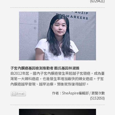
(6329421)
子宮內膜癌基因檢測推動者 酷氏基因林淑娟
自2012年起，國內子宮內膜癌發生率超越子宮頸癌，成為臺
灣第一大婦科癌症，也是發生率增加最快的婦女癌症。子宮
內膜癌越早發現、越早治療，預後就恢復得越好。
作者：SheAspire編輯部 / 瀏覽次數
(5152050)