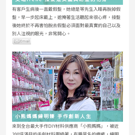
有客戶生病後一直戴假髮，她總是等先生入睡再脫掉假
髮，早一步起床戴上，遮掩著生活聽起來很心疼，接髮
後她終於不再害怕脫去假髮必須面對最真實的自己以及
別人注視的眼光，非常開心。
小熊媽媽練明臻 手作創新人生
來到全台最大手作DIY材料供應商「小熊媽媽」，被近
200坪滿目的手創材料圍繞著，有種莫名的療癒，練明