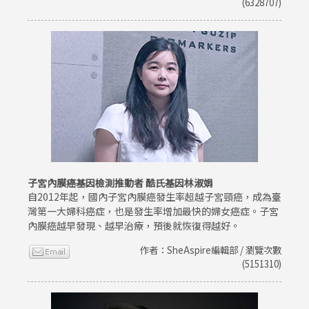
(6328707)
子宮內膜癌基因檢測推動者 酷氏基因林淑娟
自2012年起，國內子宮內膜癌發生率超越子宮頸癌，成為臺
灣第一大婦科癌症，也是發生率增加最快的婦女癌症。子宮
內膜癌越早發現、越早治療，預後就恢復得越好。
作者：SheAspire編輯部 / 瀏覽次數
(5151310)