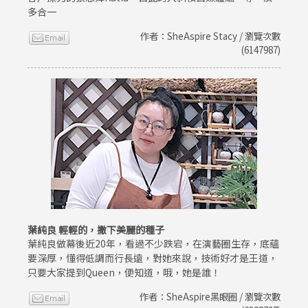
多合一
作者：SheAspire Stacy / 瀏覽次數
(6147987)
葉純良 輕輕的，撒下美麗的種子
葉純良做幕後近20年，看過不少跌宕，在演藝圈生存，底蘊
要深厚，懂得低調而行長遠，對她來說，技術好才是王道，
只要大家提到Queen，便知道，哦，她是誰！
作者：SheAspire黑眼圈 / 瀏覽次數