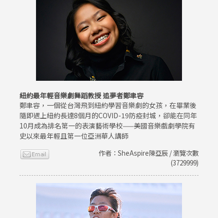
紐約最年輕音樂劇舞蹈教授 追夢者鄭聿容
鄭聿容，一個從台灣飛到紐約學習音樂劇的女孩，在畢業後
隨即遇上紐約長達8個月的COVID-19防疫封城，卻能在同年
10月成為排名第一的表演藝術學校——美國音樂戲劇學院有
史以來最年輕且第一位亞洲華人講師
作者：SheAspire陳亞辰 / 瀏覽次數
(3729999)