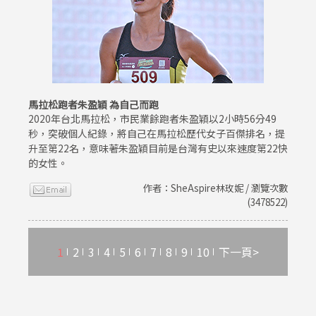
馬拉松跑者朱盈穎 為自己而跑
2020年台北馬拉松，市民業餘跑者朱盈穎以2小時56分49
秒，突破個人紀錄，將自己在馬拉松歷代女子百傑排名，提
升至第22名，意味著朱盈穎目前是台灣有史以來速度第22快
的女性。
作者：SheAspire林玫妮 / 瀏覽次數
(3478522)
1
2
3
4
5
6
7
8
9
10
下一頁>