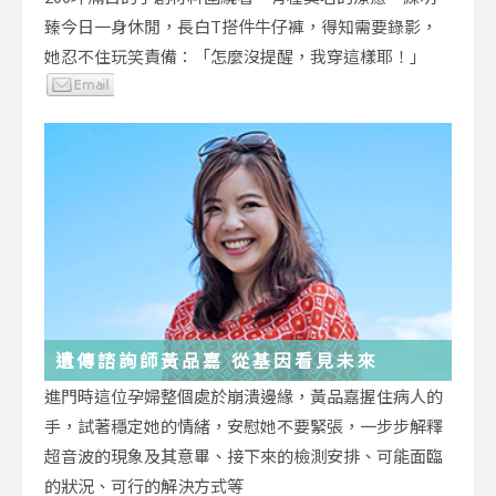
臻今日一身休閒，長白T搭件牛仔褲，得知需要錄影，
她忍不住玩笑責備：「怎麼沒提醒，我穿這樣耶！」
遺傳諮詢師黃品嘉 從基因看見未來
進門時這位孕婦整個處於崩潰邊緣，黃品嘉握住病人的
手，試著穩定她的情緒，安慰她不要緊張，一步步解釋
超音波的現象及其意畢、接下來的檢測安排、可能面臨
的狀況、可行的解決方式等