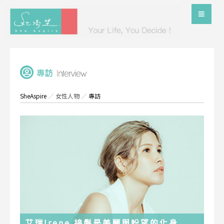
SheAspire
／
女性人物
／
專訪
艾瑞Irene 接髮是美麗與盼望的化身