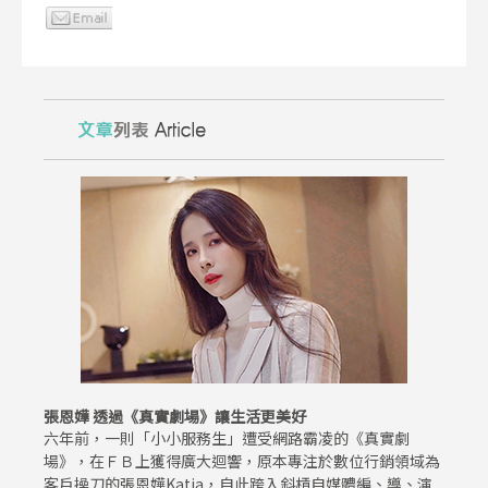
張恩嬅 透過《真實劇場》讓生活更美好
六年前，一則「小小服務生」遭受網路霸凌的《真實劇
場》，在ＦＢ上獲得廣大迴響，原本專注於數位行銷領域為
客戶操刀的張恩嬅Katia，自此跨入斜槓自媒體編、導、演