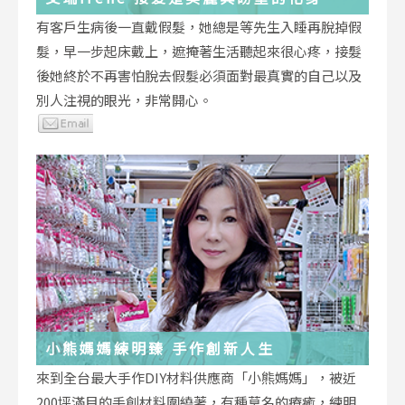
有客戶生病後一直戴假髮，她總是等先生入睡再脫掉假
髮，早一步起床戴上，遮掩著生活聽起來很心疼，接髮
後她終於不再害怕脫去假髮必須面對最真實的自己以及
別人注視的眼光，非常開心。
小熊媽媽練明臻 手作創新人生
來到全台最大手作DIY材料供應商「小熊媽媽」，被近
200坪滿目的手創材料圍繞著，有種莫名的療癒，練明