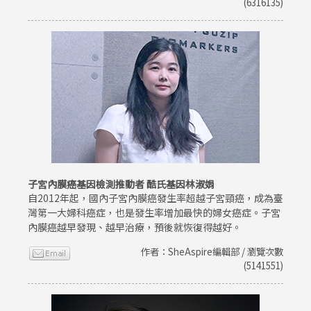
(6316135)
子宮內膜癌基因檢測推動者 酷氏基因林淑娟
自2012年起，國內子宮內膜癌發生率超越子宮頸癌，成為臺
灣第一大婦科癌症，也是發生率增加最快的婦女癌症。子宮
內膜癌越早發現、越早治療，預後就恢復得越好。
作者：SheAspire編輯部 / 瀏覽次數
(5141551)