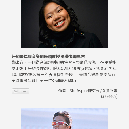
紐約最年輕音樂劇舞蹈教授 追夢者鄭聿容
鄭聿容，一個從台灣飛到紐約學習音樂劇的女孩，在畢業後
隨即遇上紐約長達8個月的COVID-19防疫封城，卻能在同年
10月成為排名第一的表演藝術學校——美國音樂戲劇學院有
史以來最年輕且第一位亞洲華人講師
作者：SheAspire陳亞辰 / 瀏覽次數
(3724468)