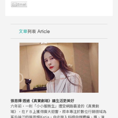
張恩嬅 透過《真實劇場》讓生活更美好
六年前，一則「小小服務生」遭受網路霸凌的《真實劇
場》，在ＦＢ上獲得廣大迴響，原本專注於數位行銷領域為
客戶操刀的張恩嬅Katia，自此跨入斜槓自媒體編、導、演