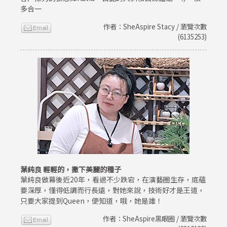
多合一
作者：SheAspire Stacy / 瀏覽次數
(6135253)
葉純良 輕輕的，撒下美麗的種子
葉純良做幕後近20年，看過不少跌宕，在演藝圈生存，底蘊
要深厚，懂得低調而行長遠，對她來說，技術好才是王道，
只要大家提到Queen，便知道，哦，她是誰！
作者：SheAspire黑眼圈 / 瀏覽次數