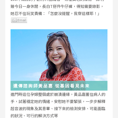
臻今日一身休閒，長白T搭件牛仔褲，得知需要錄影，
她忍不住玩笑責備：「怎麼沒提醒，我穿這樣耶！」
遺傳諮詢師黃品嘉 從基因看見未來
進門時這位孕婦整個處於崩潰邊緣，黃品嘉握住病人的
手，試著穩定她的情緒，安慰她不要緊張，一步步解釋
超音波的現象及其意畢、接下來的檢測安排、可能面臨
的狀況、可行的解決方式等