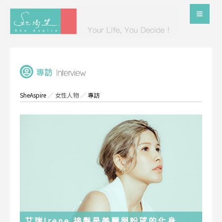
SheAspire
／
女性人物
／
專訪
艾瑞Irene 接髮是美麗與盼望的化身