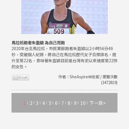
馬拉松跑者朱盈穎 為自己而跑
2020年台北馬拉松，市民業餘跑者朱盈穎以2小時56分49
秒，突破個人紀錄，將自己在馬拉松歷代女子百傑排名，提
升至第22名，意味著朱盈穎目前是台灣有史以來速度第22快
的女性。
作者：SheAspire林玫妮 / 瀏覽次數
(3472819)
1
2
3
4
5
6
7
8
9
10
下一頁>