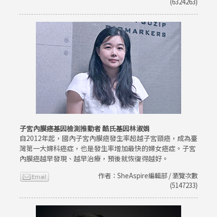
(6324263)
子宮內膜癌基因檢測推動者 酷氏基因林淑娟
自2012年起，國內子宮內膜癌發生率超越子宮頸癌，成為臺
灣第一大婦科癌症，也是發生率增加最快的婦女癌症。子宮
內膜癌越早發現、越早治療，預後就恢復得越好。
作者：SheAspire編輯部 / 瀏覽次數
(5147233)