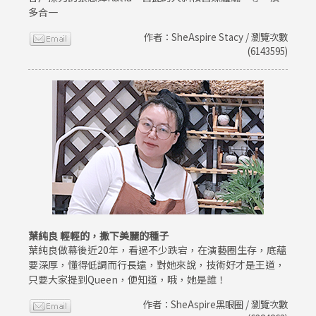
多合一
作者：SheAspire Stacy / 瀏覽次數
(6143595)
葉純良 輕輕的，撒下美麗的種子
葉純良做幕後近20年，看過不少跌宕，在演藝圈生存，底蘊
要深厚，懂得低調而行長遠，對她來說，技術好才是王道，
只要大家提到Queen，便知道，哦，她是誰！
作者：SheAspire黑眼圈 / 瀏覽次數