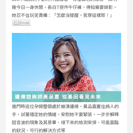
臻今日一身休閒，長白T搭件牛仔褲，得知需要錄影，
她忍不住玩笑責備：「怎麼沒提醒，我穿這樣耶！」
遺傳諮詢師黃品嘉 從基因看見未來
進門時這位孕婦整個處於崩潰邊緣，黃品嘉握住病人的
手，試著穩定她的情緒，安慰她不要緊張，一步步解釋
超音波的現象及其意畢、接下來的檢測安排、可能面臨
的狀況、可行的解決方式等