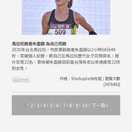
馬拉松跑者朱盈穎 為自己而跑
2020年台北馬拉松，市民業餘跑者朱盈穎以2小時56分49
秒，突破個人紀錄，將自己在馬拉松歷代女子百傑排名，提
升至第22名，意味著朱盈穎目前是台灣有史以來速度第22快
的女性。
作者：SheAspire林玫妮 / 瀏覽次數
(3476492)
1
2
3
4
5
6
7
8
9
10
下一頁>