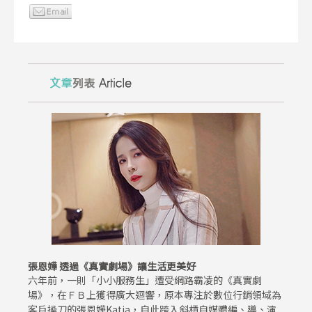
張恩嬅 透過《真實劇場》讓生活更美好
六年前，一則「小小服務生」遭受網路霸凌的《真實劇
場》，在ＦＢ上獲得廣大迴響，原本專注於數位行銷領域為
客戶操刀的張恩嬅Katia，自此跨入斜槓自媒體編、導、演