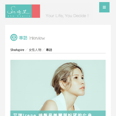
SheAspire
／
女性人物
／
專訪
艾瑞Irene 接髮是美麗與盼望的化身