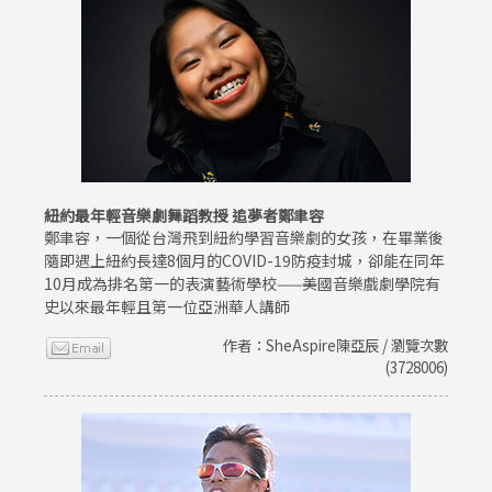
紐約最年輕音樂劇舞蹈教授 追夢者鄭聿容
鄭聿容，一個從台灣飛到紐約學習音樂劇的女孩，在畢業後
隨即遇上紐約長達8個月的COVID-19防疫封城，卻能在同年
10月成為排名第一的表演藝術學校——美國音樂戲劇學院有
史以來最年輕且第一位亞洲華人講師
作者：SheAspire陳亞辰 / 瀏覽次數
(3728006)