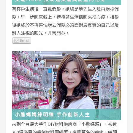
有客戶生病後一直戴假髮，她總是等先生入睡再脫掉假
髮，早一步起床戴上，遮掩著生活聽起來很心疼，接髮
後她終於不再害怕脫去假髮必須面對最真實的自己以及
別人注視的眼光，非常開心。
小熊媽媽練明臻 手作創新人生
來到全台最大手作DIY材料供應商「小熊媽媽」，被近
200坪滿目的手創材料圍繞著，有種莫名的療癒，練明