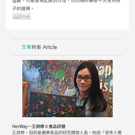
值觀，可能會為此感到可惜，然而楊阿春卻十分支持孩
子的選擇。
HerWay－王詩婷Ｘ食品研發
王詩婷，目前是義美食品的研究開發人員。她說「很多人覺