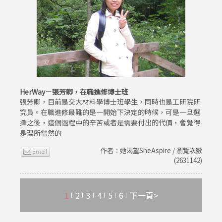
HerWay－張芳卿，在職進修博士班
張芳卿，目前是交大材料學博士班學生，同時也是工研院研
究員。在職進修最難的是一開始下決定的時候，可是一旦選
擇之後，這個過程中的辛苦或者是需要付出的代價，會覺得
是理所當然的
作者：她渴望SheAspire / 瀏覽次數
(2631142)
1
2
3
4
5
6
下一頁>