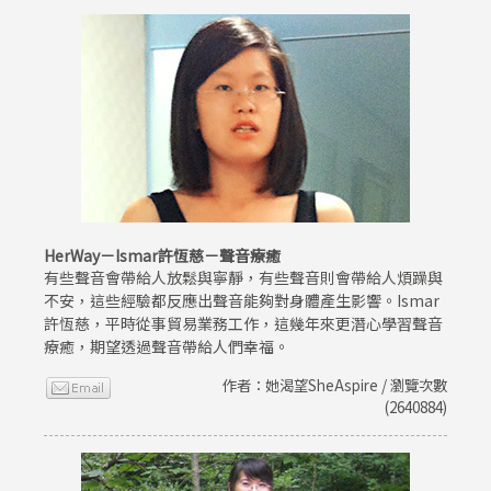
HerWay－Ismar許恆慈－聲音療癒
有些聲音會帶給人放鬆與寧靜，有些聲音則會帶給人煩躁與
不安，這些經驗都反應出聲音能夠對身體產生影響。Ismar
許恆慈，平時從事貿易業務工作，這幾年來更潛心學習聲音
療癒，期望透過聲音帶給人們幸福。
作者：她渴望SheAspire / 瀏覽次數
(2640884)