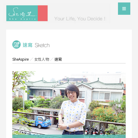
SheAspire
／
女性人物
／
速寫