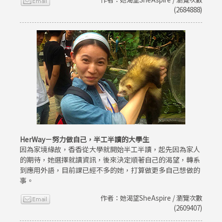
(2684888)
HerWay－努力做自己，半工半讀的大學生
因為家境緣故，香香從大學就開始半工半讀，起先因為家人
的期待，她選擇就讀資訊，後來決定順著自己的渴望，轉系
到應用外語，目前課已經不多的她，打算做更多自己想做的
事。
作者：她渴望SheAspire / 瀏覽次數
(2609407)