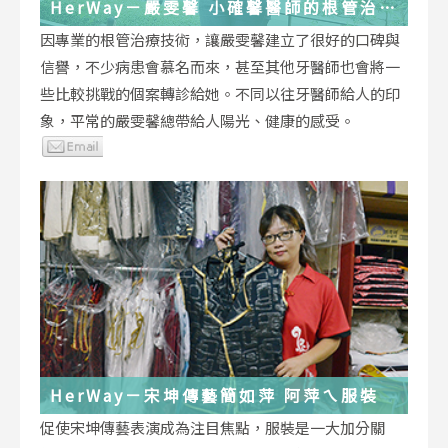
HerWay－嚴雯馨 小確馨醫師的根管治療
小確幸
因專業的根管治療技術，讓嚴雯馨建立了很好的口碑與
信譽，不少病患會慕名而來，甚至其他牙醫師也會將一
些比較挑戰的個案轉診給她。不同以往牙醫師給人的印
象，平常的嚴雯馨總帶給人陽光、健康的感受。
HerWay－宋坤傳藝簡如萍 阿萍ㄟ服裝
促使宋坤傳藝表演成為注目焦點，服裝是一大加分關