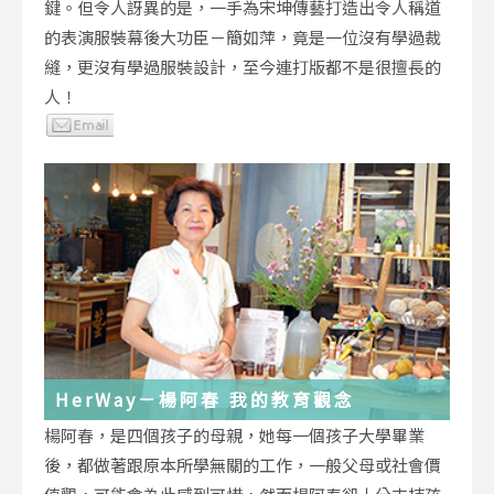
鍵。但令人訝異的是，一手為宋坤傳藝打造出令人稱道
的表演服裝幕後大功臣－簡如萍，竟是一位沒有學過裁
縫，更沒有學過服裝設計，至今連打版都不是很擅長的
人！
HerWay－楊阿春 我的教育觀念
楊阿春，是四個孩子的母親，她每一個孩子大學畢業
後，都做著跟原本所學無關的工作，一般父母或社會價