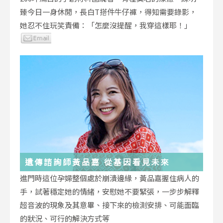
臻今日一身休閒，長白T搭件牛仔褲，得知需要錄影，
她忍不住玩笑責備：「怎麼沒提醒，我穿這樣耶！」
遺傳諮詢師黃品嘉 從基因看見未來
進門時這位孕婦整個處於崩潰邊緣，黃品嘉握住病人的
手，試著穩定她的情緒，安慰她不要緊張，一步步解釋
超音波的現象及其意畢、接下來的檢測安排、可能面臨
的狀況、可行的解決方式等