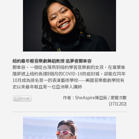
紐約最年輕音樂劇舞蹈教授 追夢者鄭聿容
鄭聿容，一個從台灣飛到紐約學習音樂劇的女孩，在畢業後
隨即遇上紐約長達8個月的COVID-19防疫封城，卻能在同年
10月成為排名第一的表演藝術學校——美國音樂戲劇學院有
史以來最年輕且第一位亞洲華人講師
作者：SheAspire陳亞辰 / 瀏覽次數
(3731202)