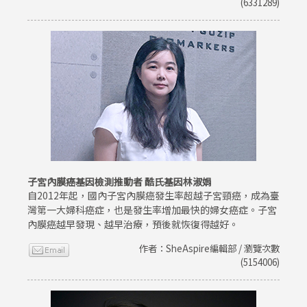
(6331289)
子宮內膜癌基因檢測推動者 酷氏基因林淑娟
自2012年起，國內子宮內膜癌發生率超越子宮頸癌，成為臺
灣第一大婦科癌症，也是發生率增加最快的婦女癌症。子宮
內膜癌越早發現、越早治療，預後就恢復得越好。
作者：SheAspire編輯部 / 瀏覽次數
(5154006)