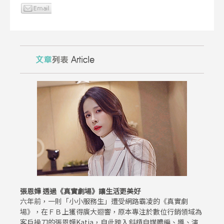
張恩嬅 透過《真實劇場》讓生活更美好
六年前，一則「小小服務生」遭受網路霸凌的《真實劇
場》，在ＦＢ上獲得廣大迴響，原本專注於數位行銷領域為
客戶操刀的張恩嬅Katia，自此跨入斜槓自媒體編、導、演