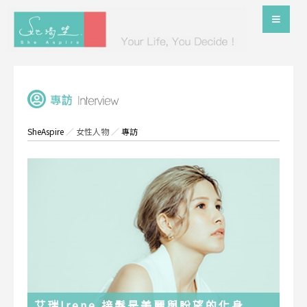
SheAspire
／
女性人物
／
專訪
艾瑞Irene 接髮是美麗與盼望的化身