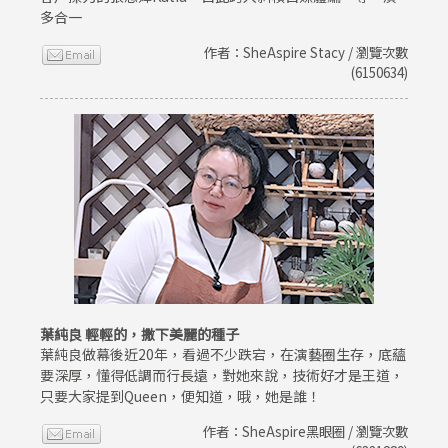
多合一
作者：SheAspire Stacy / 瀏覽次數
(6150634)
葉純良 輕輕的，撒下美麗的種子
葉純良做幕後近20年，看過不少跌宕，在演藝圈生存，底蘊
要深厚，懂得低調而行長遠，對她來說，技術好才是王道，
只要大家提到Queen，便知道，哦，她是誰！
作者：SheAspire黑眼圈 / 瀏覽次數