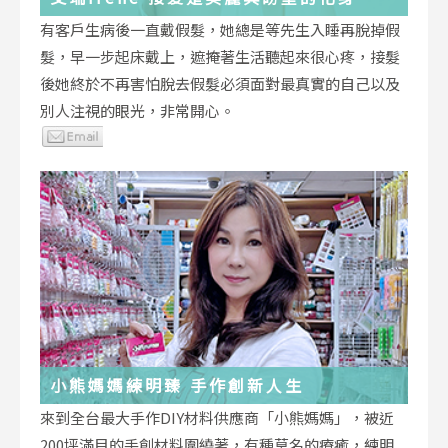
有客戶生病後一直戴假髮，她總是等先生入睡再脫掉假
髮，早一步起床戴上，遮掩著生活聽起來很心疼，接髮
後她終於不再害怕脫去假髮必須面對最真實的自己以及
別人注視的眼光，非常開心。
小熊媽媽練明臻 手作創新人生
來到全台最大手作DIY材料供應商「小熊媽媽」，被近
200坪滿目的手創材料圍繞著，有種莫名的療癒，練明