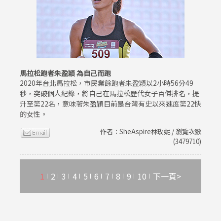
馬拉松跑者朱盈穎 為自己而跑
2020年台北馬拉松，市民業餘跑者朱盈穎以2小時56分49
秒，突破個人紀錄，將自己在馬拉松歷代女子百傑排名，提
升至第22名，意味著朱盈穎目前是台灣有史以來速度第22快
的女性。
作者：SheAspire林玫妮 / 瀏覽次數
(3479710)
1
2
3
4
5
6
7
8
9
10
下一頁>