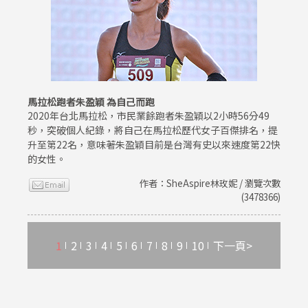
馬拉松跑者朱盈穎 為自己而跑
2020年台北馬拉松，市民業餘跑者朱盈穎以2小時56分49
秒，突破個人紀錄，將自己在馬拉松歷代女子百傑排名，提
升至第22名，意味著朱盈穎目前是台灣有史以來速度第22快
的女性。
作者：SheAspire林玫妮 / 瀏覽次數
(3478366)
1
2
3
4
5
6
7
8
9
10
下一頁>