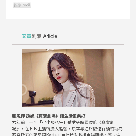
張恩嬅 透過《真實劇場》讓生活更美好
六年前，一則「小小服務生」遭受網路霸凌的《真實劇
場》，在ＦＢ上獲得廣大迴響，原本專注於數位行銷領域為
客戶操刀的張恩嬅Katia，自此跨入斜槓自媒體編、導、演