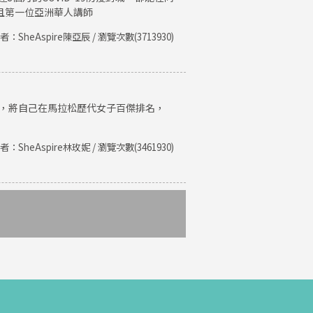
且第一位亞洲華人講師
者：SheAspire陳亞辰 / 瀏覽次數(3713930)
紀錄，將自己在馬拉松歷代女子百傑排名，
者：SheAspire林玫妮 / 瀏覽次數(3461930)