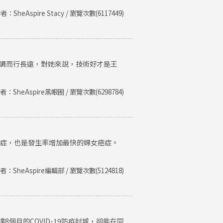
者：SheAspire Stacy / 瀏覽次數(6117449)
低調而行長遠，對她來說，技術好才是王
者：SheAspire黑眼圈 / 瀏覽次數(6298784)
癌症，也是發生率增加最快的婦女癌症。
者：SheAspire編輯部 / 瀏覽次數(5124818)
個月的COVID-19防疫封城，卻能在同