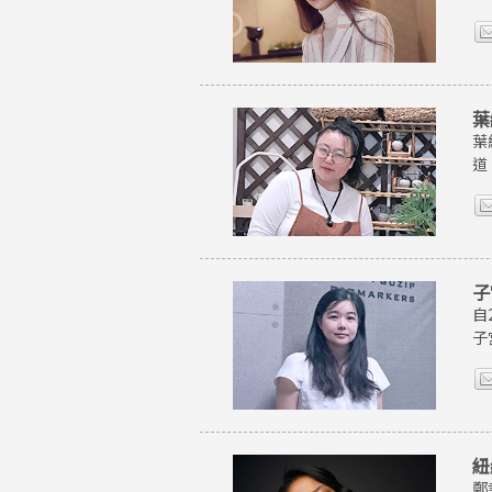
葉
葉
道
子
自
子
紐
鄭