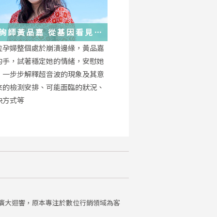
詢師黃品嘉 從基因看見
位孕婦整個處於崩潰邊緣，黃品嘉
的手，試著穩定她的情緒，安慰她
，一步步解釋超音波的現象及其意
來的檢測安排、可能面臨的狀況、
決方式等
廣大迴響，原本專注於數位行銷領域為客