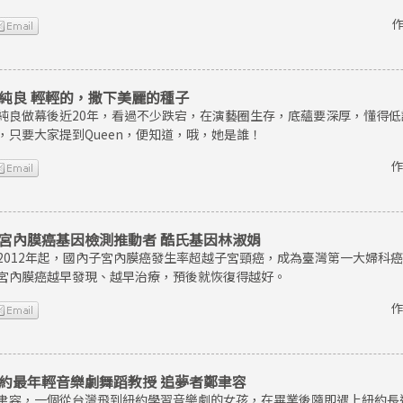
作
純良 輕輕的，撒下美麗的種子
純良做幕後近20年，看過不少跌宕，在演藝圈生存，底蘊要深厚，懂得
，只要大家提到Queen，便知道，哦，她是誰！
作
宮內膜癌基因檢測推動者 酷氏基因林淑娟
2012年起，國內子宮內膜癌發生率超越子宮頸癌，成為臺灣第一大婦科
宮內膜癌越早發現、越早治療，預後就恢復得越好。
作
約最年輕音樂劇舞蹈教授 追夢者鄭聿容
聿容，一個從台灣飛到紐約學習音樂劇的女孩，在畢業後隨即遇上紐約長達8