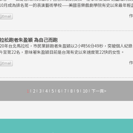
10月成為排名第一的表演藝術學校——美國音樂戲劇學院有史以來最年輕
作
拉松跑者朱盈穎 為自己而跑
020年台北馬拉松，市民業餘跑者朱盈穎以2小時56分49秒，突破個人
升至第22名，意味著朱盈穎目前是台灣有史以來速度第22快的女性。
作
1
2
3
4
5
6
7
8
9
10
下一頁>