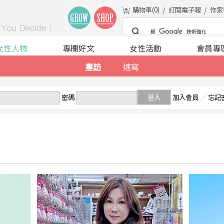
購物車(
0
)
訂閱電子報
作家
女性人物
專欄好文
女性活動
會員專
專訪
速寫
密碼
登入
加入會員
／
忘記