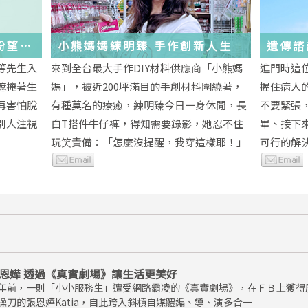
與盼望的
小熊媽媽練明臻 手作創新人生
遺傳諮
未來
等先生入
來到全台最大手作DIY材料供應商「小熊媽
進門時這
遮掩著生
媽」，被近200坪滿目的手創材料圍繞著，
握住病人
再害怕脫
有種莫名的療癒，練明臻今日一身休閒，長
不要緊張
別人注視
白T搭件牛仔褲，得知需要錄影，她忍不住
畢、接下
玩笑責備：「怎麼沒提醒，我穿這樣耶！」
可行的解
恩嬅 透過《真實劇場》讓生活更美好
年前，一則「小小服務生」遭受網路霸凌的《真實劇場》，在ＦＢ上獲得
操刀的張恩嬅Katia，自此跨入斜槓自媒體編、導、演多合一