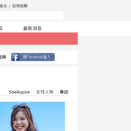
後台
投稿推薦
區
最新消息
密碼
SheAspire
／
女性人物
／
專訪