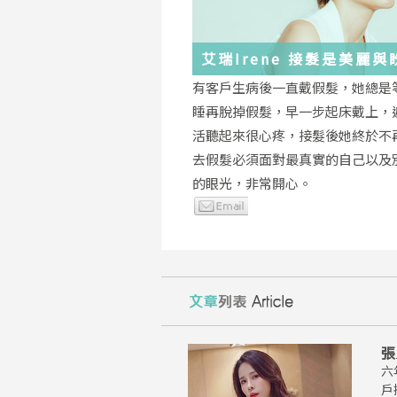
艾瑞Irene 接髮是美麗
化身
有客戶生病後一直戴假髮，她總是
睡再脫掉假髮，早一步起床戴上，
活聽起來很心疼，接髮後她終於不
去假髮必須面對最真實的自己以及
的眼光，非常開心。
張
六
戶