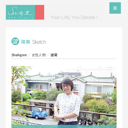
SheAspire
／
女性人物
／
速寫