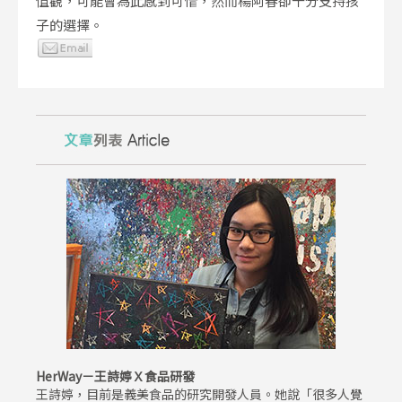
值觀，可能會為此感到可惜，然而楊阿春卻十分支持孩
子的選擇。
HerWay－王詩婷Ｘ食品研發
王詩婷，目前是義美食品的研究開發人員。她說「很多人覺