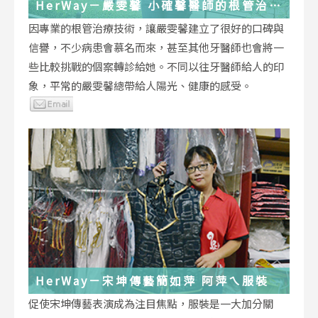
HerWay－嚴雯馨 小確馨醫師的根管治療
小確幸
因專業的根管治療技術，讓嚴雯馨建立了很好的口碑與
信譽，不少病患會慕名而來，甚至其他牙醫師也會將一
些比較挑戰的個案轉診給她。不同以往牙醫師給人的印
象，平常的嚴雯馨總帶給人陽光、健康的感受。
HerWay－宋坤傳藝簡如萍 阿萍ㄟ服裝
促使宋坤傳藝表演成為注目焦點，服裝是一大加分關