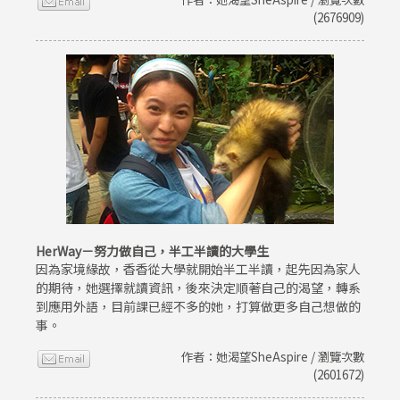
(2676909)
HerWay－努力做自己，半工半讀的大學生
因為家境緣故，香香從大學就開始半工半讀，起先因為家人
的期待，她選擇就讀資訊，後來決定順著自己的渴望，轉系
到應用外語，目前課已經不多的她，打算做更多自己想做的
事。
作者：她渴望SheAspire / 瀏覽次數
(2601672)