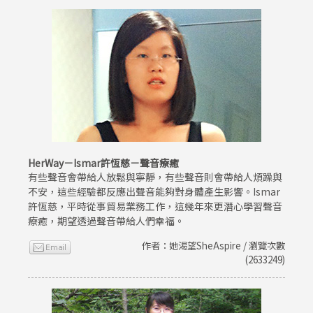
HerWay－Ismar許恆慈－聲音療癒
有些聲音會帶給人放鬆與寧靜，有些聲音則會帶給人煩躁與
不安，這些經驗都反應出聲音能夠對身體產生影響。Ismar
許恆慈，平時從事貿易業務工作，這幾年來更潛心學習聲音
療癒，期望透過聲音帶給人們幸福。
作者：她渴望SheAspire / 瀏覽次數
(2633249)