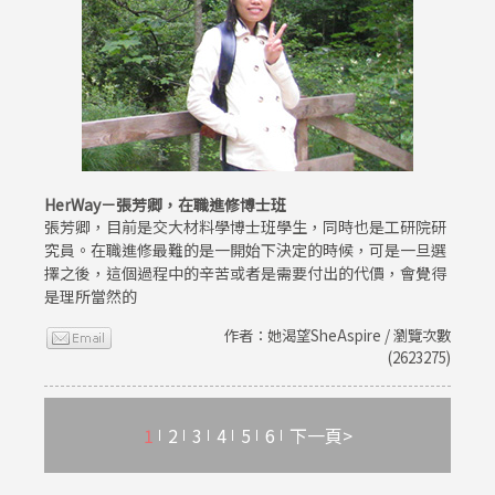
HerWay－張芳卿，在職進修博士班
張芳卿，目前是交大材料學博士班學生，同時也是工研院研
究員。在職進修最難的是一開始下決定的時候，可是一旦選
擇之後，這個過程中的辛苦或者是需要付出的代價，會覺得
是理所當然的
作者：她渴望SheAspire / 瀏覽次數
(2623275)
1
2
3
4
5
6
下一頁>