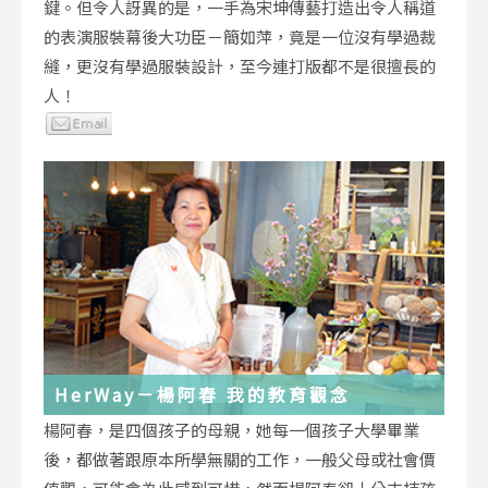
鍵。但令人訝異的是，一手為宋坤傳藝打造出令人稱道
的表演服裝幕後大功臣－簡如萍，竟是一位沒有學過裁
縫，更沒有學過服裝設計，至今連打版都不是很擅長的
人！
HerWay－楊阿春 我的教育觀念
楊阿春，是四個孩子的母親，她每一個孩子大學畢業
後，都做著跟原本所學無關的工作，一般父母或社會價