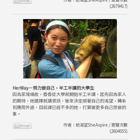
(2679417)
HerWay－努力做自己，半工半讀的大學生
因為家境緣故，香香從大學就開始半工半讀，起先因為家人
的期待，她選擇就讀資訊，後來決定順著自己的渴望，轉系
到應用外語，目前課已經不多的她，打算做更多自己想做的
事。
作者：她渴望SheAspire / 瀏覽次數
(2604055)