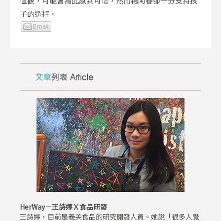
值觀，可能會為此感到可惜，然而楊阿春卻十分支持孩
子的選擇。
HerWay－王詩婷Ｘ食品研發
王詩婷，目前是義美食品的研究開發人員。她說「很多人覺