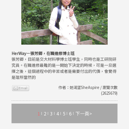
HerWay－張芳卿，在職進修博士班
張芳卿，目前是交大材料學博士班學生，同時也是工研院研
究員。在職進修最難的是一開始下決定的時候，可是一旦選
擇之後，這個過程中的辛苦或者是需要付出的代價，會覺得
是理所當然的
作者：她渴望SheAspire / 瀏覽次數
(2625679)
1
2
3
4
5
6
下一頁>