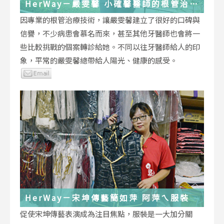
HerWay－嚴雯馨 小確馨醫師的根管治療
小確幸
因專業的根管治療技術，讓嚴雯馨建立了很好的口碑與
信譽，不少病患會慕名而來，甚至其他牙醫師也會將一
些比較挑戰的個案轉診給她。不同以往牙醫師給人的印
象，平常的嚴雯馨總帶給人陽光、健康的感受。
HerWay－宋坤傳藝簡如萍 阿萍ㄟ服裝
促使宋坤傳藝表演成為注目焦點，服裝是一大加分關