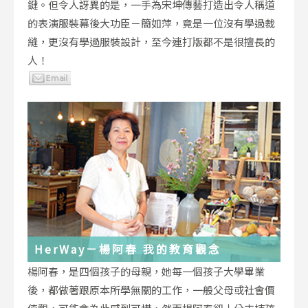
鍵。但令人訝異的是，一手為宋坤傳藝打造出令人稱道
的表演服裝幕後大功臣－簡如萍，竟是一位沒有學過裁
縫，更沒有學過服裝設計，至今連打版都不是很擅長的
人！
HerWay－楊阿春 我的教育觀念
楊阿春，是四個孩子的母親，她每一個孩子大學畢業
後，都做著跟原本所學無關的工作，一般父母或社會價