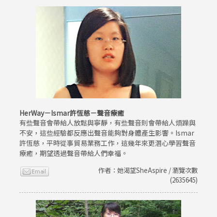
HerWay－Ismar許恆慈－聲音療癒
有些聲音會帶給人放鬆與寧靜，有些聲音則會帶給人煩躁與
不安，這些經驗都反應出聲音能夠對身體產生影響。Ismar
許恆慈，平時從事貿易業務工作，這幾年來更潛心學習聲音
療癒，期望透過聲音帶給人們幸福。
作者：她渴望SheAspire / 瀏覽次數
(2635645)