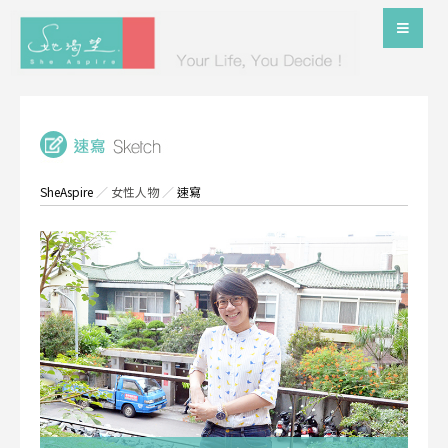
SheAspire
／
女性人物
／
速寫