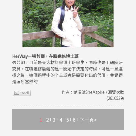
HerWay－張芳卿，在職進修博士班
張芳卿，目前是交大材料學博士班學生，同時也是工研院研
究員。在職進修最難的是一開始下決定的時候，可是一旦選
擇之後，這個過程中的辛苦或者是需要付出的代價，會覺得
是理所當然的
作者：她渴望SheAspire / 瀏覽次數
(2610539)
1
2
3
4
5
6
下一頁>