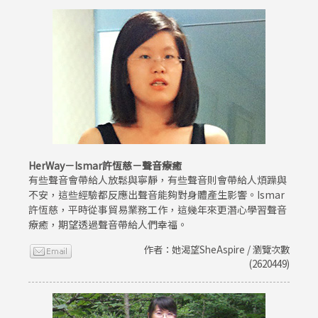
HerWay－Ismar許恆慈－聲音療癒
有些聲音會帶給人放鬆與寧靜，有些聲音則會帶給人煩躁與
不安，這些經驗都反應出聲音能夠對身體產生影響。Ismar
許恆慈，平時從事貿易業務工作，這幾年來更潛心學習聲音
療癒，期望透過聲音帶給人們幸福。
作者：她渴望SheAspire / 瀏覽次數
(2620449)