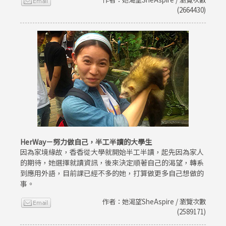
(2664430)
HerWay－努力做自己，半工半讀的大學生
因為家境緣故，香香從大學就開始半工半讀，起先因為家人
的期待，她選擇就讀資訊，後來決定順著自己的渴望，轉系
到應用外語，目前課已經不多的她，打算做更多自己想做的
事。
作者：她渴望SheAspire / 瀏覽次數
(2589171)