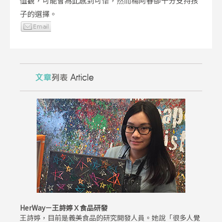
值觀，可能會為此感到可惜，然而楊阿春卻十分支持孩
子的選擇。
HerWay－王詩婷Ｘ食品研發
王詩婷，目前是義美食品的研究開發人員。她說「很多人覺