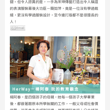
鍵。但令人訝異的是，一手為宋坤傳藝打造出令人稱道
的表演服裝幕後大功臣－簡如萍，竟是一位沒有學過裁
縫，更沒有學過服裝設計，至今連打版都不是很擅長的
人！
HerWay－楊阿春 我的教育觀念
楊阿春，是四個孩子的母親，她每一個孩子大學畢業
後，都做著跟原本所學無關的工作，一般父母或社會價