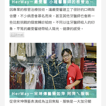
HerWay－嚴雯馨 小確馨醫師的根管治療
小確幸
因專業的根管治療技術，讓嚴雯馨建立了很好的口碑與
信譽，不少病患會慕名而來，甚至其他牙醫師也會將一
些比較挑戰的個案轉診給她。不同以往牙醫師給人的印
象，平常的嚴雯馨總帶給人陽光、健康的感受。
HerWay－宋坤傳藝簡如萍 阿萍ㄟ服裝
促使宋坤傳藝表演成為注目焦點，服裝是一大加分關