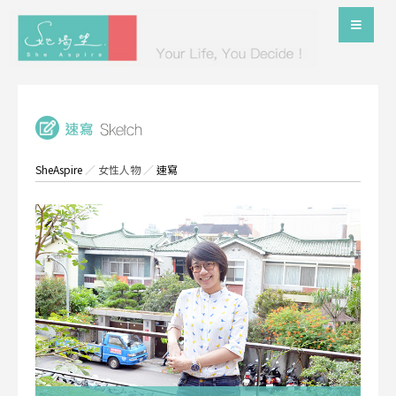
SheAspire
／
女性人物
／
速寫