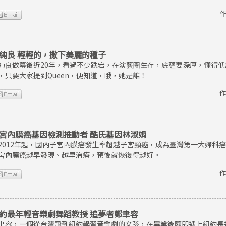
作
純良 輕輕的，撒下美麗的種子
純良做幕後近20年，看過不少跌宕，在演藝圈生存，底蘊要深厚，懂得
，只要大家提到Queen，便知道，哦，她是誰！
作
宮內膜癌基因檢測推動者 酷氏基因林淑娟
2012年起，國內子宮內膜癌發生率超越子宮頸癌，成為臺灣第一大婦科
宮內膜癌越早發現、越早治療，預後就恢復得越好。
作
約最年輕音樂劇舞蹈教授 追夢者鄭聿容
聿容，一個從台灣飛到紐約學習音樂劇的女孩，在畢業後隨即遇上紐約長達8