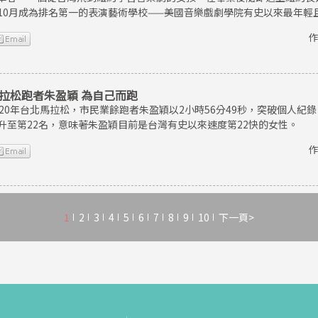
10月成為排名第一的表演藝術學校——美國音樂戲劇學院有史以來最年輕
作
拉松跑者朱盈穎 為自己而跑
020年台北馬拉松，市民業餘跑者朱盈穎以2小時56分49秒，突破個人
升至第22名，意味著朱盈穎目前是台灣有史以來速度第22快的女性。
作
1
2
3
4
5
6
7
8
9
10
下一頁>