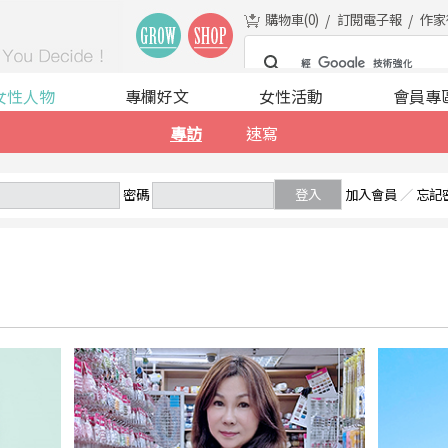
購物車(
0
)
訂閱電子報
作家
女性人物
專欄好文
女性活動
會員專
專訪
速寫
密碼
登入
加入會員
／
忘記