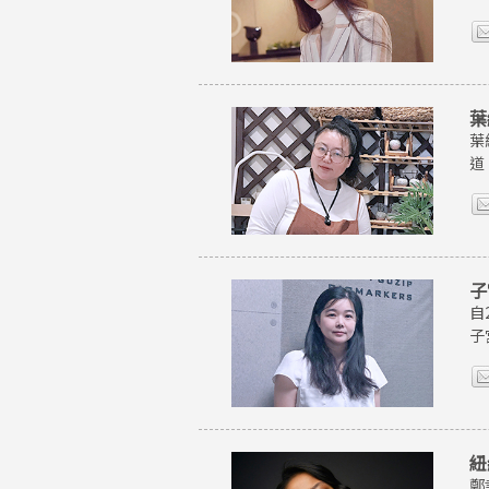
葉
葉
道
子
自
子
紐
鄭