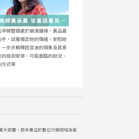
詢師黃品嘉 從基因看見
位孕婦整個處於崩潰邊緣，黃品嘉
的手，試著穩定她的情緒，安慰她
，一步步解釋超音波的現象及其意
來的檢測安排、可能面臨的狀況、
決方式等
廣大迴響，原本專注於數位行銷領域為客