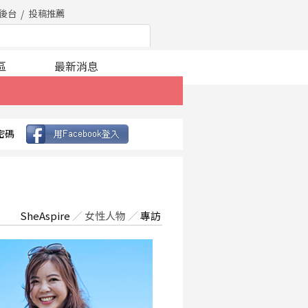
後台
投稿推薦
區
最新消息
密碼
SheAspire
／
女性人物
／
專訪