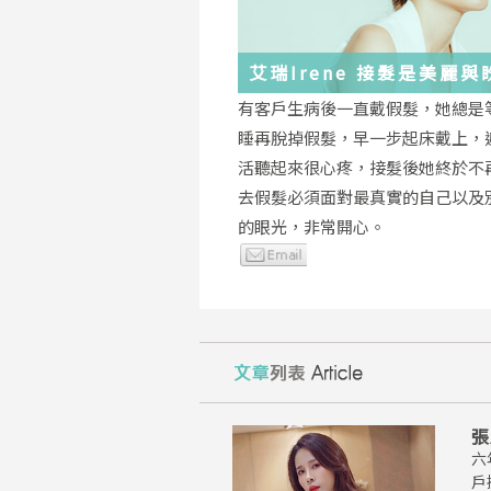
艾瑞Irene 接髮是美麗
化身
有客戶生病後一直戴假髮，她總是
睡再脫掉假髮，早一步起床戴上，
活聽起來很心疼，接髮後她終於不
去假髮必須面對最真實的自己以及
的眼光，非常開心。
張
六
戶