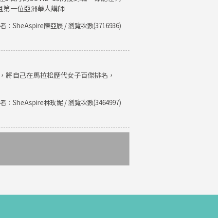
且第一位亞洲華人講師
者：SheAspire陳亞辰 / 瀏覽次數(3716936)
紀錄，將自己在馬拉松歷代女子百傑排名，
者：SheAspire林玫妮 / 瀏覽次數(3464997)