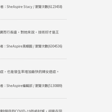
者：SheAspire Stacy / 瀏覽次數(6123458)
低調而行長遠，對她來說，技術好才是王
者：SheAspire黑眼圈 / 瀏覽次數(6304536)
癌症，也是發生率增加最快的婦女癌症。
者：SheAspire編輯部 / 瀏覽次數(5130889)
個月的COVID-19防疫封城，卻能在同