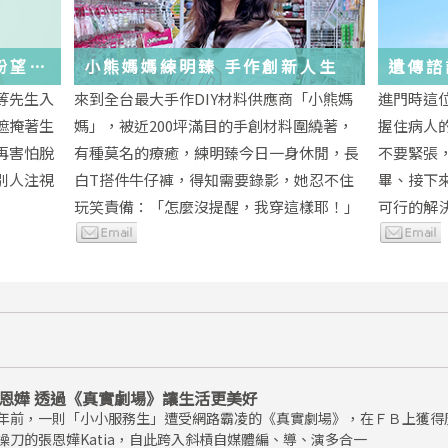
與盼望的
小熊媽媽練明臻 手作創新人生
遺傳諮
未來
等先生入
來到全台最大手作DIY材料供應商「小熊媽
進門時這
遮掩著生
媽」，被近200坪滿目的手創材料圍繞著，
握住病人
再害怕脫
有種莫名的療癒，練明臻今日一身休閒，長
不要緊張
別人注視
白T搭件牛仔褲，得知需要錄影，她忍不住
畢、接下
玩笑責備：「怎麼沒提醒，我穿這樣耶！」
可行的解
恩嬅 透過《真實劇場》讓生活更美好
年前，一則「小小服務生」遭受網路霸凌的《真實劇場》，在ＦＢ上獲得
操刀的張恩嬅Katia，自此跨入斜槓自媒體編、導、演多合一