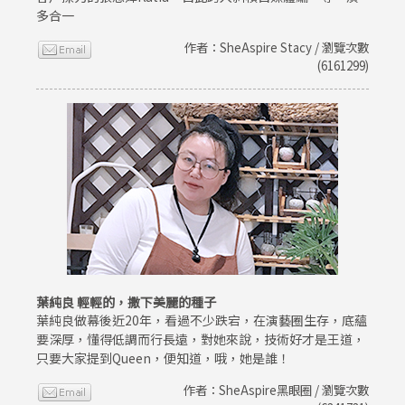
多合一
作者：SheAspire Stacy / 瀏覽次數
(6161299)
葉純良 輕輕的，撒下美麗的種子
葉純良做幕後近20年，看過不少跌宕，在演藝圈生存，底蘊
要深厚，懂得低調而行長遠，對她來說，技術好才是王道，
只要大家提到Queen，便知道，哦，她是誰！
作者：SheAspire黑眼圈 / 瀏覽次數