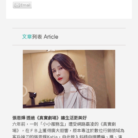
張恩嬅 透過《真實劇場》讓生活更美好
六年前，一則「小小服務生」遭受網路霸凌的《真實劇
場》，在ＦＢ上獲得廣大迴響，原本專注於數位行銷領域為
客戶操刀的張恩嬅Katia，自此跨入斜槓自媒體編、導、演