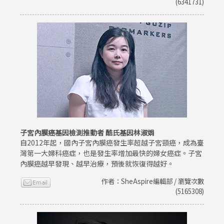
(6341731)
子宮內膜癌基因檢測推動者 酷氏基因林淑娟
自2012年起，國內子宮內膜癌發生率超越子宮頸癌，成為臺
灣第一大婦科癌症，也是發生率增加最快的婦女癌症。子宮
內膜癌越早發現、越早治療，預後就恢復得越好。
作者：SheAspire編輯部 / 瀏覽次數
(5165308)