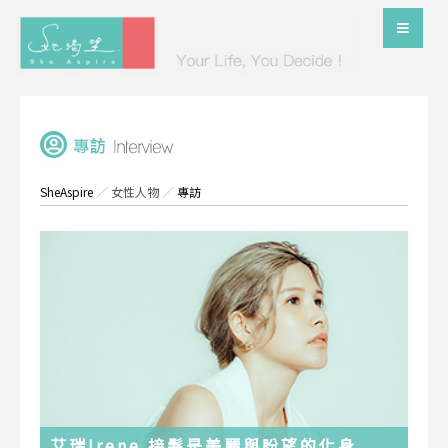
SheAspire
／
女性人物
／
專訪
艾瑞Irene 接髮是美麗與盼望的化身