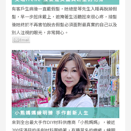
有客戶生病後一直戴假髮，她總是等先生入睡再脫掉假
髮，早一步起床戴上，遮掩著生活聽起來很心疼，接髮
後她終於不再害怕脫去假髮必須面對最真實的自己以及
別人注視的眼光，非常開心。
小熊媽媽練明臻 手作創新人生
來到全台最大手作DIY材料供應商「小熊媽媽」，被近
200坪滿目的手創材料圍繞著，有種莫名的療癒，練明