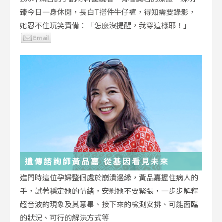
臻今日一身休閒，長白T搭件牛仔褲，得知需要錄影，
她忍不住玩笑責備：「怎麼沒提醒，我穿這樣耶！」
遺傳諮詢師黃品嘉 從基因看見未來
進門時這位孕婦整個處於崩潰邊緣，黃品嘉握住病人的
手，試著穩定她的情緒，安慰她不要緊張，一步步解釋
超音波的現象及其意畢、接下來的檢測安排、可能面臨
的狀況、可行的解決方式等