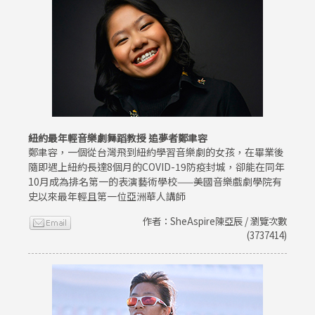
紐約最年輕音樂劇舞蹈教授 追夢者鄭聿容
鄭聿容，一個從台灣飛到紐約學習音樂劇的女孩，在畢業後
隨即遇上紐約長達8個月的COVID-19防疫封城，卻能在同年
10月成為排名第一的表演藝術學校——美國音樂戲劇學院有
史以來最年輕且第一位亞洲華人講師
作者：SheAspire陳亞辰 / 瀏覽次數
(3737414)