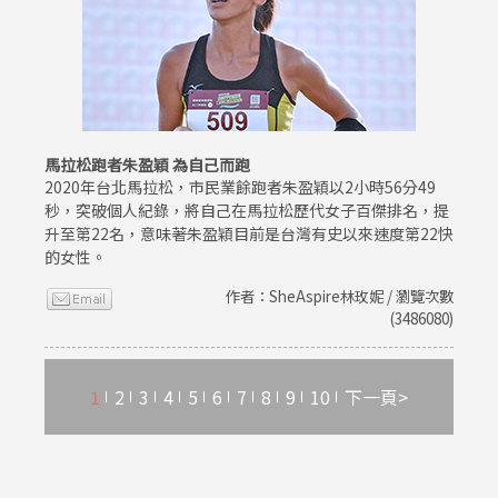
馬拉松跑者朱盈穎 為自己而跑
2020年台北馬拉松，市民業餘跑者朱盈穎以2小時56分49
秒，突破個人紀錄，將自己在馬拉松歷代女子百傑排名，提
升至第22名，意味著朱盈穎目前是台灣有史以來速度第22快
的女性。
作者：SheAspire林玫妮 / 瀏覽次數
(3486080)
1
2
3
4
5
6
7
8
9
10
下一頁>