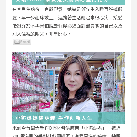
有客戶生病後一直戴假髮，她總是等先生入睡再脫掉假
髮，早一步起床戴上，遮掩著生活聽起來很心疼，接髮
後她終於不再害怕脫去假髮必須面對最真實的自己以及
別人注視的眼光，非常開心。
小熊媽媽練明臻 手作創新人生
來到全台最大手作DIY材料供應商「小熊媽媽」，被近
200坪滿目的手創材料圍繞著，有種莫名的療癒，練明