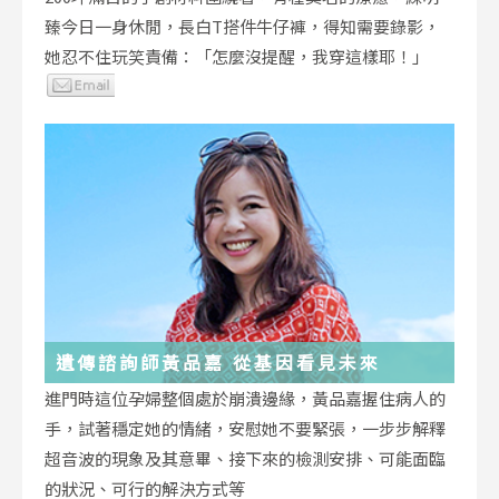
臻今日一身休閒，長白T搭件牛仔褲，得知需要錄影，
她忍不住玩笑責備：「怎麼沒提醒，我穿這樣耶！」
遺傳諮詢師黃品嘉 從基因看見未來
進門時這位孕婦整個處於崩潰邊緣，黃品嘉握住病人的
手，試著穩定她的情緒，安慰她不要緊張，一步步解釋
超音波的現象及其意畢、接下來的檢測安排、可能面臨
的狀況、可行的解決方式等