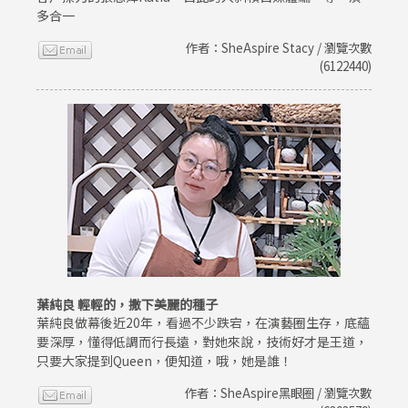
多合一
作者：SheAspire Stacy / 瀏覽次數
(6122440)
葉純良 輕輕的，撒下美麗的種子
葉純良做幕後近20年，看過不少跌宕，在演藝圈生存，底蘊
要深厚，懂得低調而行長遠，對她來說，技術好才是王道，
只要大家提到Queen，便知道，哦，她是誰！
作者：SheAspire黑眼圈 / 瀏覽次數