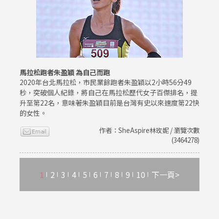
馬拉松跑者朱盈穎 為自己而跑
2020年台北馬拉松，市民業餘跑者朱盈穎以2小時56分49
秒，突破個人紀錄，將自己在馬拉松歷代女子百傑排名，提
升至第22名，意味著朱盈穎目前是台灣有史以來速度第22快
的女性。
作者：SheAspire林玫妮 / 瀏覽次數
(3464278)
1
2
3
4
5
6
7
8
9
10
下一頁>