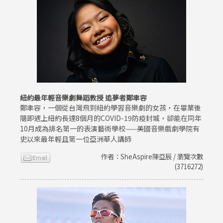
紐約最年輕音樂劇舞蹈教授 追夢者鄭聿容
鄭聿容，一個從台灣飛到紐約學習音樂劇的女孩，在畢業後
隨即遇上紐約長達8個月的COVID-19防疫封城，卻能在同年
10月成為排名第一的表演藝術學校——美國音樂戲劇學院有
史以來最年輕且第一位亞洲華人講師
作者：SheAspire陳亞辰 / 瀏覽次數
(3716272)