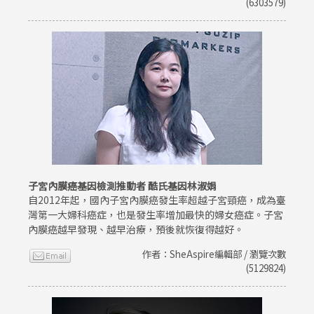
(6303579)
子宮內膜癌基因檢測推動者 酷氏基因林淑娟
自2012年起，國內子宮內膜癌發生率超越子宮頸癌，成為臺
灣第一大婦科癌症，也是發生率增加最快的婦女癌症。子宮
內膜癌越早發現、越早治療，預後就恢復得越好。
作者：SheAspire編輯部 / 瀏覽次數
(5129824)