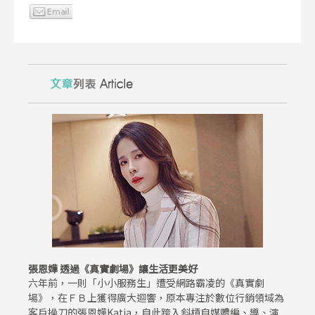
張恩嬅 透過《真實劇場》讓生活更美好
六年前，一則「小小服務生」遭受網路霸凌的《真實劇
場》，在ＦＢ上獲得廣大迴響，原本專注於數位行銷領域為
客戶操刀的張恩嬅Katia，自此跨入斜槓自媒體編、導、演