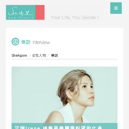
SheAspire
／
女性人物
／
專訪
艾瑞Irene 接髮是美麗與盼望的化身