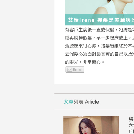
艾瑞Irene 接髮是美麗
化身
有客戶生病後一直戴假髮，她總是
睡再脫掉假髮，早一步起床戴上，
活聽起來很心疼，接髮後她終於不
去假髮必須面對最真實的自己以及
的眼光，非常開心。
張
六
戶