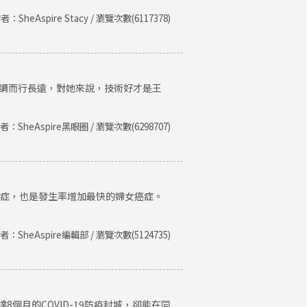
者：SheAspire Stacy / 瀏覽次數(6117378)
低調而行長遠，對她來說，技術好才是王
者：SheAspire黑眼圈 / 瀏覽次數(6298707)
癌症，也是發生率增加最快的婦女癌症。
者：SheAspire編輯部 / 瀏覽次數(5124735)
個月的COVID-19防疫封城，卻能在同