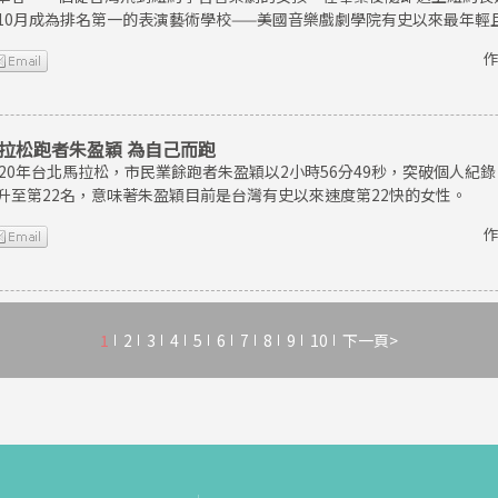
10月成為排名第一的表演藝術學校——美國音樂戲劇學院有史以來最年輕
作
拉松跑者朱盈穎 為自己而跑
020年台北馬拉松，市民業餘跑者朱盈穎以2小時56分49秒，突破個人
升至第22名，意味著朱盈穎目前是台灣有史以來速度第22快的女性。
作
1
2
3
4
5
6
7
8
9
10
下一頁>