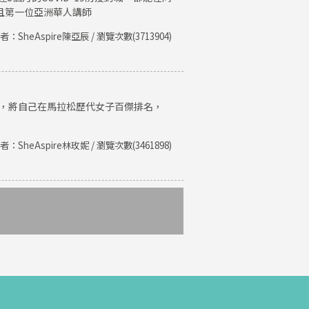
且第一位亞洲華人講師
者：SheAspire陳亞辰 / 瀏覽次數(3713904)
紀錄，將自己在馬拉松歷代女子百傑排名，
者：SheAspire林玫妮 / 瀏覽次數(3461898)