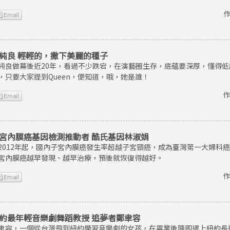
作
純良 輕輕的，撒下美麗的種子
純良做幕後近20年，看過不少跌宕，在演藝圈生存，底蘊要深厚，懂得
，只要大家提到Queen，便知道，哦，她是誰！
作
宮內膜癌基因檢測推動者 酷氏基因林淑娟
2012年起，國內子宮內膜癌發生率超越子宮頸癌，成為臺灣第一大婦科
宮內膜癌越早發現、越早治療，預後就恢復得越好。
作
約最年輕音樂劇舞蹈教授 追夢者鄭聿容
聿容，一個從台灣飛到紐約學習音樂劇的女孩，在畢業後隨即遇上紐約長達8