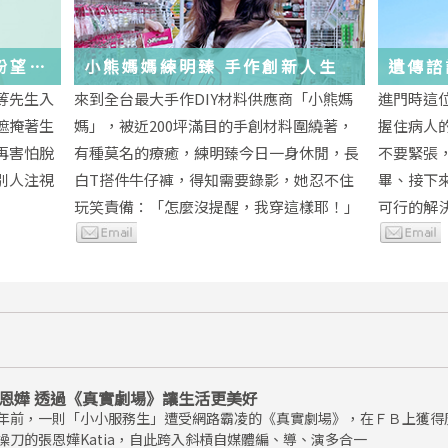
與盼望的
小熊媽媽練明臻 手作創新人生
遺傳諮
未來
等先生入
來到全台最大手作DIY材料供應商「小熊媽
進門時這
遮掩著生
媽」，被近200坪滿目的手創材料圍繞著，
握住病人
再害怕脫
有種莫名的療癒，練明臻今日一身休閒，長
不要緊張
別人注視
白T搭件牛仔褲，得知需要錄影，她忍不住
畢、接下
玩笑責備：「怎麼沒提醒，我穿這樣耶！」
可行的解
恩嬅 透過《真實劇場》讓生活更美好
年前，一則「小小服務生」遭受網路霸凌的《真實劇場》，在ＦＢ上獲得
操刀的張恩嬅Katia，自此跨入斜槓自媒體編、導、演多合一