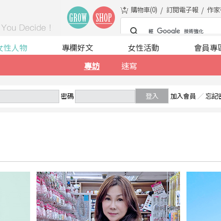
購物車(
0
)
訂閱電子報
作家
女性人物
專欄好文
女性活動
會員專
專訪
速寫
密碼
登入
加入會員
／
忘記