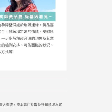
詢師黃品嘉 從基因看見
位孕婦整個處於崩潰邊緣，黃品嘉
的手，試著穩定她的情緒，安慰她
，一步步解釋超音波的現象及其意
來的檢測安排、可能面臨的狀況、
決方式等
廣大迴響，原本專注於數位行銷領域為客