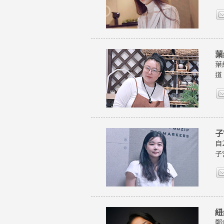
葉
葉
道
子
自
子
紐
鄭