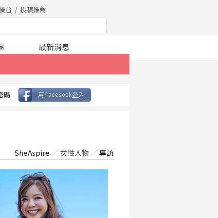
後台
投稿推薦
區
最新消息
密碼
SheAspire
／
女性人物
／
專訪