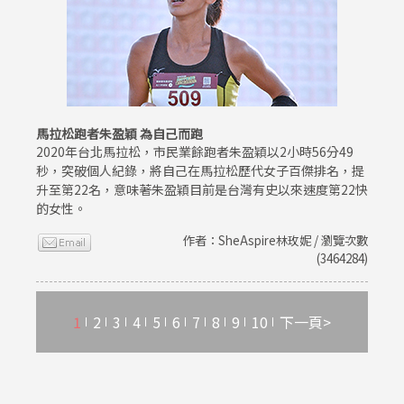
馬拉松跑者朱盈穎 為自己而跑
2020年台北馬拉松，市民業餘跑者朱盈穎以2小時56分49
秒，突破個人紀錄，將自己在馬拉松歷代女子百傑排名，提
升至第22名，意味著朱盈穎目前是台灣有史以來速度第22快
的女性。
作者：SheAspire林玫妮 / 瀏覽次數
(3464284)
1
2
3
4
5
6
7
8
9
10
下一頁>