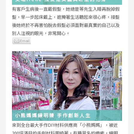
有客戶生病後一直戴假髮，她總是等先生入睡再脫掉假
髮，早一步起床戴上，遮掩著生活聽起來很心疼，接髮
後她終於不再害怕脫去假髮必須面對最真實的自己以及
別人注視的眼光，非常開心。
小熊媽媽練明臻 手作創新人生
來到全台最大手作DIY材料供應商「小熊媽媽」，被近
200坪滿目的手創材料圍繞著，有種莫名的療癒，練明