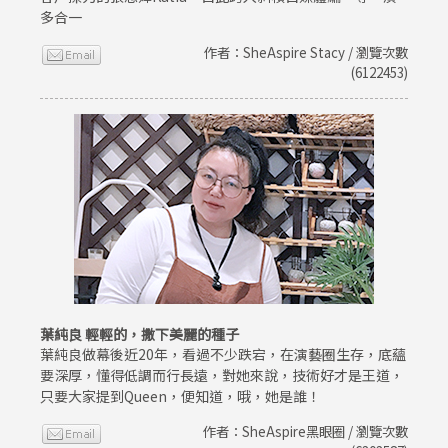
多合一
作者：SheAspire Stacy / 瀏覽次數
(6122453)
葉純良 輕輕的，撒下美麗的種子
葉純良做幕後近20年，看過不少跌宕，在演藝圈生存，底蘊
要深厚，懂得低調而行長遠，對她來說，技術好才是王道，
只要大家提到Queen，便知道，哦，她是誰！
作者：SheAspire黑眼圈 / 瀏覽次數