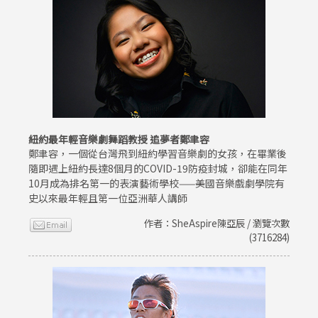
紐約最年輕音樂劇舞蹈教授 追夢者鄭聿容
鄭聿容，一個從台灣飛到紐約學習音樂劇的女孩，在畢業後
隨即遇上紐約長達8個月的COVID-19防疫封城，卻能在同年
10月成為排名第一的表演藝術學校——美國音樂戲劇學院有
史以來最年輕且第一位亞洲華人講師
作者：SheAspire陳亞辰 / 瀏覽次數
(3716284)