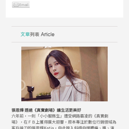
張恩嬅 透過《真實劇場》讓生活更美好
六年前，一則「小小服務生」遭受網路霸凌的《真實劇
場》，在ＦＢ上獲得廣大迴響，原本專注於數位行銷領域為
客戶操刀的張恩嬅Katia，自此跨入斜槓自媒體編、導、演