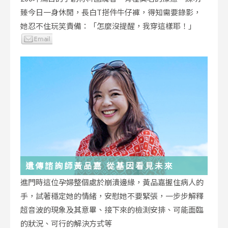
臻今日一身休閒，長白T搭件牛仔褲，得知需要錄影，
她忍不住玩笑責備：「怎麼沒提醒，我穿這樣耶！」
遺傳諮詢師黃品嘉 從基因看見未來
進門時這位孕婦整個處於崩潰邊緣，黃品嘉握住病人的
手，試著穩定她的情緒，安慰她不要緊張，一步步解釋
超音波的現象及其意畢、接下來的檢測安排、可能面臨
的狀況、可行的解決方式等