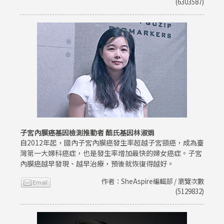
(6303587)
子宮內膜癌基因檢測推動者 酷氏基因林淑娟
自2012年起，國內子宮內膜癌發生率超越子宮頸癌，成為臺
灣第一大婦科癌症，也是發生率增加最快的婦女癌症。子宮
內膜癌越早發現、越早治療，預後就恢復得越好。
作者：SheAspire編輯部 / 瀏覽次數
(5129832)