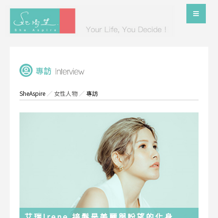
SheAspire
／
女性人物
／
專訪
艾瑞Irene 接髮是美麗與盼望的化身