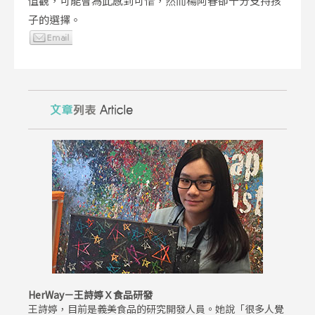
值觀，可能會為此感到可惜，然而楊阿春卻十分支持孩
子的選擇。
HerWay－王詩婷Ｘ食品研發
王詩婷，目前是義美食品的研究開發人員。她說「很多人覺