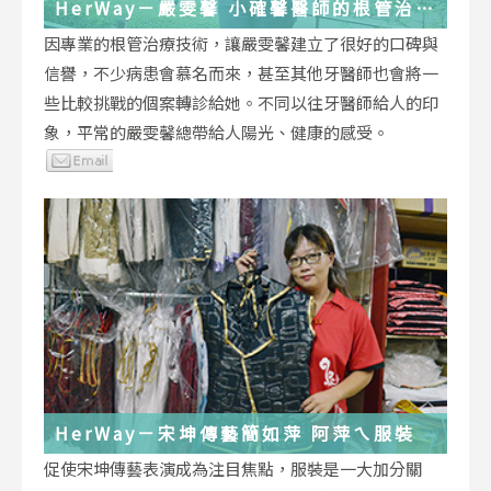
HerWay－嚴雯馨 小確馨醫師的根管治療
小確幸
因專業的根管治療技術，讓嚴雯馨建立了很好的口碑與
信譽，不少病患會慕名而來，甚至其他牙醫師也會將一
些比較挑戰的個案轉診給她。不同以往牙醫師給人的印
象，平常的嚴雯馨總帶給人陽光、健康的感受。
HerWay－宋坤傳藝簡如萍 阿萍ㄟ服裝
促使宋坤傳藝表演成為注目焦點，服裝是一大加分關