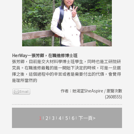
HerWay－張芳卿，在職進修博士班
張芳卿，目前是交大材料學博士班學生，同時也是工研院研
究員。在職進修最難的是一開始下決定的時候，可是一旦選
擇之後，這個過程中的辛苦或者是需要付出的代價，會覺得
是理所當然的
作者：她渴望SheAspire / 瀏覽次數
(2608555)
1
2
3
4
5
6
下一頁>