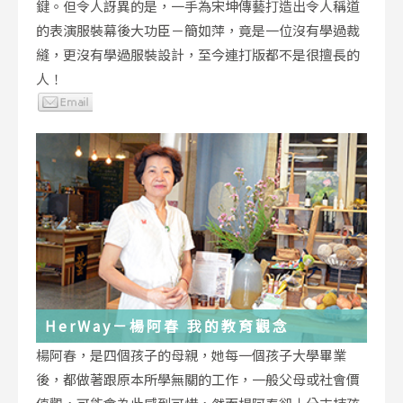
鍵。但令人訝異的是，一手為宋坤傳藝打造出令人稱道
的表演服裝幕後大功臣－簡如萍，竟是一位沒有學過裁
縫，更沒有學過服裝設計，至今連打版都不是很擅長的
人！
HerWay－楊阿春 我的教育觀念
楊阿春，是四個孩子的母親，她每一個孩子大學畢業
後，都做著跟原本所學無關的工作，一般父母或社會價