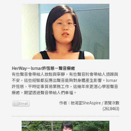
HerWay－Ismar許恆慈－聲音療癒
有些聲音會帶給人放鬆與寧靜，有些聲音則會帶給人煩躁與
不安，這些經驗都反應出聲音能夠對身體產生影響。Ismar
許恆慈，平時從事貿易業務工作，這幾年來更潛心學習聲音
療癒，期望透過聲音帶給人們幸福。
作者：她渴望SheAspire / 瀏覽次數
(2618463)