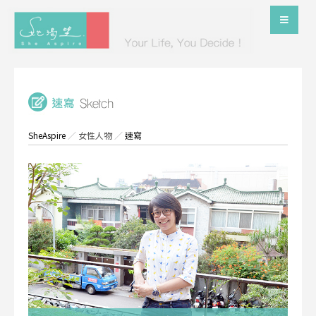
SheAspire
／
女性人物
／
速寫