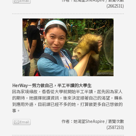
(2662531)
HerWay－努力做自己，半工半讀的大學生
因為家境緣故，香香從大學就開始半工半讀，起先因為家人
的期待，她選擇就讀資訊，後來決定順著自己的渴望，轉系
到應用外語，目前課已經不多的她，打算做更多自己想做的
事。
作者：她渴望SheAspire / 瀏覽次數
(2587233)